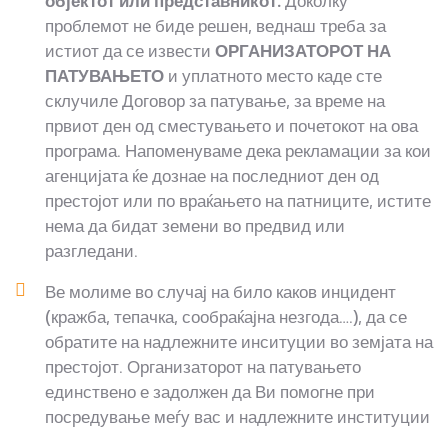
објектот или представникот.
Доколку
проблемот не биде решен, веднаш треба за
истиот да се извести
ОРГАНИЗАТОРОТ НА
ПАТУВАЊЕТО
и уплатното место каде сте
склучиле Договор за патување, за време на
првиот ден од сместувањето и почетокот на ова
програма. Напоменуваме дека рекламации за кои
агенцијата ќе дознае на последниот ден од
престојот или по враќањето на патниците, истите
нема да бидат земени во предвид или
разгледани.
Ве молиме во случај на било каков инцидент
(кражба, тепачка, сообраќајна незгода….), да се
обратите на надлежните инситуции во земјата на
престојот. Организаторот на патувањето
единствено е задолжен да Ви помогне при
посредување меѓу вас и надлежните институции