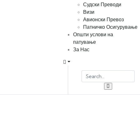
Судски Преводи
Визи
Авионски Превоз
Патничко Осигурување
Општи услови на
патување
За Нас
Explore The Worlds
People Don’t Take, Trips Take People