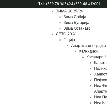
Tel: +389 78 363424
+389 48 412001
ЗИМА 2025/26
Зима Србија
Зима Бугарија
Зима Останато
ЛЕТО 2026
Грција
Апартмани / Грција
Халкидики
Касандра /
Калите
Полихр
Ханиот
Пефкох
Неа Фл
Апарт
Неа По
Неа Ка