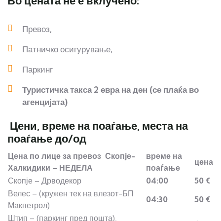
Во цената не е вклучено:
Превоз,
Патничко осигурување,
Паркинг
Туристичка такса 2 евра на ден
(се плаќа во
агенцијата)
Цени, време на поаѓање, места на
поаѓање до/од
Цена по лице за превоз Скопје-
време на
цена
Халкидики – НЕДЕЛА
поаѓање
Скопје – Дрводекор
04:00
50 €
Велес – (кружен тек на влезот-БП
04:30
50 €
Макпетрол)
Штип – (паркинг пред пошта),