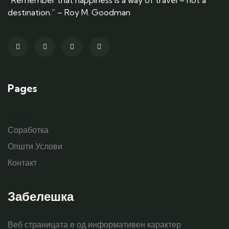
“Remember that happiness is a way of travel – not a
destination.” – Roy M. Goodman
Pages
За нас
Соработка
Општи Услови
Контакт
Забелешка
Веб страницата е од информативен карактер