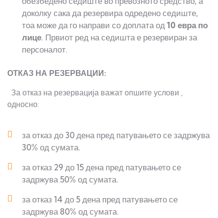
обезбедено седиште во превозното средство, а
доколку сака да резервира одредено седиште,
тоа може да го направи со доплата од
10 евра по
лице
. Првиот ред на седишта е резервиран за
персоналот.
ОТКАЗ НА РЕЗЕРВАЦИИ:
За отказ на резервација важат опшите услови ,
односно:
за отказ до 30 дена пред патувањето се задржува
30% од сумата.
за отказ 29 до 15 дена пред патувањето се
задржува 50% од сумата.
за отказ 14 до 5 дена пред патувањето се
задржува 80% од сумата.