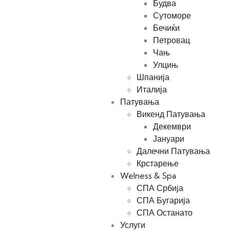
Будва
Сутоморе
Бечиќи
Петровац
Чањ
Улцињ
Шпанија
Италија
Патувања
Викенд Патувања
Декември
Јануари
Далечни Патувања
Крстарење
Welness & Spa
СПА Србија
СПА Бугарија
СПА Останато
Услуги