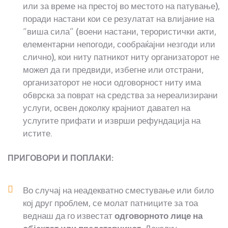
или за време на престој во местото на патување),
поради настани кои се резулатат на влијание на
“виша сила” (воени настани, терористички акти,
елементарни непогоди, сообраќајни незгоди или
слично), кои ниту патникот ниту организаторот не
можел да ги предвиди, избегне или отстрани,
организаторот не носи одговорност ниту има
обврска за поврат на средства за нереализирани
услуги, освен доколку крајниот давател на
услугите прифати и изврши рефундација на
истите.
ПРИГОВОРИ И ПОПЛАКИ:
Во случај на неадекватно сместување или било
кој друг проблем, се молат патниците за тоа
веднаш да го известат
одговорното лице на