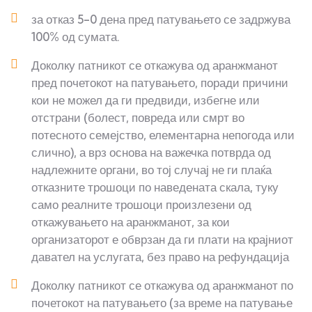
за отказ 5-0 дена пред патувањето се задржува
100% од сумата.
Доколку патникот се откажува од аранжманот
пред почетокот на патувањето, поради причини
кои не можел да ги предвиди, избегне или
отстрани (болест, повреда или смрт во
потесното семејство, елементарна непогода или
слично), а врз основа на важечка потврда од
надлежните органи, во тој случај не ги плаќа
отказните трошоци по наведената скала, туку
само реалните трошоци произлезени од
откажувањето на аранжманот, за кои
организаторот е обврзан да ги плати на крајниот
давател на услугата, без право на рефундација
Доколку патникот се откажува од аранжманот по
почетокот на патувањето (за време на патување