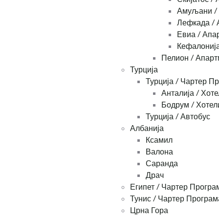
Амуљани /
Лефкада / 
Евиа / Апа
Кефалонија
Пелион / Апар
Турција
Турција / Чартер П
Анталија / Хоте
Бодрум / Хотел
Турција / Автобус
Албанија
Ксамил
Валона
Саранда
Драч
Египет / Чартер Програ
Тунис / Чартер Програм
Црна Гора