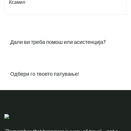
Дали ви треба помош или асистенција?
Одбери го твоето патување!