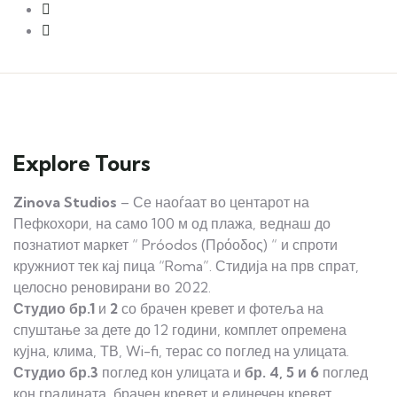
Explore Tours
Zinova Studios
– Се наоѓаат во центарот на
Пефкохори, на само 100 м од плажа, веднаш до
познатиот маркет “ Próodos (Πρόοδος) “ и спроти
кружниот тек кај пица “Roma”. Стидија на прв спрат,
целосно реновирани во 2022.
Студио бр.1
и
2
со брачен кревет и фотеља на
спуштање за дете до 12 години, комплет опремена
кујна, клима, ТВ, Wi-fi, терас со поглед на улицата.
Студио бр.3
поглед кон улицата и
бр. 4, 5 и 6
поглед
кон градината, брачен кревет и единечен кревет,