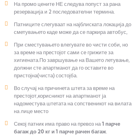
На промо цените НЕ следува попуст за рана
резервација и 2 последователни термина.
Патниците слегуваат на најблиската локација до
сметувањето каде може да се паркира автобус,
При сместувањето влегувате во чисти соби, но
за време на престојот сами се грижите за
хигиената.По завршување на Вашето летување,
должни сте апартманот да го оставите во
пристојна(чиста) состојба.
Во случај на причинета штета за време на
престојот,корисникот на апартманот ја
надоместува штетата на сопственикот на вилата
на лице место
Секој патник има право на превоз на
1 парче
багаж до 20 кг и 1 парче рачен багаж
.