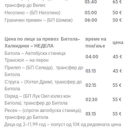
03:40
65 €
трансфер до Велес
Неготино – (БП Неготино)
05:00
50 €
Граничен премин – (БП Шимов)
06:00
50 €
Цена по лице за превоз Битола-
време на
цена
Халкидики – НЕДЕЛА
поаѓање
Битола – Автобуска станица
04:00
45 €
Транскоп – на перон
Прилеп – (БП Селида), трансфер до
03:15
45 €
Битола
Струга – (Хотел Дрим), трансфер до
02:15
55 €
Битола
Охрид – (БП Лук Оил излез кон
02:30
55 €
Битола), трансфер до Битола
Ресен – (спроти автобуска станица),
03:15
55 €
трансфер до Битола
Деца од 2-11,99 год – попуст од 10€ од редовната цена