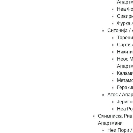
Апарт
Неа Фо
Сивири
Фурка 
Ситонија /
Торони
Сарти 
Никити
Неос М
Апарт
Калами
Метамо
Гераки
Атос / Апа
Јерисо
Неа Ро
Олимписка Рив
Апартмани
Неи Пори /