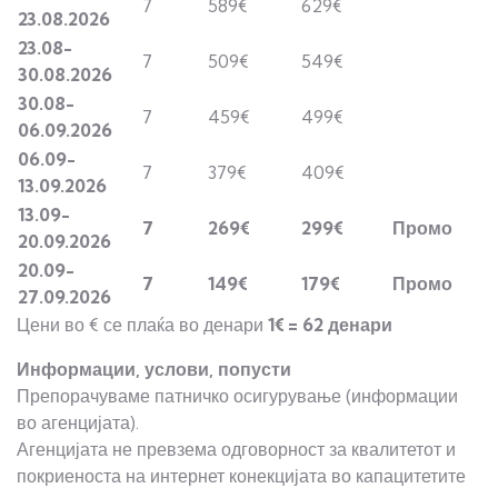
7
589€
629€
23.08.2026
23.08-
7
509€
549€
30.08.2026
30.08-
7
459€
499€
06.09.2026
06.09-
7
379€
409€
13.09.2026
13.09-
7
269
€
299
€
Промо
20.09.2026
20.09-
7
149
€
17
9
€
Промо
27.09.2026
Цени во € се плаќа во денари
1€ = 62 денари
Информации, услови, попусти
Препорачуваме патничко осигурување (информации
во агенцијата).
Агенцијата не превзема одговорност за квалитетот и
покриеноста на интернет конекцијата во капацитетите