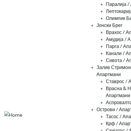
Паралија /
Лептокариј
Олимпик Би
Јонски Брег
Врахос / А
Амудија / 
Парга / Ап
Канали / А
Сивота / А
Залив Стримони
Апартмани
Ставрос / 
Врасна & Н
Апартмани
Аспровалта
Острови / Апар
Тасос / Ап
Крф / Апар
Скијатос /