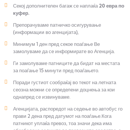
Секој дополнителен багаж се наплаќа
20
евра по
куфер
.
Препорачуваме патничко осигурување
(информации во агенцијата),
Минимум 1 ден пред секое поаѓање Ве
замолуваме да се информирате во Агенција.
Ги замолуваме патниците да бидат на местата
за поаѓање 15 минути пред поаѓањето.
Поради густиот сообраќај во текот на летната
сеозна можни се определени доцнења за кои
однапред се извинуваме.
Агенцијата, распоредот на седење во автобус го
прави 2 дена пред датумот на поаѓање.Кога
патникот уплаќа превоз, тоа значи дека има