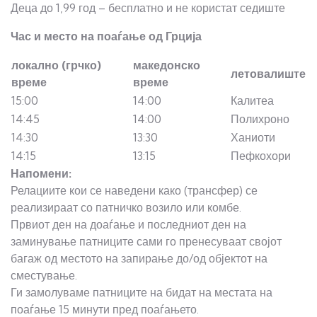
Деца до 1,99 год – бесплатно и не користат седиште
Час и место на поаѓање од Грција
локално (грчко)
македонско
летовалиште
време
време
15:00
14:00
Калитеа
14:45
14:00
Полихроно
14:30
13:30
Ханиоти
14:15
13:15
Пефкохори
Напомени:
Релациите кои се наведени како (трансфер) се
реализираат со патничко возило или комбе.
Првиот ден на доаѓање и последниот ден на
заминување патниците сами го пренесуваат својот
багаж од местото на запирање до/од објектот на
сместување.
Ги замолуваме патниците на бидат на местата на
поаѓање 15 минути пред поаѓањето.