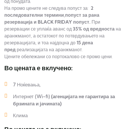
од понудата.
На промо цените не следува попуст за:
2
последователни термини,попуст за рана
резервација и BLACK FRIDAY попуст.
При
резервации се уплаќа аванс од
35% од вредноста
на
аранжманот, а остатокот по потврдувањето на
резервацијата, и тоа најдоцна до
15 дена
пред
реализацијата на аранжманот.
Цените обележани со портокалово се промо цени.
Во цената е вклучено:
7 Ноќевања,
Интернет (Wi-fi)
(агенцијата не гарантира за
брзината и јачината)
Клима