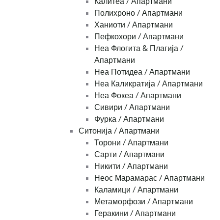
Калитеа / Апартмани
Полихроно / Апартмани
Ханиоти / Апартмани
Пефкохори / Апартмани
Неа Флогита & Плагија /
Апартмани
Неа Потидеа / Апартмани
Неа Каликратија / Апартмани
Неа Фокеа / Апартмани
Сивири / Апартмани
Фурка / Апартмани
Ситонија / Апартмани
Торони / Апартмани
Сарти / Апартмани
Никити / Апартмани
Неос Марамарас / Апартмани
Каламици / Апартмани
Метаморфози / Апартмани
Геракини / Апартмани