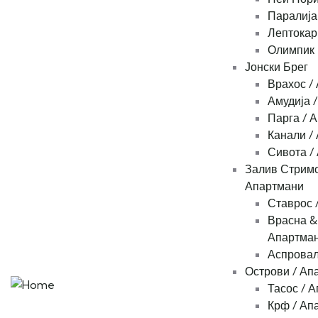
Паралија
Лептокар
Олимпик 
Јонски Брег
Врахос /
Амудија 
Парга / 
Канали /
Сивота /
Залив Стримо
Апартмани
Ставрос 
Врасна &
Апартма
Аспровал
Острови / Ап
Тасос / 
Крф / Ап