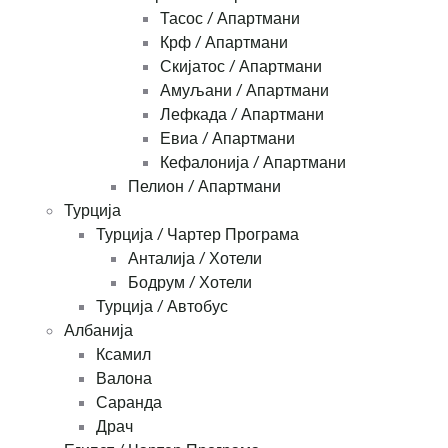
Тасос / Апартмани
Крф / Апартмани
Скијатос / Апартмани
Амуљани / Апартмани
Лефкада / Апартмани
Евиа / Апартмани
Кефалонија / Апартмани
Пелион / Апартмани
Турција
Турција / Чартер Програма
Анталија / Хотели
Бодрум / Хотели
Турција / Автобус
Албанија
Ксамил
Валона
Саранда
Драч