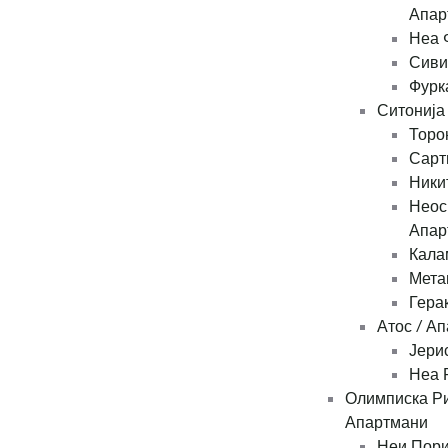
Апар
Неа 
Сиви
Фурк
Ситонија
Торо
Сарт
Ники
Неос
Апар
Кала
Мета
Гера
Атос / А
Јери
Неа 
Олимписка Ри
Апартмани
Неи Пори