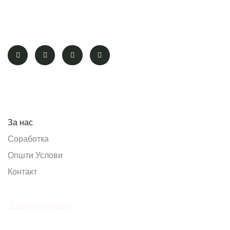
“Remember that happiness is a way of travel – not a
destination.” – Roy M. Goodman
Pages
За нас
Соработка
Општи Услови
Контакт
Забелешка