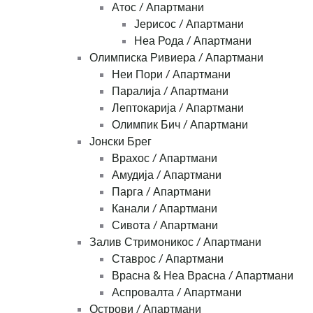
Атос / Апартмани
Јерисос / Апартмани
Неа Рода / Апартмани
Олимписка Ривиера / Апартмани
Неи Пори / Апартмани
Паралија / Апартмани
Лептокарија / Апартмани
Олимпик Бич / Апартмани
Јонски Брег
Врахос / Апартмани
Амудија / Апартмани
Парга / Апартмани
Канали / Апартмани
Сивота / Апартмани
Залив Стримоникос / Апартмани
Ставрос / Апартмани
Врасна & Неа Врасна / Апартмани
Аспровалта / Апартмани
Острови / Апартмани