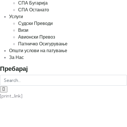
СПА Бугарија
СПА Останато
Услуги
Судски Преводи
Визи
Авионски Превоз
Патничко Осигурување
Општи услови на патување
За Нас
Пребарај
[print_link]