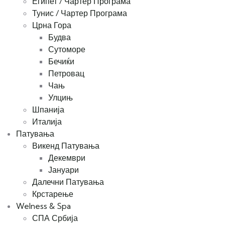
Египет / Чартер Програма
Тунис / Чартер Програма
Црна Гора
Будва
Сутоморе
Бечиќи
Петровац
Чањ
Улцињ
Шпанија
Италија
Патувања
Викенд Патувања
Декември
Јануари
Далечни Патувања
Крстарење
Welness & Spa
СПА Србија