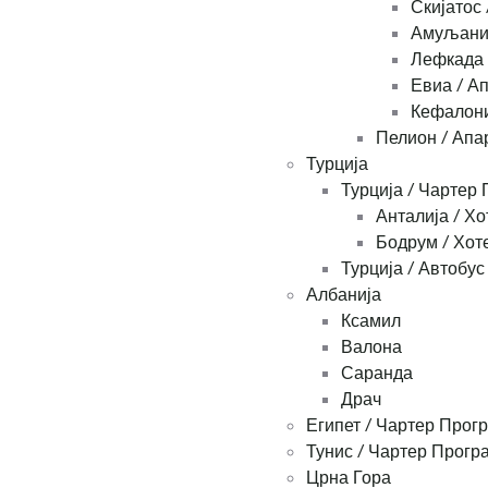
Скијатос
Амуљани 
Лефкада 
Евиа / А
Кефалони
Пелион / Апа
Турција
Турција / Чартер
Анталија / Хо
Бодрум / Хот
Турција / Автобус
Албанија
Ксамил
Валона
Саранда
Драч
Египет / Чартер Прог
Тунис / Чартер Прогр
Црна Гора