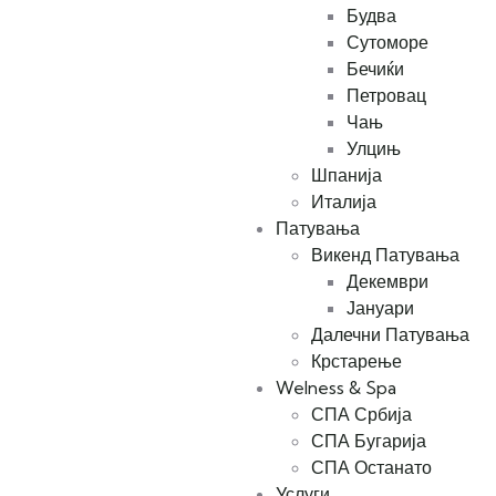
Будва
Сутоморе
Бечиќи
Петровац
Чањ
Улцињ
Шпанија
Италија
Патувања
Викенд Патувања
Декември
Јануари
Далечни Патувања
Крстарење
Welness & Spa
СПА Србија
СПА Бугарија
СПА Останато
Услуги