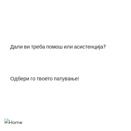
Дали ви треба помош или асистенција?
Одбери го твоето патување!