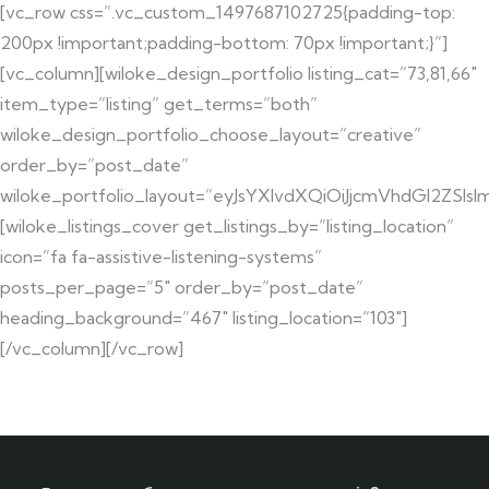
[vc_row css=”.vc_custom_1497687102725{padding-top:
200px !important;padding-bottom: 70px !important;}”]
[vc_column][wiloke_design_portfolio listing_cat=”73,81,66″
item_type=”listing” get_terms=”both”
wiloke_design_portfolio_choose_layout=”creative”
order_by=”post_date”
wiloke_portfolio_layout=”eyJsYXlvdXQiOiJjcmVhdGl2ZSI
[wiloke_listings_cover get_listings_by=”listing_location”
icon=”fa fa-assistive-listening-systems”
posts_per_page=”5″ order_by=”post_date”
heading_background=”467″ listing_location=”103″]
[/vc_column][/vc_row]