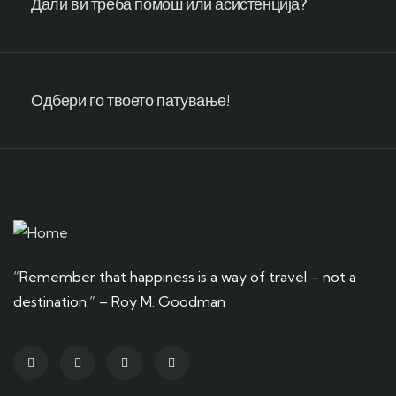
Дали ви треба помош или асистенција?
Одбери го твоето патување!
“Remember that happiness is a way of travel – not a
destination.” – Roy M. Goodman