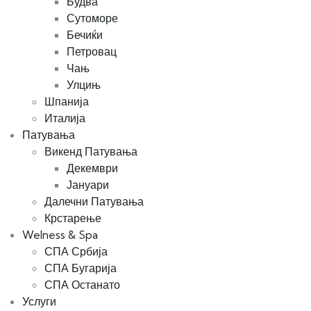
Будва
Сутоморе
Бечиќи
Петровац
Чањ
Улцињ
Шпанија
Италија
Патувања
Викенд Патувања
Декември
Јануари
Далечни Патувања
Крстарење
Welness & Spa
СПА Србија
СПА Бугарија
СПА Останато
Услуги