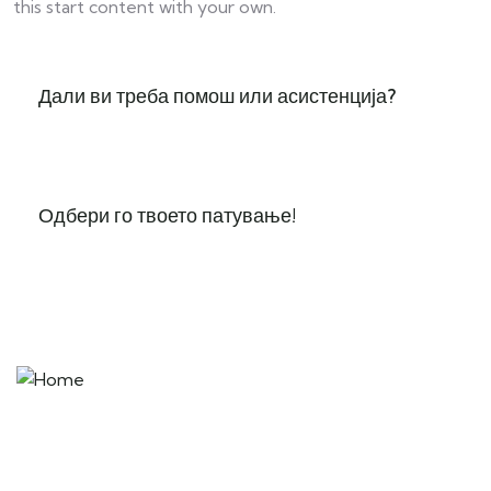
this start content with your own.
Дали ви треба помош или асистенција?
Одбери го твоето патување!
“Remember that happiness is a way of travel – not a
destination.” – Roy M. Goodman