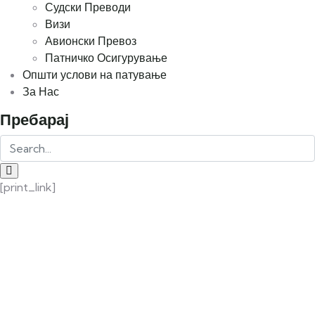
Судски Преводи
Визи
Авионски Превоз
Патничко Осигурување
Општи услови на патување
За Нас
Пребарај
[print_link]