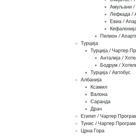
Амуљани /
Лефкада / 
Евиа / Апа
Кефалонија
Пелион / Апар
Турција
Турција / Чартер П
Анталија / Хоте
Бодрум / Хотел
Турција / Автобус
Албанија
Ксамил
Валона
Саранда
Драч
Египет / Чартер Програ
Тунис / Чартер Програм
Црна Гора