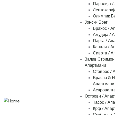
Паралија /
Лептокариј
Олимпик Би
Јонски Брег
Врахос / А
Амудија / 
Парга / Ап
Канали / А
Сивота / А
Залив Стримони
Апартмани
Ставрос / 
Врасна & Н
Апартмани
Аспровалта
Острови / Апар
Тасос / Ап
Крф / Апар
Скијатос /