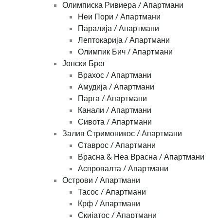
Олимписка Ривиера / Апартмани
Неи Пори / Апартмани
Паралија / Апартмани
Лептокарија / Апартмани
Олимпик Бич / Апартмани
Јонски Брег
Врахос / Апартмани
Амудија / Апартмани
Парга / Апартмани
Канали / Апартмани
Сивота / Апартмани
Залив Стримоникос / Апартмани
Ставрос / Апартмани
Врасна & Неа Врасна / Апартмани
Аспровалта / Апартмани
Острови / Апартмани
Тасос / Апартмани
Крф / Апартмани
Скијатос / Апартмани