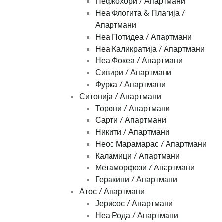
Пефкохори / Апартмани
Неа Флогита & Плагија /
Апартмани
Неа Потидеа / Апартмани
Неа Каликратија / Апартмани
Неа Фокеа / Апартмани
Сивири / Апартмани
Фурка / Апартмани
Ситонија / Апартмани
Торони / Апартмани
Сарти / Апартмани
Никити / Апартмани
Неос Марамарас / Апартмани
Каламици / Апартмани
Метаморфози / Апартмани
Геракини / Апартмани
Атос / Апартмани
Јерисос / Апартмани
Неа Рода / Апартмани