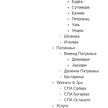
Будва
Сутоморе
Бечиќи
Петровац
Чањ
Улцињ
Шпанија
Италија
Патувања
Викенд Патувања
Декември
Јануари
Далечни Патувања
Крстарење
Welness & Spa
СПА Србија
СПА Бугарија
СПА Останато
Услуги