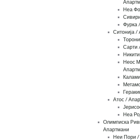
Апарт
Неа Фо
Сивири
Фурка 
Ситонија /
Торони
Сарти 
Никити
Неос М
Апарт
Калами
Метамо
Гераки
Атос / Апа
Јерисо
Неа Ро
Олимписка Рив
Апартмани
Неи Пори /