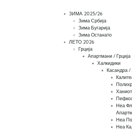
Tel: +389 78 363424
+389 48 412001
ЗИМА 2025/26
Зима Србија
Зима Бугарија
Зима Останато
ЛЕТО 2026
Грција
Апартмани / Грција
Халкидики
Касандра /
Калите
Полихр
Ханиот
Пефкох
Неа Фл
Апарт
Неа По
Неа Ка