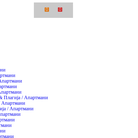
9 48 412001
ани
артмани
Апартмани
артмани
Апартмани
& Плагија / Апартмани
/ Апартмани
ија / Апартмани
Апартмани
ртмани
тмани
ани
ртмани