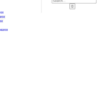
ни
ани
ни
тмани