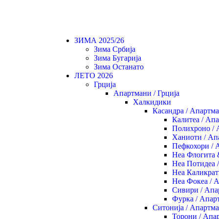
Tel: +389 78 363424
+38
ЗИМА 2025/26
Зима Србија
Зима Бугарија
Зима Останато
ЛЕТО 2026
Грција
Апартмани / Грција
Халкидики
Касандра / Апартм
Калитеа / Ап
Полихроно / 
Ханиоти / Ап
Пефкохори / 
Неа Флогита 
Неа Потидеа 
Неа Каликрат
Неа Фокеа / 
Сивири / Апа
Фурка / Апар
Ситонија / Апартм
Торони / Апа