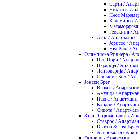
Сарти / Апар
Никити / Апа
Неос Марамар
Каламици / А
Метаморфози 
Геракини / А
Атос / Апартмани
Јерисос / Ап
Неа Рода / А
Олимписка Ривиера / Ап
Неи Пори / Апартм
Паралија / Апартм
Лептокарија / Апа
Олимпик Бич / Ап
Јонски Брег
Врахос / Апартман
Амудија / Апартма
Парга / Апартмани
Канали / Апартман
Сивота / Апартман
Залив Стримоникос / Ап
Ставрос / Апартма
Врасна & Неа Врас
Аспровалта / Апар
Острови / Апартмани