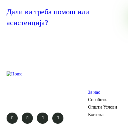
Дали ви треба помош или
асистенција?
Pages
“Remember that happiness is a way of
За нас
travel – not a destination.” – Roy M.
Goodman
Соработка
Општи Услови
Контакт