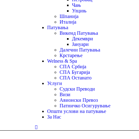
Чањ
Улцињ
Шпанија
Италија
Патувања
Викенд Патувања
Декември
Јануари
Далечни Патувања
Крстарење
Welness & Spa
СПА Србија
СПА Бугарија
СПА Останато
Услуги
Судски Преводи
Визи
Авионски Превоз
Патничко Осигурување
Општи услови на патување
За Нас