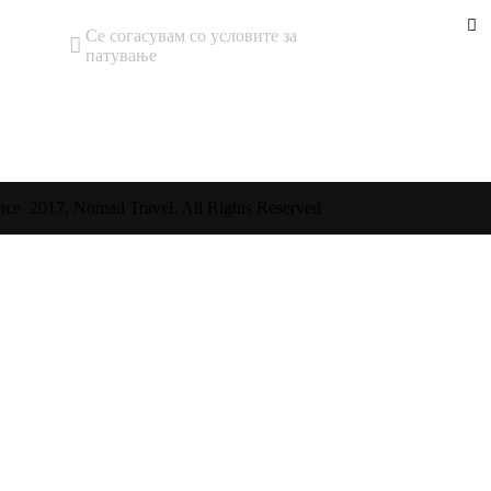
Се согасувам со условите за
патување
nce 2017, Nomad Travel. All Rights Reserved