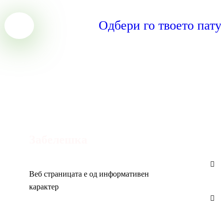
Одбери го твоето пат
Con
Забелешка
Веб страницата е од информативен
карактер