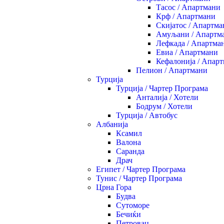
Тасос / Апартмани
Крф / Апартмани
Скијатос / Апартма
Амуљани / Апартм
Лефкада / Апартма
Евиа / Апартмани
Кефалонија / Апар
Пелион / Апартмани
Турција
Турција / Чартер Програма
Анталија / Хотели
Бодрум / Хотели
Турција / Автобус
Албанија
Ксамил
Валона
Саранда
Драч
Египет / Чартер Програма
Тунис / Чартер Програма
Црна Гора
Будва
Сутоморе
Бечиќи
Петровац