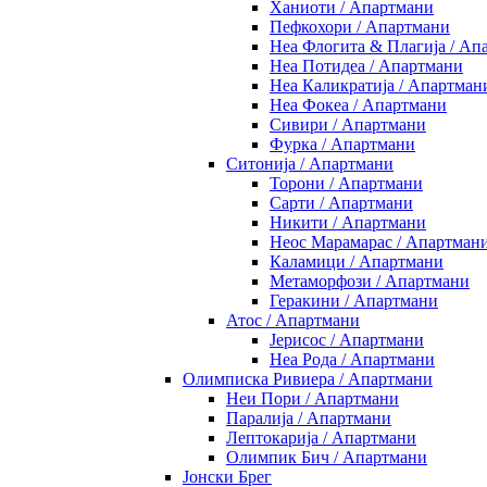
Ханиоти / Апартмани
Пефкохори / Апартмани
Неа Флогита & Плагија / Ап
Неа Потидеа / Апартмани
Неа Каликратија / Апартман
Неа Фокеа / Апартмани
Сивири / Апартмани
Фурка / Апартмани
Ситонија / Апартмани
Торони / Апартмани
Сарти / Апартмани
Никити / Апартмани
Неос Марамарас / Апартман
Каламици / Апартмани
Метаморфози / Апартмани
Геракини / Апартмани
Атос / Апартмани
Јерисос / Апартмани
Неа Рода / Апартмани
Олимписка Ривиера / Апартмани
Неи Пори / Апартмани
Паралија / Апартмани
Лептокарија / Апартмани
Олимпик Бич / Апартмани
Јонски Брег