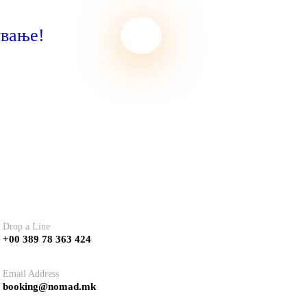
ување!
tact
Drop a Line
+00 389 78 363 424
Email Address
booking@nomad.mk