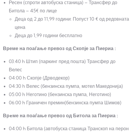
Ресен (спроти автобуска станица) – Трансфер до
Битола – 45€ по лице
Деца од 2 до 11,99 години: Попуст 10 € од редовната
цена
Деца до 1,99 години бесплатно
Време на поаѓање превоз од Скопје за Пиериа :
03:40 h Штип (паркинг пред пошта) Трансфер до
Велес
04:00 h Скопје (Дрводекор)
04:30 h Велес (бензинска пумпа, мотел Македонија)
05:00 h Неготино (бензинска пумпа, Неготино)
06:00 h Граничен премин(бензинска пумпа Шимов)
Врeме на поаѓање превоз од Битола за Пиериа :
04:00 h Битола (автобуска станица Транскоп на перон