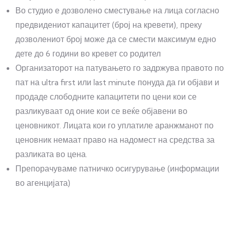
Во студио е дозволено сместување на лица согласно
предвидениот капацитет (број на кревети), преку
дозволениот број може да се смести максимум едно
дете до 6 години во кревет со родител
Организаторот на патувањето го задржува правото по
пат на ultra first или last minute понуда да ги објави и
продаде слободните капацитети по цени кои се
разликуваат од оние кои се веќе објавени во
ценовникот. Лицата кои го уплатиле аранжманот по
ценовник немаат право на надомест на средства за
разликата во цена.
Препорачуваме патничко осигурување (информации
во агенцијата)