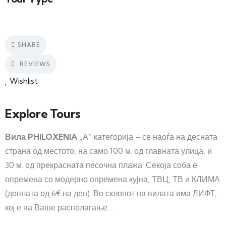
SHARE
REVIEWS
Wishlist
Explore Tours
Вила PHILOXENIA
„А“ категорија – се наоѓа на десната
страна од местото, на само 100 м. од главната улица, и
30 м. од прекрасната песочна плажа. Секоја соба е
опремена со модерно опремена кујна, ТВЦ, ТВ и КЛИМА
(доплата од 6€ на ден). Во склопот на вилата има ЛИФТ,
коj е на Ваше располагање…