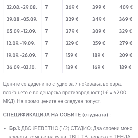
22.08.-
2
9.08.
7
369 €
399 €
4
0
9 €
29.08.-05.09.
7
32
9 €
349 €
3
6
9 €
05.09.-12.09.
7
2
7
9 €
30
9 €
3
2
9 €
12.09.-
1
9.09.
7
2
2
9 €
2
5
9 €
2
7
9 €
19.09.-26.09.
7
1
5
9 €
1
8
9 €
2
0
9 €
2
6
.09.-03.1
0
.
7
139 €
169 €
189 €
Цените се дадени по студио за 7 ноќевања во евра,
плаќањето е во денарска противвредност (1 € = 62.00
МКД). На промо цените не следува попуст.
СПЕЦИФИКАЦИЈА НА СОБИТЕ (студиата) :
Бр.1;
ДВОКРЕВЕТНО (1/2) СТУДИО; Два споени моно
кревети, комплетна кујна, ТВЦ, ТВ, тераса со ТЕНДА