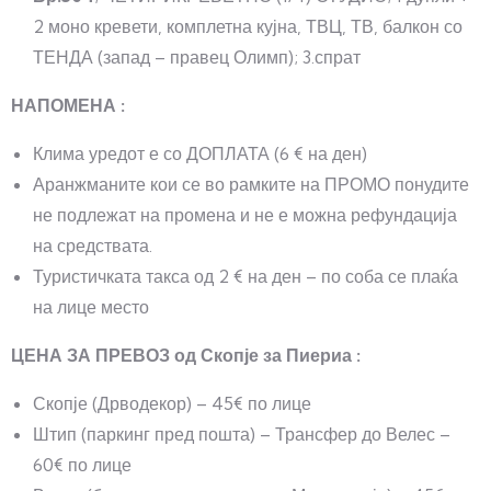
2 моно кревети, комплетна кујна, ТВЦ, ТВ, балкон со
ТЕНДА (запад – правец Олимп); 3.спрат
НАПОМЕНА :
Клима уредот е со ДОПЛАТА (6 € на ден)
Аранжманите кои се во рамките на ПРОМО понудите
не подлежат на промена и не е можна рефундација
на средствата.
Туристичката такса од 2 € на ден – по соба се плаќа
на лице место
ЦЕНА ЗА ПРЕВОЗ од Скопје за Пиериа :
Скопје (Дрводекор) – 45€ по лице
Штип (паркинг пред пошта) – Трансфер до Велес –
60€ по лице