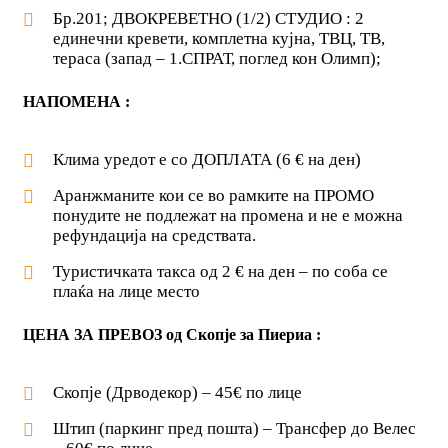
Бр.201; ДВОКРЕВЕТНО (1/2) СТУДИО : 2
единечни кревети, комплетна кујна, ТВЦ, ТВ,
тераса (запад – 1.СПРАТ, поглед кон Олимп);
НАПОМЕНА :
Клима уредот е со ДОПЛАТА (6 € на ден)
Аранжманите кои се во рамките на ПРОМО
понудите не подлежат на промена и не е можна
рефундација на средствата.
Туристичката такса од 2 € на ден – по соба се
плаќа на лице место
ЦЕНА ЗА ПРЕВОЗ од Скопје за Пиериа :
Скопје (Дрводекор) – 45€ по лице
Штип (паркинг пред пошта) – Трансфер до Велес