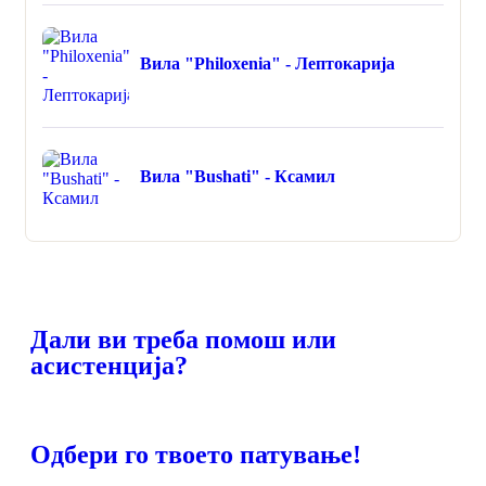
Вила "Philoxenia" - Лептокарија
Вила "Bushati" - Ксамил
Дали ви треба помош или
асистенција?
Одбери го твоето патување!