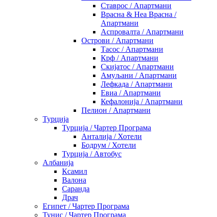
Ставрос / Апартмани
Врасна & Неа Врасна /
Апартмани
Аспровалта / Апартмани
Острови / Апартмани
Тасос / Апартмани
Крф / Апартмани
Скијатос / Апартмани
Амуљани / Апартмани
Лефкада / Апартмани
Евиа / Апартмани
Кефалонија / Апартмани
Пелион / Апартмани
Турција
Турција / Чартер Програма
Анталија / Хотели
Бодрум / Хотели
Турција / Автобус
Албанија
Ксамил
Валона
Саранда
Драч
Египет / Чартер Програма
Тунис / Чартер Програма