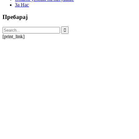
За Нас
Пребарај
[print_link]