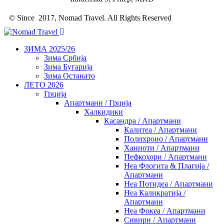
© Since 2017, Nomad Travel. All Rights Reserved
ЗИМА 2025/26
Зима Србија
Зима Бугарија
Зима Останато
ЛЕТО 2026
Грција
Апартмани / Грција
Халкидики
Касандра / Апартмани
Калитеа / Апартмани
Полихроно / Апартмани
Ханиоти / Апартмани
Пефкохори / Апартмани
Неа Флогита & Плагија /
Апартмани
Неа Потидеа / Апартмани
Неа Каликратија /
Апартмани
Неа Фокеа / Апартмани
Сивири / Апартмани