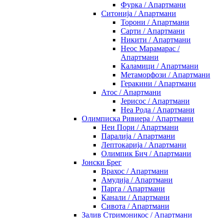
Фурка / Апартмани
Ситонија / Апартмани
Торони / Апартмани
Сарти / Апартмани
Никити / Апартмани
Неос Марамарас /
Апартмани
Каламици / Апартмани
Метаморфози / Апартмани
Геракини / Апартмани
Атос / Апартмани
Јерисос / Апартмани
Неа Рода / Апартмани
Олимписка Ривиера / Апартмани
Неи Пори / Апартмани
Паралија / Апартмани
Лептокарија / Апартмани
Олимпик Бич / Апартмани
Јонски Брег
Врахос / Апартмани
Амудија / Апартмани
Парга / Апартмани
Канали / Апартмани
Сивота / Апартмани
Залив Стримоникос / Апартмани