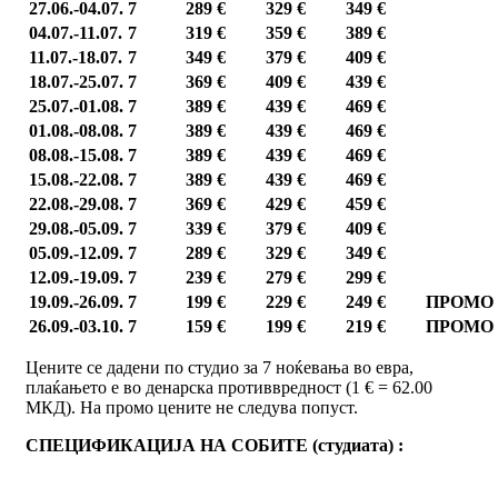
27.06.-04.07.
7
2
8
9 €
32
9 €
3
4
9 €
04.07.-11.07.
7
31
9 €
3
5
9 €
3
8
9 €
11.07.-18.07.
7
34
9 €
3
7
9 €
40
9 €
18.07.-25.07.
7
3
6
9 €
409
€
4
3
9 €
25.07.-01.08.
7
3
8
9 €
43
9 €
4
6
9 €
01.08.-08.08.
7
3
8
9 €
43
9 €
4
6
9 €
08.08.-15.08.
7
3
8
9 €
43
9 €
4
6
9 €
15.08.-22.08.
7
3
8
9 €
43
9 €
4
6
9 €
22.08.-
2
9.08.
7
3
6
9 €
42
9 €
4
5
9 €
29.08.-05.09.
7
33
9 €
3
7
9 €
40
9 €
05.09.-12.09.
7
2
8
9 €
32
9 €
3
4
9 €
12.09.-
1
9.09.
7
2
3
9 €
2
7
9 €
2
9
9 €
19.09.-26.09.
7
1
9
9 €
22
9 €
2
4
9 €
ПРОМО
2
6
.09.-03.1
0
.
7
1
5
9 €
1
9
9 €
21
9 €
ПРОМО
Цените се дадени по студио за 7 ноќевања во евра,
плаќањето е во денарска противвредност (1 € = 62.00
МКД). На промо цените не следува попуст.
СПЕЦИФИКАЦИЈА НА СОБИТЕ (студиата) :