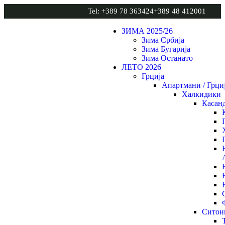
Tel: +389 78 363424
+389 48 412001
ЗИМА 2025/26
Зима Србија
Зима Бугарија
Зима Останато
ЛЕТО 2026
Грција
Апартмани / Грци
Халкидики
Касан
Ситон