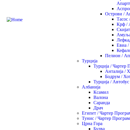
Апарт
Аспро
Острови / 
Тасос 
Крф /
Скијат
Амуља
Лефка
Евиа 
Кефал
Пелион / А
Турција
Турција / Чартер 
Анталија / 
Бодрум / Хо
Турција / Автобус
Албанија
Ксамил
Валона
Саранда
Драч
Египет / Чартер Програ
Тунис / Чартер Програм
Црна Гора
Будва