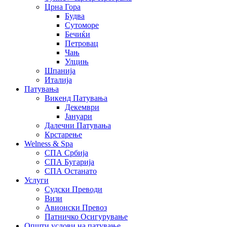
Црна Гора
Будва
Сутоморе
Бечиќи
Петровац
Чањ
Улцињ
Шпанија
Италија
Патувања
Викенд Патувања
Декември
Јануари
Далечни Патувања
Крстарење
Welness & Spa
СПА Србија
СПА Бугарија
СПА Останато
Услуги
Судски Преводи
Визи
Авионски Превоз
Патничко Осигурување
Општи услови на патување