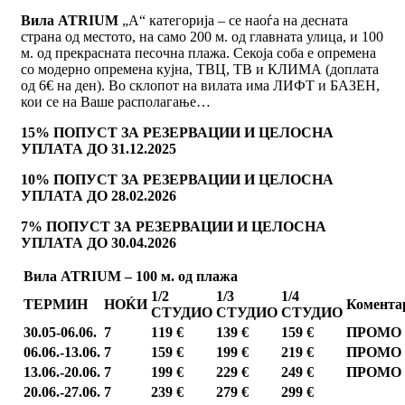
Вила ATRIUM
„А“ категорија – се наоѓа на десната
страна од местото, на само 200 м. од главната улица, и 100
м. од прекрасната песочна плажа. Секоја соба е опремена
со модерно опремена кујна, ТВЦ, ТВ и КЛИМА (доплата
од 6€ на ден). Во склопот на вилата има ЛИФТ и БАЗЕН,
кои се на Ваше располагање…
15% ПОПУСТ ЗА РЕЗЕРВАЦИИ И ЦЕЛОСНА
УПЛАТА ДО 31.12.2025
10% ПОПУСТ ЗА РЕЗЕРВАЦИИ И ЦЕЛОСНА
УПЛАТА ДО 28.02.2026
7% ПОПУСТ ЗА РЕЗЕРВАЦИИ И ЦЕЛОСНА
УПЛАТА ДО 30.04.2026
Вила
ATRIUM – 100
м. од плажа
1/2
1/3
1/4
ТЕРМИН
НОЌИ
Комента
СТУДИО
СТУДИО
СТУДИО
30.05-06.06.
7
11
9 €
1
3
9 €
1
5
9 €
ПРОМО
06.06.-13.06.
7
1
5
9 €
1
9
9 €
21
9 €
ПРОМО
13.06.-20.06.
7
1
9
9 €
22
9 €
2
4
9 €
ПРОМО
20.06.-27.06.
7
23
9 €
2
7
9 €
2
9
9 €