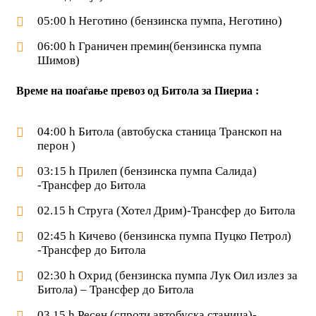
05:00 h Неготино (бензинска пумпа, Неготино)
06:00 h Граничен премин(бензинска пумпа
Шимов)
Време на поаѓање превоз од Битола за Пиериа :
04:00 h Битола (автобуска станица Транскоп на
перон )
03:15 h Прилеп (бензинска пумпа Салида)
-Трансфер до Битола
02.15 h Струга (Хотел Дрим)-Трансфер до Битола
02:45 h Кичево (бензинска пумпа Пуцко Петрол)
-Трансфер до Битола
02:30 h Охрид (бензинска пумпа Лук Оил излез за
Битола) – Трансфер до Битола
03.15 h Ресен (спроти автобуска станица)-