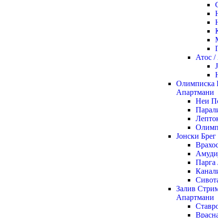
Атос 
Олимписка 
Апартмани
Неи П
Парали
Лепто
Олимп
Јонски Брег
Врахо
Амуди
Парга
Канал
Сивот
Залив Стрим
Апартмани
Ставр
Врасна