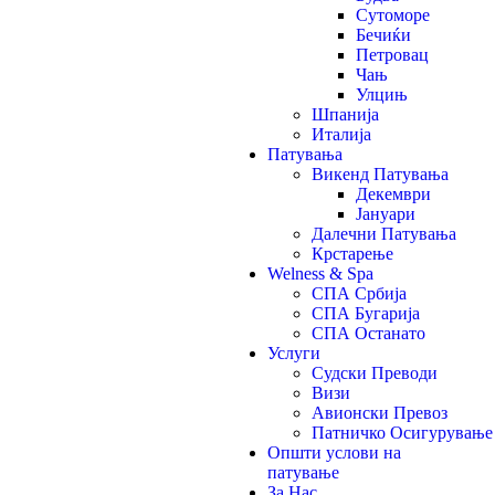
Сутоморе
Бечиќи
Петровац
Чањ
Улцињ
Шпанија
Италија
Патувања
Викенд Патувања
Декември
Јануари
Далечни Патувања
Крстарење
Welness & Spa
СПА Србија
СПА Бугарија
СПА Останато
Услуги
Судски Преводи
Визи
Авионски Превоз
Патничко Осигурување
Општи услови на
патување
За Нас