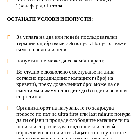
Трансфер до Битола
ОСТАНАТИ УСЛОВИ И ПОПУСТИ :
За уплата на два или повеќе последователни
термини одобруваме 7% попуст. Попустот важи
само на редовни цени.
попустите не може да се комбинираат,
Во студио е дозволено сместување на лица
согласно предвидениот капацитет (број на
кревети), преку дозволениот број може да се
смести максимум едно дете до 6 години во кревет
со родител
Организаторот на патувањето го задржува
правото по пат на ultra first или last minute понуда
да ги објави и продаде слободните капацитети по
цени кои се разликуваат од оние кои се веќе
објавени во ценовникот. Лицата кои го уплатиле
аранжманот по ценовник немаат право на