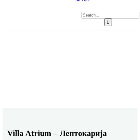
Explore The Worlds
People Don’t Take, Trips Take People
Villa Atrium – Лептокарија