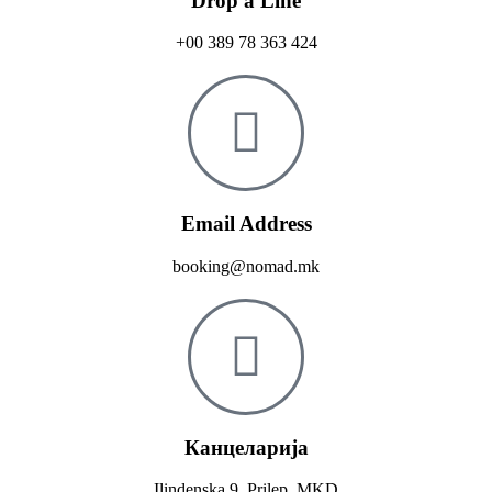
Drop a Line
+00 389 78 363 424
Email Address
booking@nomad.mk
Канцеларија
Ilindenska 9, Prilep, MKD