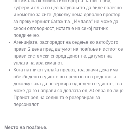
оптимална количина или број на патни торби,
куфери и сл. а со цел патувањето да биде полесно
и комотно за сите. Доколку нема доволно простор
за прекумерниот багаж т.а. „Импала“ не може да
сноси одговорност, истата е на секој патник
поединечно.
Агенцијата, распоредот на седење во автобус го
прави 2 дена пред датумот на поаѓање и истиот се
прави системски според денот т.е. датумот на
уплата на аранжманот.
Кога патникот уплаќа превоз, тоа значи дека има
обезбедено седиште во превозното средство, а
доколку сака да резервира одредено седиште, тоа
може да го направи со доплата од 20 евра по лице.
Првиот ред на седишта е резервиран за
персоналот.
Место на поаѓање: