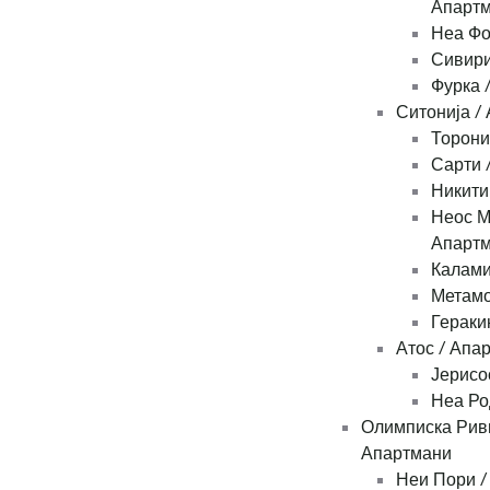
Апарт
Неа Фо
Сивири
Фурка 
Ситонија /
Торони
Сарти 
Никити
Неос М
Апарт
Калами
Метамо
Гераки
Атос / Апа
Јерисо
Неа Ро
Олимписка Рив
Апартмани
Неи Пори /