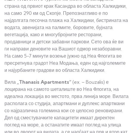
страна од првиот крак Касандра во областа Халкидики,
на само 290 км од Скопје. Препознатливо е по
најдолгата песочна плажа на Халкидики, бистрината на
водата, авенијата на палмите, боровите, бујната
вегетација, како и многубројните ресторани,
продавници и детски забавни паркови. Сето ова ќе ви
ги направи деновите на Вашиот одмор незаборавни.
На само 5-7 минути возење јужно од Неа Флогита ве
пресретнува градот Неа Модања, еден од најголемите
и најурбаните градови во областа Халкидики.
Вила
„Thanasis Apartments“
(ex. – Bouzalis) е
лоцирана на самото шеталиште во Неа Флогита, на
идеална локација во местото, прва линија море. Вилата
располага со студија, апартмани и дуплекс апартмани
со најразлична големина кои се целосно реновирани.
Дел од сместувачките капацитети имаат директен
поглед на море, а останатите имаат поглед на улица
или во дворот на вилата, а се наоѓаат на прв и втор кат.