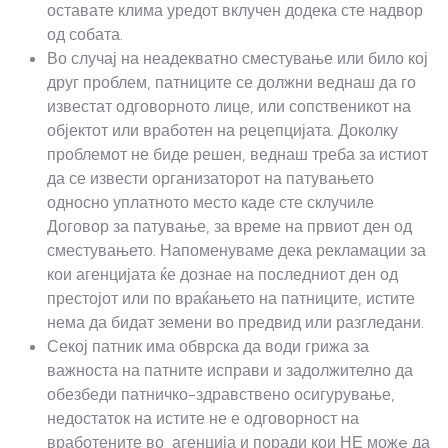
оставате клима уредот вклучен додека сте надвор
од собата.
Во случај на неадекватно сместување или било кој
друг проблем, патниците се должни веднаш да го
известат одговорното лице, или сопственикот на
објектот или вработен на рецепцијата. Доколку
проблемот не биде решен, веднаш треба за истиот
да се извести организаторот на патувањето
односно уплатното место каде сте склучиле
Договор за патување, за време на првиот ден од
сместувањето. Напоменуваме дека рекламации за
кои агенцијата ќе дознае на последниот ден од
престојот или по враќањето на патниците, истите
нема да бидат земени во предвид или разгледани.
Секој патник има обврска да води грижа за
важноста на патните исправи и задолжително да
обезбеди патничко-здравствено осигурување,
недостаток на истите не е одговорност на
вработените во агенција и поради кои НЕ можe да