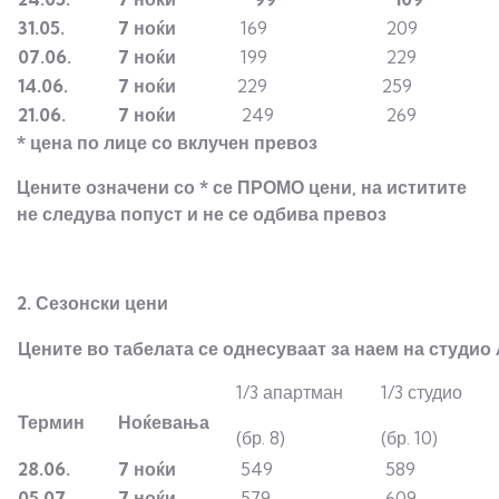
31.05.
7 ноќи
169
209
07.06.
7 ноќи
199
229
14.06.
7 ноќи
229
259
21.06.
7 ноќи
249
269
* цена по лице со вклучен превоз
Цените означени со * се ПРОМО цени, на иститите
не следува попуст и не се одбива превоз
2. Сезонски цени
Цените во табелата се однесуваат за наем на студио 
1/3 апартман
1/3 студио
Термин
Ноќевања
(бр. 8)
(бр. 10)
28.06.
7 ноќи
549
589
05.07.
7 ноќи
579
609