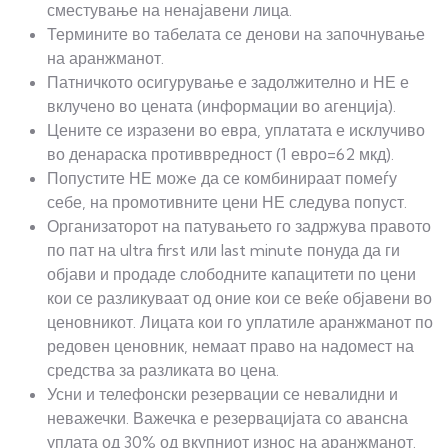
сместување на ненајавени лица.
Термините во табелата се денови на започнување
на аранжманот.
Патничкото осигурување е задолжително и НЕ е
вклучено во цената (информации во агенција).
Цените се изразени во евра, уплатата е исклучиво
во денараска противвредност (1 евро=62 мкд).
Попустите НЕ можe да се комбинираат помеѓу
себе, на промотивните цени НЕ следува попуст.
Организаторот на патувањето го задржува правото
по пат на ultra first или last minute понуда да ги
објави и продаде слободните капацитети по цени
кои се разликуваат од оние кои се веќе објавени во
ценовникот. Лицата кои го уплатиле аранжманот по
редовен ценовник, немаат право на надомест на
средства за разликата во цена.
Усни и телефонски резервации се невалидни и
неважечки. Важечка е резервацијата со авансна
уплата од 30% од вкупниот износ на аранжманот.