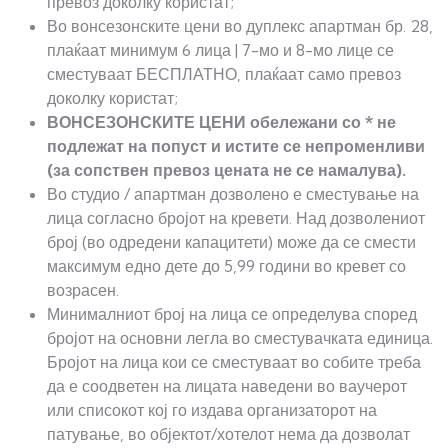
превоз доколку користат;
Во вонсезонските цени во дуплекс апартман бр. 28,
плаќаат минимум 6 лица | 7-мо и 8-мо лице се
сместуваат БЕСПЛАТНО, плаќаат само превоз
доколку користат;
ВОНСЕЗОНСКИТЕ ЦЕНИ
обележани со * не
подлежат на попуст
и истите се непроменливи
(за сопствен превоз цената не се намалува).
Во студио / апартман дозволено е сместување на
лица согласно бројот на кревети. Над дозволениот
број (во одредени капацитети) може да се смести
максимум едно дете до 5,99 години во кревет со
возрасен.
Минималниот број на лица се определува според
бројот на основни легла во сместувачката единица.
Бројот на лица кои се сместуваат во собите треба
да е соодветен на лицата наведени во ваучерот
или списокот кој го издава организаторот на
патување, во објектот/хотелот нема да дозволат