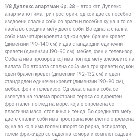
1/8 Дуплекс апартман
бр.
28
– втор кат. Дуплекс
апартманот има три простории, од кои две се посебно
издвоени спални соби со врати и посебна кујна што се
наоѓа во средина меѓу двете соби. Во едната спална
соба има четири кревети од кои еден брачен кревет
(димензии 190-140 см) и два стандардни единечни
кревети (димензии 190-90 см), мебел, фен и телевизор.
Собата има прозорец кој има поглед меѓу влезовите на
вилата. Во втората спална соба има три кревети од кои
еден брачен кревет (димензии 192-132 см) и еден
стандарден единечен кревет (димензии 190-90 см),
мебел, фен и телевизор. Од оваа спална соба се
излегува на голема пространа тераса со директен
фронтален поглед на море, која е опремена со
пластична маса, столчиња и тенда. Во средината меѓу
двете спални соби има пространа комплетно опремена
кујна во која има голем шпорет со рерна, аспиратор,
голем фрижидер со одделна комора и комплет садови