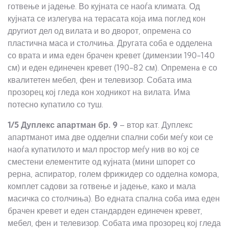
готвење и јадење. Во кујната се наоѓа климата. Од
кујната се излегува на терасата која има поглед кон
другиот дел од вилата и во дворот, опремена со
пластична маса и столчиња. Другата соба е одделена
со врата и има еден брачен кревет (димензии 190-140
см) и еден единечен кревет (190-82 см). Опременa е со
квалитетен мебел, фен и телевизор. Собата има
прозорец кој гледа кон ходникот на вилата. Има
потесно купатило со туш.
1/5 Дуплекс апартман
бр.
9
– втор кат. Дуплекс
апартманот има две одделни спални соби меѓу кои се
наоѓа купатилото и мал простор меѓу нив во кој се
сместени елементите од кујната (мини шпорет со
рерна, аспиратор, голем фрижидер со одделна комора,
комплет садови за готвење и јадење, како и мала
масичка со столчиња). Во едната спална соба има еден
брачен кревет и еден стандарден единечен кревет,
мебел, фен и телевизор. Собата има прозорец кој гледа