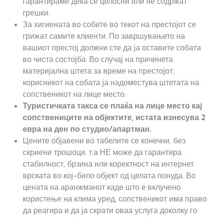
гарантираме дека се целосни или не содржат
грешки.
За хигиената во собите во текот на престојот се
грижат самите клиенти. По завршувањето на
вашиот престој должни сте да ја оставите собата
во чиста состојба. Во случај на причинета
материјална штета за време на престојот,
корисникот на собата ја надоместува штетата на
сопственикот на лице место.
Туристичката такса се плаќа на лице место кај
сопствениците на објектите, истата изнесува 2
евра на ден по студио/апартман.
Цените објавени во табелите се конечни, без
скриени трошоци. т.а НЕ може да гарантира
стабилност, брзина или коректност на интернет
врската во кој-било објект од целата понуда. Во
цената на аранжманот каде што е вклучено
користење на клима уред, сопственикот има право
да реагира и да ја скрати оваа услуга доколку го