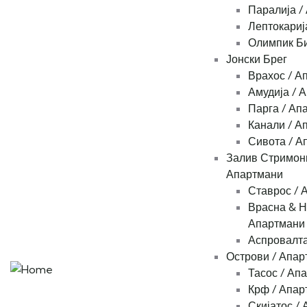
Паралија /
Лептокариј
Олимпик Би
Јонски Брег
Врахос / А
Амудија / 
Парга / Ап
Канали / А
Сивота / А
Залив Стримони
Апартмани
Ставрос / 
Врасна & Н
Апартмани
Аспровалта
Острови / Апар
Тасос / Ап
Крф / Апар
Скијатос /