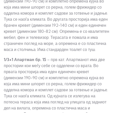
(димензии 190-90 см) и комплетно опремена кујна во
која има мини шпорет со рерна, голем фрижидер со
одделна комора и комплет садови за готвење и јадење.
Тука се наоѓа климата. Во другата просторија има еден
брачен кревет (димензии 192-140 см) и еден единечен
кревет (димензии 180-82 см). Опременa е со квалитетен
мебел, фен и телевизор. Терасата е помала и има
страничен поглед на море, а опремена е со пластична
маса и столчиња. Има стандарден тоалет со туш.
1/3+1
Апартман бр.
15
– прв кат. Апартманот има две
простории кои меѓу себе се одделени со врата. Во
првата просторија има еден единечен кревет
(димензии 190-90 см) и комплетно опремена кујна во
која има мини шпорет со рерна, голем фрижидер со
одделна комора и комплет садови за готвење и јадење.
Тука се наоѓа климата. Од кујната се излегува на
потесна тераса која има поглед на улицата од задниот
дел на вилата, опремена со пластична маса и