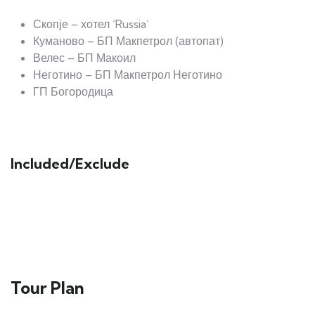
Скопје – хотел ‘Russia’
Куманово – БП Макпетрол (автопат)
Велес – БП Макоил
Неготино – БП Макпетрол Неготино
ГП Богородица
Included/Exclude
Tour Plan