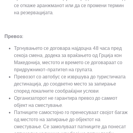
се откаже аранжманот или да се промени термин
на резервацијата.
Превоз:
Тргнувањето се договара најдоцна 48 часа пред
секоја смена, додека за враќањето од Грција кон
Македонија, местото и времето се договараат со
придружникот-пратител на групата.
Превозот со автобус се извршува до туристичката
дестинација, до соодветно место за запирање
според локалните сообраќајни услови.
Организаторот не гарантира превоз до самиот
објект на сместување.
Патниците самостојно го пренесуваат својот багаж
од местото на запирање до објектот на
сместување. Се замолуваат патниците да понесат