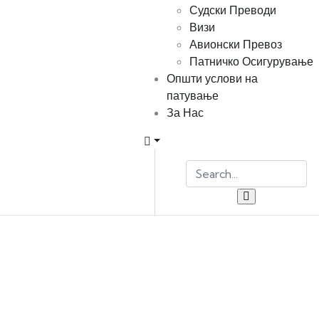
Судски Преводи
Визи
Авионски Превоз
Патничко Осигурување
Општи услови на
патување
За Нас
Explore The Worlds
People Don’t Take, Trips Take People