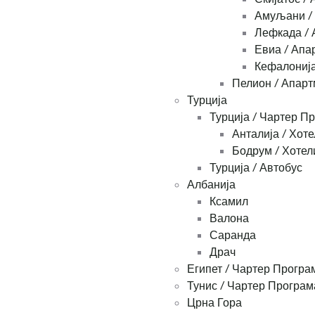
Амуљани /
Лефкада / 
Евиа / Апа
Кефалонија
Пелион / Апар
Турција
Турција / Чартер П
Анталија / Хоте
Бодрум / Хотел
Турција / Автобус
Албанија
Ксамил
Валона
Саранда
Драч
Египет / Чартер Програ
Тунис / Чартер Програм
Црна Гора