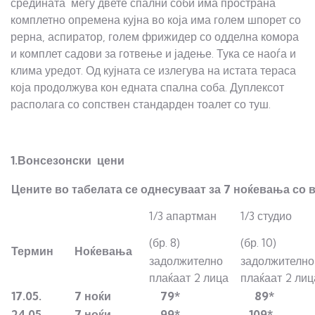
средината меѓу двете спални соби има пространа
комплетно опремена кујна во која има голем шпорет со
рерна, аспиратор, голем фрижидер со одделна комора
и комплет садови за готвење и јадење. Тука се наоѓа и
клима уредот. Од кујната се излегува на истата тераса
која продолжува кон едната спална соба. Дуплексот
располага со сопствен стандарден тоалет со туш.
1.Вонсезонски цени
Цените во табелата се однесуваат за 7 ноќевања со 
1/3 апартман
1/3 студио
(бр. 8)
(бр. 10)
Термин
Ноќевања
задолжително
задолжително
плаќаат 2 лица
плаќаат 2 лиц
17.05.
7 ноќи
79*
89*
24.05.
7 ноќи
99*
109*