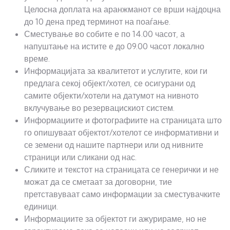
Целосна доплата на аранжманот се врши најдоцна
до 10 дена пред терминот на поаѓање.
Сместување во собите е по 14.00 часот, а
напуштање на истите е до 09.00 часот локално
време.
Информацијата за квалитетот и услугите, кои ги
предлага секој објект/хотел, се осигурани од
самите објекти/хотели на датумот на нивното
вклучување во резервацискиот систем.
Информациите и фотографиите на страницата што
го опишуваат објектот/хотелот се информативни и
се земени од нашите партнери или од нивните
страници или сликани од нас.
Сликите и текстот на страницата се генерички и не
можат да се сметаат за договорни, тие
претставуваат само информации за сместувачките
единици.
Информациите за објектот ги ажурираме, но не