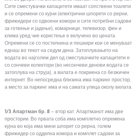
Сите сместувачки капацитети имаат сопствени тоалети
и се опремени со кујни (електрични шпорети со рерни,
фрижидери со одвоени комори и сите потребни садови
за готвење и јадење), комарници, телевизор, фен и
клима уред чие користење е вклучено во цената.
Опремени се со постелнина и пешкири кои се менуваат
еднаш во текот на седум дена. Затоплувањето на
водата во најголем дел од сместувачките капацитети е
со сончеви колектори (во несончеви денови водата се
затоплува на струја), а вилата е покриена со безжичен
интернет. Во непосредна близина има паркинг простор,
а место за паркинг има и на самата улица околу вилата.
1/3 Апартман
бр.
8
– втор кат. Апартманот има две
простории. Во првата соба има комплетно опремена
кујна во која има мини шпорет со рерна, голем
фрижидер со одделна комора и комплет садови за