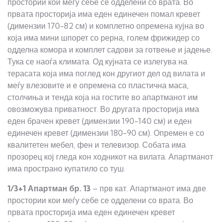
простории кои меѓу себе се одделени со врата. Во
првата просторија има еден единечен помал кревет
(димензии 170-82 см) и комплетно опремена кујна во
која има мини шпорет со рерна, голем фрижидер со
одделна комора и комплет садови за готвење и јадење.
Тука се наоѓа климата. Од кујната се излегува на
терасата која има поглед кон другиот дел од вилата и
меѓу влезовите и е опремена со пластична маса,
столчиња и тенда која на гостите во апартманот им
овозможува приватност. Во другата просторија има
еден брачен кревет (димензии 190-140 см) и еден
единечен кревет (димензии 180-90 см). Опремен е со
квалитетен мебел, фен и телевизор. Собата има
прозорец кој гледа кон ходникот на вилата. Апартманот
има пространо купатило со туш.
1/3+1
Апартман бр.
13
– прв кат. Апартманот има две
простории кои меѓу себе се одделени со врата. Во
првата просторија има еден единечен кревет