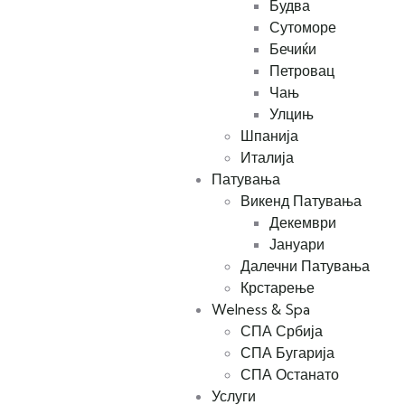
Будва
Сутоморе
Бечиќи
Петровац
Чањ
Улцињ
Шпанија
Италија
Патувања
Викенд Патувања
Декември
Јануари
Далечни Патувања
Крстарење
Welness & Spa
СПА Србија
СПА Бугарија
СПА Останато
Услуги