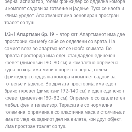
рерна, аспиратор, голем фрижидер со одделна комора
и комплет садови за готвење и јадење. Тука се наоѓа и
клима уредот. Апартманот има реновиран простран
тоалет со туш.
1/3+1 Апартман
бр.
19
– втор кат. Апартманот има две
простории кои меѓу себе се одделени со врата. На
самиот влез во апартманот се наоѓа климата. Во
првата просторија има еден стандарден единечен
кревет (димензии 190-90 см) и комплетно опремена
кујна во која има мини шпорет со рерна, голем
фрижидер со одделна комора и комплет садови за
готвење и јадење. Во другата просторија има еден
брачен кревет (димензии 192-140 см) и еден единечен
кревет (димензии 180-82 см). Опремен е со квалитетен
мебел, фен и телевизор. Терасата е со нормална
големина, опремена е со пластична маса и столчиња и
има поглед на задниот дел на вилата, кон друг објект.
Има простран тоалет со туш.