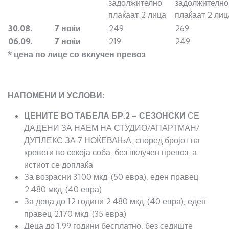
задолжително
задолжително
плаќаат 2 лица
плаќаат 2 лиц
30.08.
7 ноќи
249
269
06.09.
7 ноќи
219
249
* цена по лице со вклучен превоз
НАПОМЕНИ И УСЛОВИ:
ЦЕНИТЕ ВО ТАБЕЛА БР.2 – СЕЗОНСКИ
СЕ
ДАДЕНИ ЗА НАЕМ НА СТУДИО/АПАРТМАН/
ДУПЛЕКС ЗА 7 НОЌЕВАЊА, според бројот на
кревети во секоја соба, без вклучен превоз, а
истиот се доплаќа:
За возрасни 3.100 мкд. (50 евра), еден правец
2.480 мкд. (40 евра)
За деца до 12 години 2.480 мкд. (40 евра), еден
правец 2.170 мкд. (35 евра)
Деца до 1,99 години бесплатно, без седиште