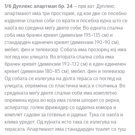
1/6 Дуплекс апартман
бр.
24
– прв кат. Дуплекс
апартманот има три простории, од кои две се посебно
издвоени спални соби со врати и посебна кујна што се
наоѓа во средина меѓу двете соби. Во едната спална
соба има брачен кревет (димензии 195-135 см) и
стандарден единечен кревет (димензии 190-90 см),
мебел, фен и телевизор. Собата има прозорец кој има
поглед кон улицата. Во втората спална соба има
брачен кревет (димензии 192-132 см) и еден единечен
кревет (димензии 180-85 см), мебел, фен и телевизор.
Од собата се излегува на долга тераса со поглед на
улицата, опремена со пластична маса и столчиња. Во
средината меѓу двете спални соби има комплетно
опремена кујна во која има голем шпорет со рерна,
аспиратор, голем фрижидер со одделна комора и
комплет садови за готвење и јадење. Тука се наоѓа и
клима уредот. Од кујната исто така се излегува на
терасата. Апартманот има станадарден тоалет со туш.