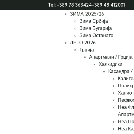
Tel: +389 78 363424
+389 48 412001
ЗИМА 2025/26
Зима Србија
Зима Бугарија
Зима Останато
ЛЕТО 2026
Грција
Апартмани / Грција
Халкидики
Касандра /
Калите
Полихр
Ханиот
Пефкох
Неа Фл
Апарт
Неа По
Неа Ка