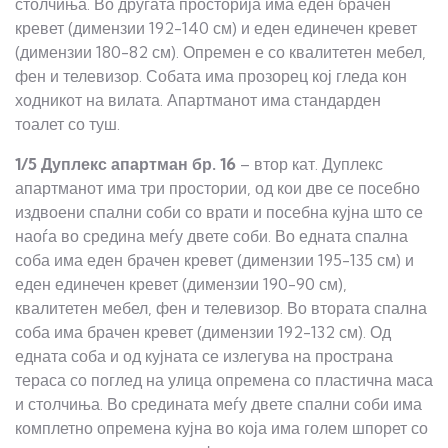
столчиња. Во другата просторија има еден брачен
кревет (димензии 192-140 см) и еден единечен кревет
(димензии 180-82 см). Опремен е со квалитетен мебел,
фен и телевизор. Собата има прозорец кој гледа кон
ходникот на вилата. Апартманот има стандарден
тоалет со туш.
1/5 Дуплекс апартман
бр
.
16
– втор кат. Дуплекс
апартманот има три простории, од кои две се посебно
издвоени спални соби со врати и посебна кујна што се
наоѓа во средина меѓу двете соби. Во едната спална
соба има еден брачен кревет (димензии 195-135 см) и
еден единечен кревет (димензии 190-90 см),
квалитетен мебел, фен и телевизор. Во втората спална
соба има брачен кревет (димензии 192-132 см). Од
едната соба и од кујната се излегува на пространа
тераса со поглед на улица опремена со пластична маса
и столчиња. Во средината меѓу двете спални соби има
комплетно опремена кујна во која има голем шпорет со