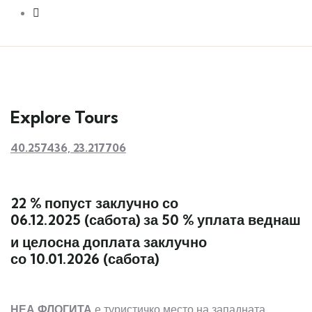
Explore Tours
40.257436, 23.217706
22 % попуст
заклучно со
0
6
.12.202
5
(сабота) за 50 % уплата
веднаш
и целосна доплата заклучно
со
10
.01.202
6
(сабота)
НЕА ФЛОГИТА
е туристичко место на западната