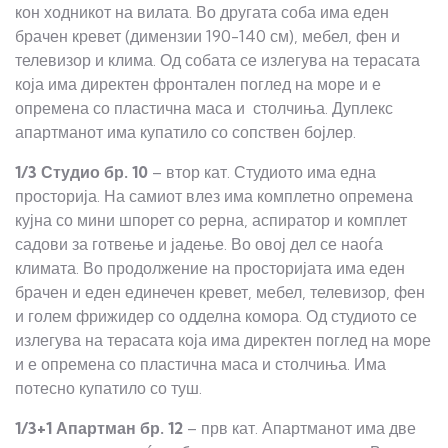
кон ходникот на вилата. Во другата соба има еден
брачен кревет (димензии 190-140 см), мебел, фен и
телевизор и клима. Од собата се излегува на терасата
која има директен фронтален поглед на море и е
опремена со пластична маса и столчиња. Дуплекс
апартманот има купатило со сопствен бојлер.
1/3 Студио
бр.
10
– втор кат. Студиото има една
просторија. На самиот влез има комплетно опремена
кујна со мини шпорет со рерна, аспиратор и комплет
садови за готвење и јадење. Во овој дел се наоѓа
климата. Во продолжение на просторијата има еден
брачен и еден единечен кревет, мебел, телевизор, фен
и голем фрижидер со одделна комора. Од студиото се
излегува на терасата која има директен поглед на море
и е опремена со пластична маса и столчиња. Има
потесно купатило со туш.
1/3+1 Апартман
бр.
12
– прв кат. Апартманот има две