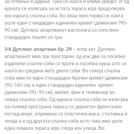
за готвење и јадење. Тука се наоѓа и клима уредот. И од
кујната се излегува на истата тераса која продолжува
кон едната спална соба. Во оваа просторија се наоѓа
уште еден стандарден единечен кревет (димензии 190-
90 см). Дуплекс апартманот располага со сопствен
стандарден тоалет со туш.
1/6 Дуплекс апартман
бр.
29
– втор кат. Дуплекс
апартманот има три простории, од кои две се посебно
издвоени спални соби со врати и посебна кујна што се
наоѓа во средина меѓу двете соби. Во секоја спална
соба има по еден стандарден брачен кревет (димензии
190-140 см) и еден стандарден единечен кревет
(димензии 190-90 см), мебел, фен и телевизор во
секоја спална соба. Од едната спална соба се излегува
на голема пространа тераса со директен фронтален
поглед море, опремена со пластична маса, столчиња и
тенда а и од другата спална соба исто така има уште
една помала тераса која гледа кон улица. Во