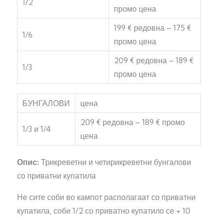
1/2
промо цена
199 € редовна – 175 €
1/6
промо цена
209 € редовна – 189 €
1/3
промо цена
БУНГАЛОВИ
цена
209 € редовна – 189 € промо
1/3 и 1/4
цена
Опис:
Трикреветни и четирикреветни бунгалови
со приватни купатила
Не сите соби во кампот располагаат со приватни
купатила, соби 1/2 со приватно купатило се + 10