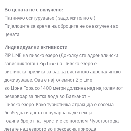
Во цената не е вклучено:
Патничко осигурување ( задолжително е )
Пијалоците за време на оброците не се вклучени во
цената.
Индивидуални активности
ZIP LINE на пивско езеро (Доколку сте адреналински
зависник тогаш Zip Line на Пивско езеро е
вистинска прилика за вас за вистинско адреналинско
доживување. Ова е најголемиот Zip Line
во Црна Гора со 1400 метри должина над најголемиот
резервоар за питка вода во Балканот –
Пивско езеро. Како туристичка атракција е сосема
безбедна и доста популарна каде секоја
година бројот на туристи е се поголем. Чувството да
летате над езерото во прекрасна природа