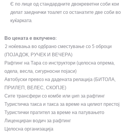
Є по лице од стандардните двокреветни соби кои
делат заеднички тоалет со останатите две соби во
куќарката.
Во цената е вклучено:
2 ноќевања во одбрано сместување со 5 оброци
(ПОЈАДОК, РУЧЕК И ВЕЧЕРА)
Рафтинг на Тара со инструктори (целосна опрема,
одела, весла, сигурносни појаси)
Автобуски превоз на дадената релација (БИТОЛА,
ПРИЛЕП, ВЕЛЕС, СКОПЈЕ)
Сите трансфери со комбе или џип за рафтинг
Туристичка такса и такса за време на целиот престој
Туристички пратител за време на патувањето
Лиценциран водич за рафтинг
Целосна организација