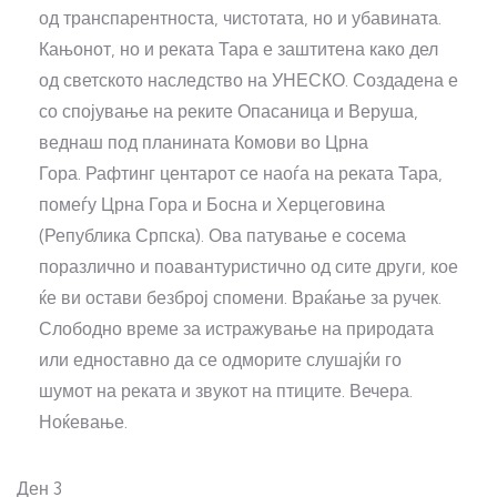
од транспарентноста, чистотата, но и убавината.
Кањонот, но и реката Тара е заштитена како дел
од светското наследство на УНЕСКО. Создадена е
со спојување на реките Опасаница и Веруша,
веднаш под планината Комови во Црна
Гора. Рафтинг центарот се наоѓа на реката Тара,
помеѓу Црна Гора и Босна и Херцеговина
(Република Српска). Ова патување е сосема
поразлично и поавантуристично од сите други, кое
ќе ви остави безброј спомени. Враќање за ручек.
Слободно време за истражување на природата
или едноставно да се одморите слушајќи го
шумот на реката и звукот на птиците. Вечера.
Ноќевање.
Ден 3