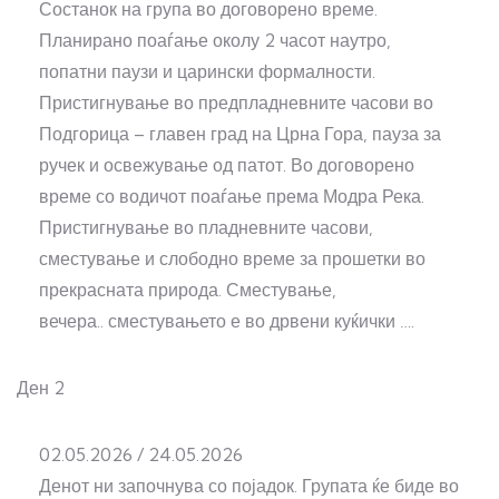
Состанок на група во договорено време.
Планирано поаѓање околу 2 часот наутро,
попатни паузи и царински формалности.
Пристигнување во предпладневните часови во
Подгорица – главен град на Црна Гора, пауза за
ручек и освежување од патот. Во договорено
време со водичот поаѓање према Модра Река.
Пристигнување во пладневните часови,
сместување и слободно време за прошетки во
прекрасната природа. Сместување,
вечера.. сместувањето е во дрвени куќички ….
Ден 2
02.05.2026 / 24.05.2026
Денот ни започнува со појадок. Групата ќе биде во