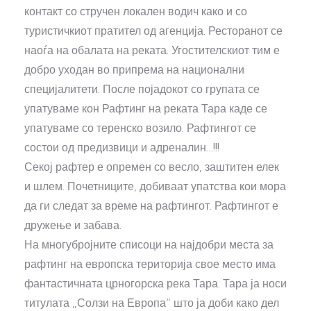
контакт со стручен локален водич како и со
туристичкиот пратител од агенција. Ресторанот се
наоѓа на обалата на реката. Угостителскиот тим е
добро уходан во припрема на национални
специјалитети. После појадокот со групата се
упатуваме кон Рафтинг на реката Тара каде се
упатуваме со теренско возило. Рафтингот се
состои од предизвици и адреналин…!!!
Секој рафтер е опремен со весло, заштитен елек
и шлем. Почетниците, добиваат упатства кои мора
да ги следат за време на рафтингот. Рафтингот е
дружење и забава.
На многубројните списоци на најдобри места за
рафтинг на европска територија свое место има
фантастичната црногорска река Тара. Тара ја носи
титулата „Солзи на Европа“ што ја доби како дел