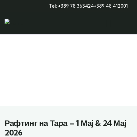
Tel: +389 78 363424
+389 48 412001
Explore The Worlds
People Don’t Take, Trips Take People
Рафтинг на Тара – 1 Мај & 24 Мај
2026