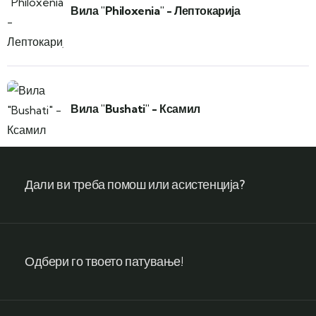
Вила "Philoxenia" - Лептокарија
Вила "Bushati" - Ксамил
Дали ви треба помош или асистенција?
Одбери го твоето патување!