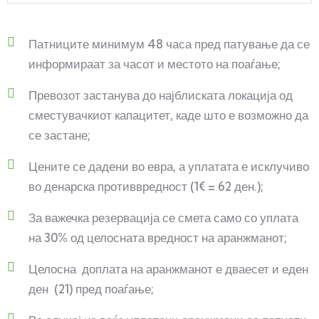
Патниците минимум 48 часа пред патување да се
информираат за часот и местото на поаѓање;
Превозот застанува до најблиската локација од
сместувачкиот капацитет, каде што е возможно да
се застане;
Цените се дадени во евра, а уплатата е исклучиво
во денарска противвредност (1€ = 62 ден.);
За важечка резервација се смета само со уплата
на 30% од целосната вредност на аранжманот;
Целосна доплата на аранжманот е дваесет и еден
ден (21) пред поаѓање;