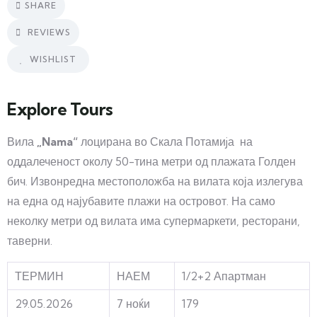
SHARE
REVIEWS
WISHLIST
Explore Tours
Вила
„
Nama“
лоцирана во Скала Потамиjа на
оддалеченост околу 50-тина метри од плажата Голден
бич. Извонредна местоположба на вилата која излегува
на една од најубавите плажи на островот. На само
неколку метри од вилата има супермаркети, ресторани,
таверни.
ТЕРМИН
НАЕМ
1/2+2 Апартман
29.05.2026
7 ноќи
179