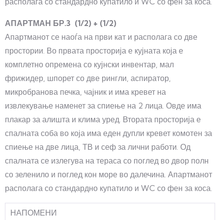
располага со стандардно купатило и WC со фен за коса.
АПАРТМАН БР.3 (1/2) + (1/2)
Апартманот се наоѓа на први кат и располага со две
простории. Во првата просторија е кујната која е
комплетно опремена со кујнски инвентар, мал
фрижидер, шпорет со две рингли, аспиратор,
микробранова печка, чајник и има кревет на
извлекување наменет за спиење на 2 лица. Овде има
плакар за алишта и клима уред. Втората просторија е
спалната соба во која има еден дупли кревет комотен за
спиење на две лица, ТВ и сеф за лични работи. Од
спалната се излегува на тераса со поглед во двор полн
со зеленило и поглед кон море во далечина. Апартманот
располага со стандардно купатило и WC со фен за коса.
НАПОМЕНИ