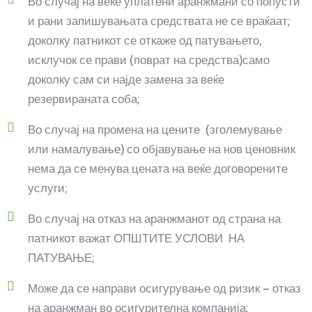
Во случај на веќе уплатени аранжмани со попусти
и рани запишувањата средствата не се враќаат;
доколку патникот се откаже од патувањето,
исклучок се прави (поврат на средства)само
доколку сам си најде замена за веќе
резервираната соба;
Во случај на промена на цените (зголемување
или намалување) со објавување на нов ценовник
нема да се менува цената на веќе договорените
услуги;
Во случај на отказ на аранжманот од страна на
патникот важат ОПШТИТЕ УСЛОВИ НА
ПАТУВАЊЕ;
Може да се направи осигурување од ризик – отказ
на аранжман во осигурителна компанија;