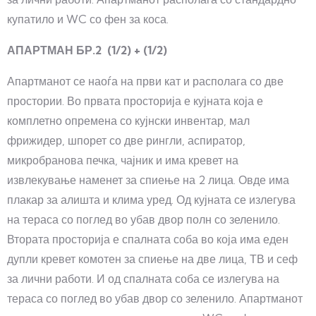
купатило и WC со фен за коса.
АПАРТМАН БР.2 (1/2) + (1/2)
Апартманот се наоѓа на први кат и располага со две
простории. Во првата просторија е кујната која е
комплетно опремена со кујнски инвентар, мал
фрижидер, шпорет со две рингли, аспиратор,
микробранова печка, чајник и има кревет на
извлекување наменет за спиење на 2 лица. Овде има
плакар за алишта и клима уред. Од кујната се излегува
на тераса со поглед во убав двор полн со зеленило.
Втората просторија е спалната соба во која има еден
дупли кревет комотен за спиење на две лица, ТВ и сеф
за лични работи. И од спалната соба се излегува на
тераса со поглед во убав двор со зеленило. Апартманот