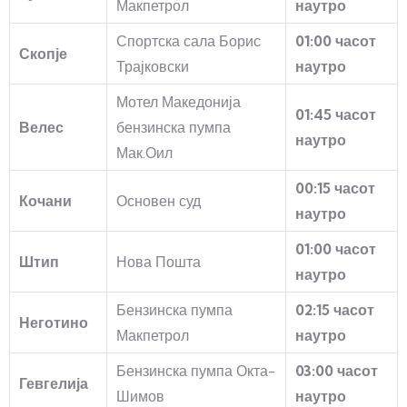
Макпетрол
наутро
Спортска сала Борис
01:00 часот
Скопје
Трајковски
наутро
Мотел Македонија
01:45 часот
Велес
бензинска пумпа
наутро
Мак.Оил
00:15 часот
Кочани
Основен суд
наутро
01:00 часот
Штип
Нова Пошта
наутро
Бензинска пумпа
02:15 часот
Неготино
Макпетрол
наутро
Бензинска пумпа Окта-
03:00 часот
Гевгелија
Шимов
наутро