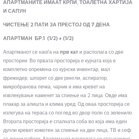
АПАРТМАНИТЕ ИМААТ КРПИ, ТОАЛЕТНА ХАРТИЈА
И САПУН
ЧИСТЕЊЕ 2 ПАТИ ЗА ПРЕСТОЈ ОД 7 ДЕНА
АПАРТМАН БР.1 (1/2) + (1/2)
Апартманот се наоѓа на
прв кат
и располага со две
простории. Во првата просторија е кујната која е
комплетно опремена со кујнски инвентар, мал
фрижидер, шпорет со две рингли, аспиратор,
микробранова печка, чајник и има кревет на
извлекување наменет за спиење на 2 лица. Овде има
плакар за алишта и клима уред. Од оваа просторија се
излегува на тераса со поглед во двор полн со зеленило.
Втората просторија е спалната соба во која има еден
дупли кревет комотен за спиење на две лица, ТВ и сеф
за лични работи. Апартманот располага со стандардно