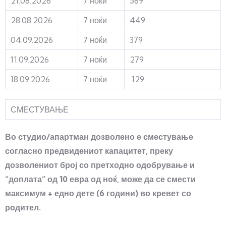
21.08.2026
7 ноќи
569
28.08.2026
7 ноќи
449
04.09.2026
7 ноќи
379
11.09.2026
7 ноќи
279
18.09.2026
7 ноќи
129
СМЕСТУВАЊЕ
Во студио/апартман дозволено е сместување
согласно предвидениот капацитет, преку
дозволениот број со
претходно одобрување и
“доплата” од 10 евра од ноќ, може да се смести
максимум + едно дете (6 години) во кревет со
родител.