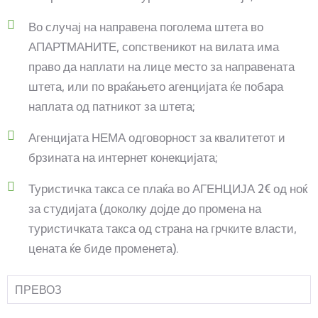
Во случај на направена поголема штета во
АПАРТМАНИТЕ, сопственикот на вилата има
право да наплати на лице место за направената
штета, или по враќањето агенцијата ќе побара
наплата од патникот за штета;
Агенцијата НЕМА одговорност за квалитетот и
брзината на интернет конекцијата;
Туристичка такса се плаќа во АГЕНЦИЈА 2€ од ноќ
за студијата (доколку дојде до промена на
туристичката такса од страна на грчките власти,
цената ќе биде променета).
ПРЕВОЗ