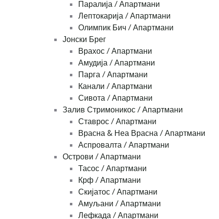
Паралија / Апартмани
Лептокарија / Апартмани
Олимпик Бич / Апартмани
Јонски Брег
Врахос / Апартмани
Амудија / Апартмани
Парга / Апартмани
Канали / Апартмани
Сивота / Апартмани
Залив Стримоникос / Апартмани
Ставрос / Апартмани
Врасна & Неа Врасна / Апартмани
Аспровалта / Апартмани
Острови / Апартмани
Тасос / Апартмани
Крф / Апартмани
Скијатос / Апартмани
Амуљани / Апартмани
Лефкада / Апартмани