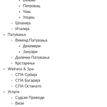
Бечиќи
Петровац
Чањ
Улцињ
Шпанија
Италија
Патувања
Викенд Патувања
Декември
Јануари
Далечни Патувања
Крстарење
Welness & Spa
СПА Србија
СПА Бугарија
СПА Останато
Услуги
Судски Преводи
Визи