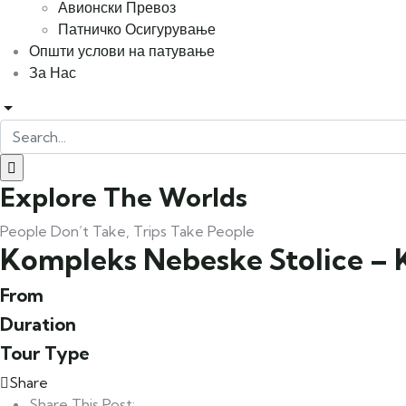
Авионски Превоз
Патничко Осигурување
Општи услови на патување
За Нас
Explore The Worlds
People Don’t Take, Trips Take People
Kompleks Nebeske Stolice – 
From
Duration
Tour Type
Share
Share This Post: