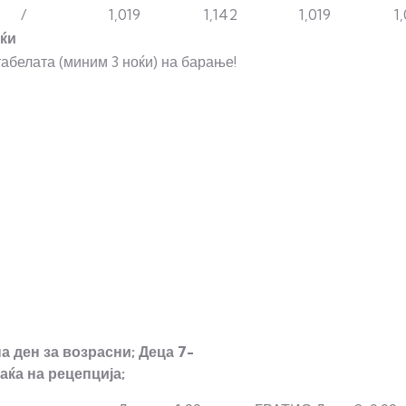
/
1,019
1,142
1,019
1
ќи
табелата (миним 3 ноќи) на барање!
на
ден
за
возрасни;
Деца
7-
аќа
на
рецепција;