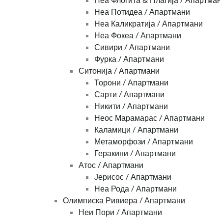
Неа Флогита & Плагија / Апартма
Неа Потидеа / Апартмани
Неа Каликратија / Апартмани
Неа Фокеа / Апартмани
Сивири / Апартмани
Фурка / Апартмани
Ситонија / Апартмани
Торони / Апартмани
Сарти / Апартмани
Никити / Апартмани
Неос Марамарас / Апартмани
Каламици / Апартмани
Метаморфози / Апартмани
Геракини / Апартмани
Атос / Апартмани
Јерисос / Апартмани
Неа Рода / Апартмани
Олимписка Ривиера / Апартмани
Неи Пори / Апартмани