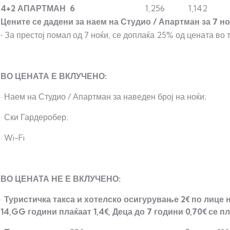
4+2
АПАРТМАН
6
1,256
1,142
Цените
се
дадени
за
наем
на
Студио
/
Апартман
за
7
но
• За престој помал од 7 ноќи, се доплаќа 25% од цената во 
ВО
ЦЕНАТА Е
ВКЛУЧЕНО:
· Наем на Студио / Апартман за наведен број на ноќи;
· Ски Гардеробер;
· Wi-Fi
ВО
ЦЕНАТА
НЕ
Е
ВКЛУЧЕНО:
·
Туристичка
такса
и
хотелско
осигурување
2€
по
лице
14,GG
години
плаќаат
1,4€,
Деца
до
7
години
0,70€
се
пл