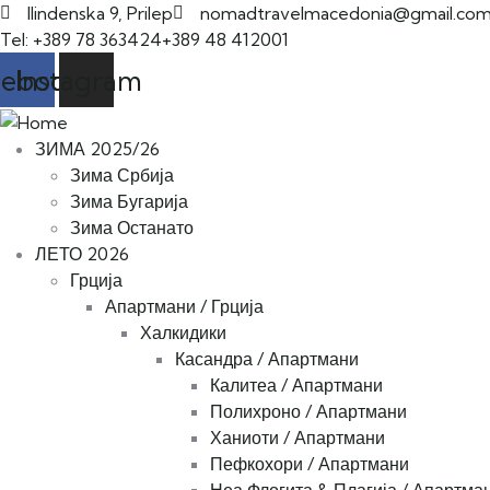
Ilindenska 9, Prilep
nomadtravelmacedonia@gmail.co
Tel: +389 78 363424
+389 48 412001
cebook
Instagram
ЗИМА 2025/26
Зима Србија
Зима Бугарија
Зима Останато
ЛЕТО 2026
Грција
Апартмани / Грција
Халкидики
Касандра / Апартмани
Калитеа / Апартмани
Полихроно / Апартмани
Ханиоти / Апартмани
Пефкохори / Апартмани