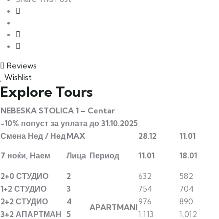
Reviews
Wishlist
Explore Tours
NEBESKA
STOLICA
1
–
Centar
-10%
попуст
за
уплата
до
31.10.2025
Смена
Нед
/
Нед
MAX
28.12
11.01
7
ноќи,
Наем
Лица
Период
11.01
18.01
2+0
СТУДИО
2
632
582
1+2
СТУДИО
3
754
704
2+2
СТУДИО
4
976
890
APARTMANI
3+2
АПАРТМАН
5
1,113
1,012