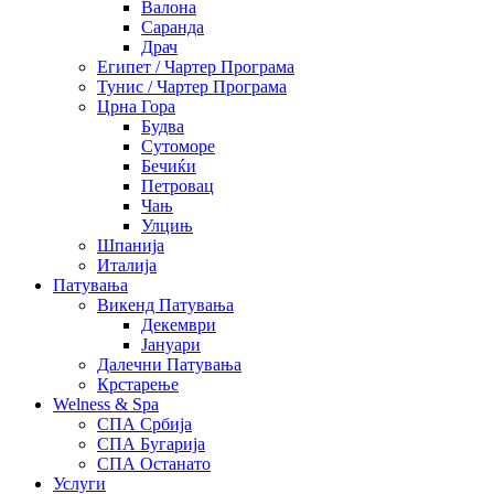
Валона
Саранда
Драч
Египет / Чартер Програма
Тунис / Чартер Програма
Црна Гора
Будва
Сутоморе
Бечиќи
Петровац
Чањ
Улцињ
Шпанија
Италија
Патувања
Викенд Патувања
Декември
Јануари
Далечни Патувања
Крстарење
Welness & Spa
СПА Србија
СПА Бугарија
СПА Останато
Услуги