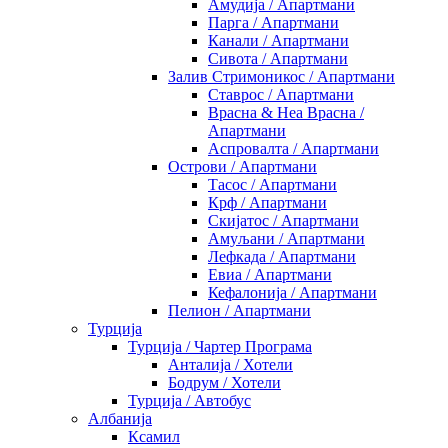
Амудија / Апартмани
Парга / Апартмани
Канали / Апартмани
Сивота / Апартмани
Залив Стримоникос / Апартмани
Ставрос / Апартмани
Врасна & Неа Врасна /
Апартмани
Аспровалта / Апартмани
Острови / Апартмани
Тасос / Апартмани
Крф / Апартмани
Скијатос / Апартмани
Амуљани / Апартмани
Лефкада / Апартмани
Евиа / Апартмани
Кефалонија / Апартмани
Пелион / Апартмани
Турција
Турција / Чартер Програма
Анталија / Хотели
Бодрум / Хотели
Турција / Автобус
Албанија
Ксамил