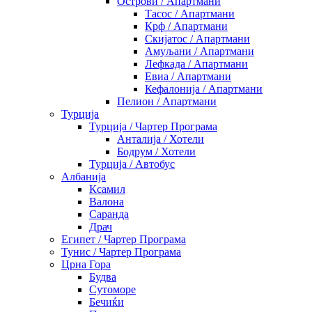
Острови / Апартмани
Тасос / Апартмани
Крф / Апартмани
Скијатос / Апартмани
Амуљани / Апартмани
Лефкада / Апартмани
Евиа / Апартмани
Кефалонија / Апартмани
Пелион / Апартмани
Турција
Турција / Чартер Програма
Анталија / Хотели
Бодрум / Хотели
Турција / Автобус
Албанија
Ксамил
Валона
Саранда
Драч
Египет / Чартер Програма
Тунис / Чартер Програма
Црна Гора
Будва
Сутоморе
Бечиќи