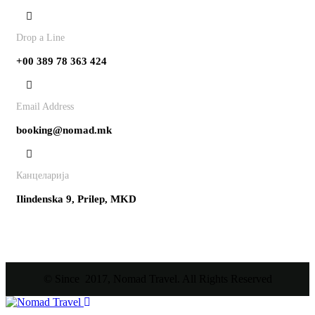
Contact
Drop a Line
+00 389 78 363 424
Email Address
booking@nomad.mk
Канцеларија
Ilindenska 9, Prilep, MKD
© Since 2017, Nomad Travel. All Rights Reserved