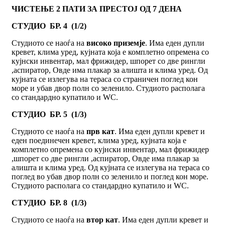
ЧИСТЕЊЕ 2 ПАТИ ЗА ПРЕСТОЈ ОД 7 ДЕНА
СТУДИО БР. 4 (1/2)
Студиото се наоѓа на
високо приземје
. Има еден дупли
кревет, клима уред, кујната која е комплетно опремена со
кујнски инвентар, мал фрижидер, шпорет со две рингли
,аспиратор, Овде има плакар за алишта и клима уред. Од
кујната се излегува на тераса со страничен поглед кон
море и убав двор полн со зеленило. Студиото располага
со стандардно купатило и WC.
СТУДИО БР. 5 (1/3)
Студиото се наоѓа на
прв кат
. Има еден дупли кревет и
еден поединечен кревет, клима уред, кујната која е
комплетно опремена со кујнски инвентар, мал фрижидер
,шпорет со две рингли ,аспиратор, Овде има плакар за
алишта и клима уред. Од кујната се излегува на тераса со
поглед во убав двор полн со зеленило и поглед кон море.
Студиото располага со стандардно купатило и WC.
СТУДИО БР. 8 (1/3)
Студиото се наоѓа на
втор кат
. Има еден дупли кревет и