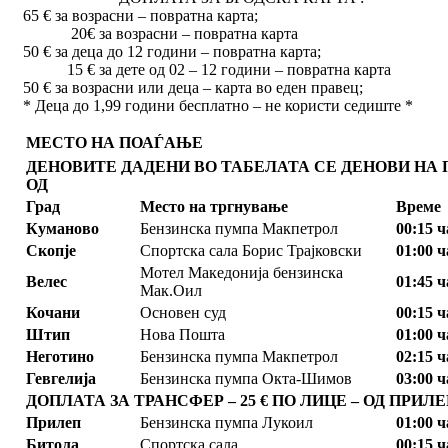
65 € за возрасни – повратна карта;
20€ за возрасни – повратна карта
50 € за деца до 12 години – повратна карта;
15 € за дете од 02 – 12 години – повратна карта
50 € за возрасни или деца – карта во еден правец;
* Деца до 1,99 години бесплатно – не користи седиште *
МЕСТО НА ПОАЃАЊЕ
ДЕНОВИТЕ ДАДЕНИ ВО ТАБЕЛАТА СЕ ДЕНОВИ НА
ОД
Град
Место на тргнување
Време
Куманово
Бензинска пумпа Макпетрол
00:15 
Скопје
Спортска сала Борис Трајковски
01:00 
Мотел Македонија бензинска
Велес
01:45 
Мак.Оил
Кочани
Основен суд
00:15 
Штип
Нова Пошта
01:00 
Неготино
Бензинска пумпа Макпетрол
02:15 
Гевгелија
Бензинска пумпа Окта-Шимов
03:00 
ДОПЛАТА ЗА ТРАНСФЕР – 25 € ПО ЛИЦЕ – ОД ПРИЛ
Прилеп
Бензинска пумпа Лукоил
01:00 
Битола
Спортска сала
00:15 