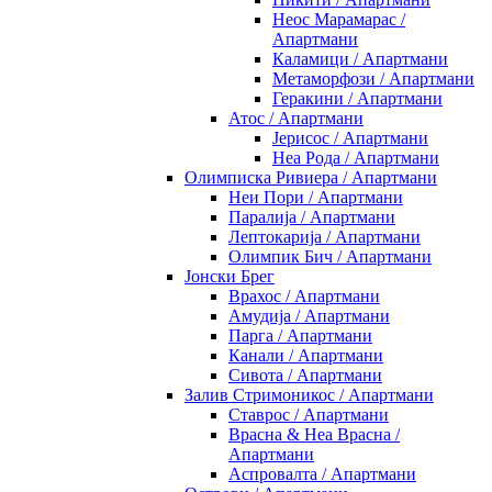
Неос Марамарас /
Апартмани
Каламици / Апартмани
Метаморфози / Апартмани
Геракини / Апартмани
Атос / Апартмани
Јерисос / Апартмани
Неа Рода / Апартмани
Олимписка Ривиера / Апартмани
Неи Пори / Апартмани
Паралија / Апартмани
Лептокарија / Апартмани
Олимпик Бич / Апартмани
Јонски Брег
Врахос / Апартмани
Амудија / Апартмани
Парга / Апартмани
Канали / Апартмани
Сивота / Апартмани
Залив Стримоникос / Апартмани
Ставрос / Апартмани
Врасна & Неа Врасна /
Апартмани
Аспровалта / Апартмани