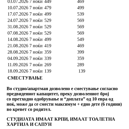
03.07.2026
7 ноќи
449
469
10.07.2026
7 ноќи
479
499
17.07.2026
7 ноќи
499
539
24.07.2026
7 ноќи
529
569
31.08.2026
7 ноќи
529
569
07.08.2026
7 ноќи
529
569
14.08.2026
7 ноќи
499
549
21.08.2026
7 ноќи
419
469
28.08.2026
7 ноќи
359
399
04.09.2026
7 ноќи
339
359
11.09.2026
7 ноќи
269
289
18.09.2026
7 ноќи
139
139
СМЕСТУВАЊЕ
Во студио/апартман дозволено е сместување согласно
предвидениот капацитет, преку дозволениот број
со
претходно одобрување и “доплата” од 10 евра од
ноќ, може да се смести максимум + едно дете (6 години)
во кревет со родител.
СТУДИЈАТА ИМААТ КРПИ, ИМААТ ТОАЛЕТНА
ХАРТИЈА И САПУН