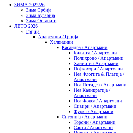
ЗИМА 2025/26
Зима Србија
Зима Бугарија
Зима Останато
ЛЕТО 2026
Грција
Апартмани / Грција
Халкидики
Касандра / Апартмани
Калитеа / Апартмани
Полихроно / Апартмани
Ханиоти / Апартмани
Пефкохори / Апартмани
Неа Флогита & Плагија /
Апартмани
Неа Потидеа / Апартмани
Неа Каликратија /
Апартмани
Неа Фокеа / Апартмани
Сивири / Апартмани
Фурка / Апартмани
Ситонија / Апартмани
Торони / Апартмани
Сарти / Апартмани
Никити / Апартмани