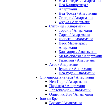
Неа Потидеа / Апартмани
Неа Каликратија /
Апартмани
Неа Фокеа / Апартмани
Сивири / Апартмани
Фурка / Апартмани
Ситонија / Апартмани
Торони / Апартмани
Сарти / Апартмани
Никити / Апартмани
Неос Марамарас /
Апартмани
Каламици / Апартмани
Метаморфози / Апартмани
Геракини / Апартмани
Атос / Апартмани
Јерисос / Апартмани
Неа Рода / Апартмани
Олимписка Ривиера / Апартмани
Неи Пори / Апартмани
Паралија / Апартмани
Лептокарија / Апартмани
Олимпик Бич / Апартмани
Јонски Брег
Врахос / Апартмани