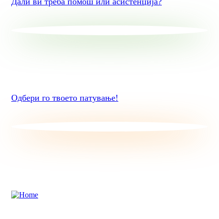
Дали ви треба помош или асистенција?
Одбери го твоето патување!
“Remember that happiness is a way of travel – not a