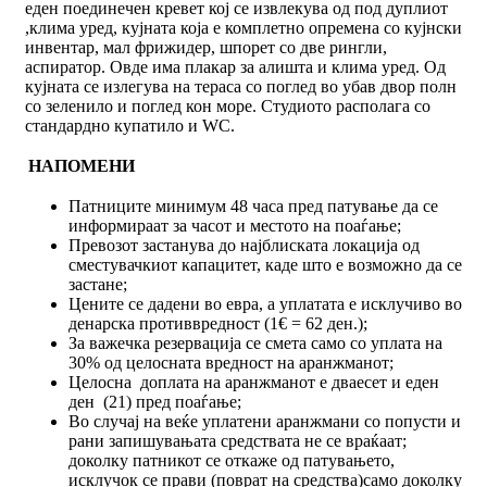
еден поединечен кревет кој се извлекува од под дуплиот
,клима уред, кујната која е комплетно опремена со кујнски
инвентар, мал фрижидер, шпорет со две рингли,
аспиратор. Овде има плакар за алишта и клима уред. Од
кујната се излегува на тераса со поглед во убав двор полн
со зеленило и поглед кон море. Студиото располага со
стандардно купатило и WC.
НАПОМЕНИ
Патниците минимум 48 часа пред патување да се
информираат за часот и местото на поаѓање;
Превозот застанува до најблиската локација од
сместувачкиот капацитет, каде што е возможно да се
застане;
Цените се дадени во евра, а уплатата е исклучиво во
денарска противвредност (1€ = 62 ден.);
За важечка резервација се смета само со уплата на
30% од целосната вредност на аранжманот;
Целосна доплата на аранжманот е дваесет и еден
ден (21) пред поаѓање;
Во случај на веќе уплатени аранжмани со попусти и
рани запишувањата средствата не се враќаат;
доколку патникот се откаже од патувањето,
исклучок се прави (поврат на средства)само доколку