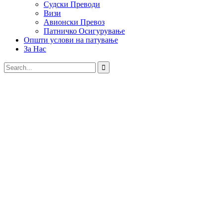
Судски Преводи
Визи
Авионски Превоз
Патничко Осигурување
Општи услови на патување
За Нас
Explore The Worlds
People Don’t Take, Trips Take People