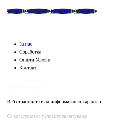
destination.” – Roy M. Goodman
Twitter
Facebook
Instagram
Linkedin
Pages
За нас
Соработка
Општи Услови
Контакт
Забелешка
Веб страницата е од информативен карактер
Се согасувам со условите за патување