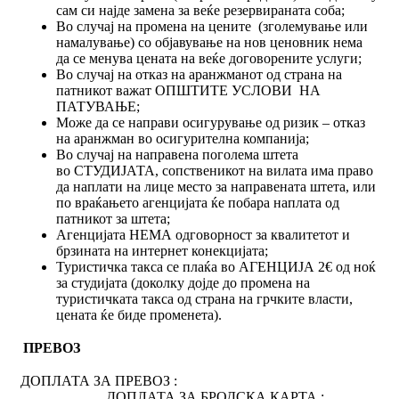
сам си најде замена за веќе резервираната соба;
Во случај на промена на цените (зголемување или
намалување) со објавување на нов ценовник нема
да се менува цената на веќе договорените услуги;
Во случај на отказ на аранжманот од страна на
патникот важат ОПШТИТЕ УСЛОВИ НА
ПАТУВАЊЕ;
Може да се направи осигурување од ризик – отказ
на аранжман во осигурителна компанија;
Во случај на направена поголема штета
во СТУДИЈАТА, сопственикот на вилата има право
да наплати на лице место за направената штета, или
по враќањето агенцијата ќе побара наплата од
патникот за штета;
Агенцијата НЕМА одговорност за квалитетот и
брзината на интернет конекцијата;
Туристичка такса се плаќа во АГЕНЦИЈА 2€ од ноќ
за студијата (доколку дојде до промена на
туристичката такса од страна на грчките власти,
цената ќе биде променета).
ПРЕВОЗ
ДОПЛАТА ЗА ПРЕВОЗ :
ДОПЛАТА ЗА БРОДСКА КАРТА :