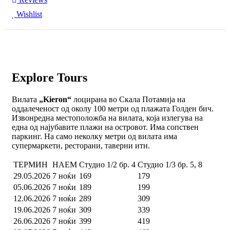
Wishlist
Explore Tours
Вилата
„Kieron“
лоцирана во Скала Потамија на
оддалеченост од околу 100 метри од плажата Голден бич.
Извонредна местоположба на вилата, која излегува на
една од најубавите плажи на островот. Има сопствен
паркинг. На само неколку метри од вилата има
супермаркети, ресторани, таверни итн.
ТЕРМИН
НАЕМ
Студио 1/2 бр. 4
Студио 1/3 бр. 5, 8
29.05.2026
7 ноќи
169
179
05.06.2026
7 ноќи
189
199
12.06.2026
7 ноќи
289
309
19.06.2026
7 ноќи
309
339
26.06.2026
7 ноќи
399
419