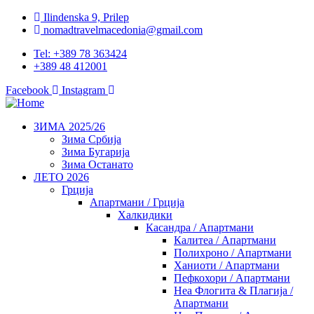
Ilindenska 9, Prilep
nomadtravelmacedonia@gmail.com
Tel: +389 78 363424
+389 48 412001
Facebook
Instagram
ЗИМА 2025/26
Зима Србија
Зима Бугарија
Зима Останато
ЛЕТО 2026
Грција
Апартмани / Грција
Халкидики
Касандра / Апартмани
Калитеа / Апартмани
Полихроно / Апартмани
Ханиоти / Апартмани
Пефкохори / Апартмани
Неа Флогита & Плагија /
Апартмани