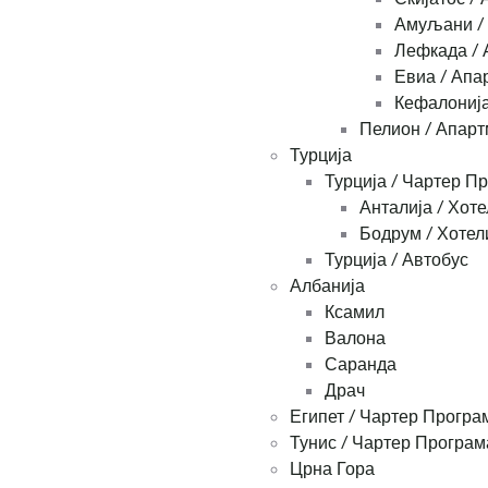
Амуљани /
Лефкада / 
Евиа / Апа
Кефалонија
Пелион / Апар
Турција
Турција / Чартер П
Анталија / Хоте
Бодрум / Хотел
Турција / Автобус
Албанија
Ксамил
Валона
Саранда
Драч
Египет / Чартер Програ
Тунис / Чартер Програм
Црна Гора