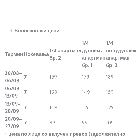
Вонсезонски цени
1/4
1/
4
1/
4
апартман
дуплекс
полудуплек
Термин
Ноќевања
бр. 2
апартман
апартман
бр. 1
бр. 3
3
0
/08
–
7
159
179
189
0
6
/09
0
6
/09
–
7
129
149
159
1
3
/09
1
3
/09
–
7
109
119
129
2
0
/09
2
0
/09
–
7
89
99
109
2
7
/09
* цена по лице со вклучен превоз
(задолжително