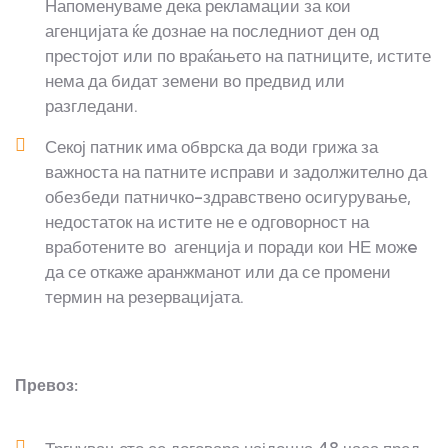
Напоменуваме дека рекламации за кои
агенцијата ќе дознае на последниот ден од
престојот или по враќањето на патниците, истите
нема да бидат земени во предвид или
разгледани.
Секој патник има обврска да води грижа за
важноста на патните исправи и задолжително да
обезбеди патничко-здравствено осигурување,
недостаток на истите не е одговорност на
вработените во агенција и поради кои НЕ можe
да се откаже аранжманот или да се промени
термин на резервацијата.
Превоз: