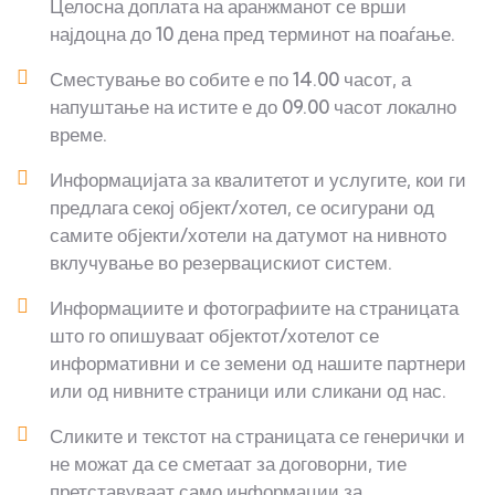
Целосна доплата на аранжманот се врши
најдоцна до 10 дена пред терминот на поаѓање.
Сместување во собите е по 14.00 часот, а
напуштање на истите е до 09.00 часот локално
време.
Информацијата за квалитетот и услугите, кои ги
предлага секој објект/хотел, се осигурани од
самите објекти/хотели на датумот на нивното
вклучување во резервацискиот систем.
Информациите и фотографиите на страницата
што го опишуваат објектот/хотелот се
информативни и се земени од нашите партнери
или од нивните страници или сликани од нас.
Сликите и текстот на страницата се генерички и
не можат да се сметаат за договорни, тие
претставуваат само информации за