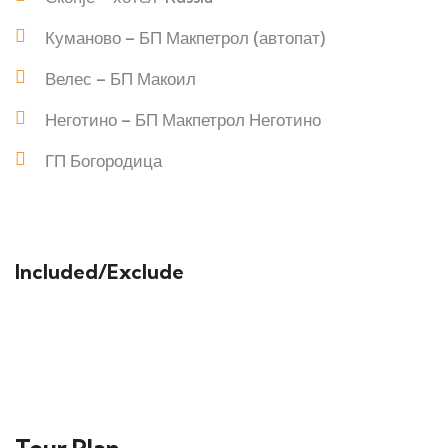
Куманово – БП Макпетрол (автопат)
Велес – БП Макоил
Неготино – БП Макпетрол Неготино
ГП Богородица
Included/Exclude