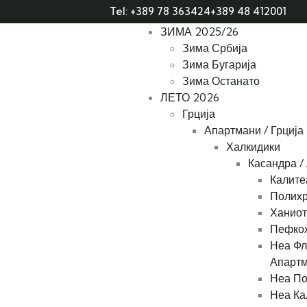
Tel: +389 78 363424
+389 48 412001
ЗИМА 2025/26
Зима Србија
Зима Бугарија
Зима Останато
ЛЕТО 2026
Грција
Апартмани / Грција
Халкидики
Касандра /
Калите
Полихр
Ханиот
Пефкох
Неа Фл
Апарт
Неа По
Неа Ка