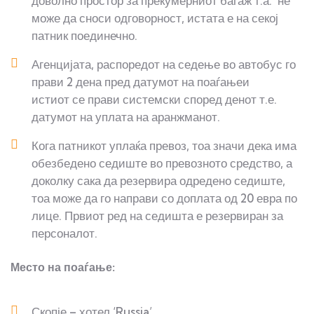
доволно простор за прекумерниот багаж т.а. не
може да сноси одговорност, истата е на секој
патник поединечно.
Агенцијата, распоредот на седење во автобус го
прави 2 дена пред датумот на поаѓањеи
истиот се прави системски според денот т.е.
датумот на уплата на аранжманот.
Кога патникот уплаќа превоз, тоа значи дека има
обезбедено седиште во превозното средство, а
доколку сака да резервира одредено седиште,
тоа може да го направи со доплата од 20 евра по
лице. Првиот ред на седишта е резервиран за
персоналот.
Место на поаѓање:
Скопје – хотел ‘Russia’