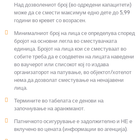
Над дозволениот број (во одредени капацитети)
може да се смести максимум едно дете до 5,99
години во кревет со возрасен.
Минималниот број на лица се определува според
бројот на основни легла во сместувачката
единица. Бројот на лица кои се сместуваат во
собите треба да е соодветен на лицата наведени
во ваучерот или списокот кој го издава
организаторот на патување, во објектот/хотелот
нема да дозволат сместување на ненајавени
лица.
Термините во табелата се денови на
започнување на аранжманот.
Патничкото осигурување е задолжително и НЕ е
вклучено во цената (информации во агенција).