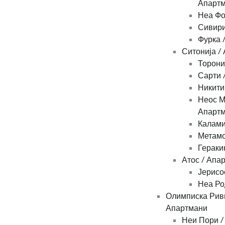
Апарт
Неа Фо
Сивири
Фурка 
Ситонија /
Торони
Сарти 
Никити
Неос М
Апарт
Калами
Метамо
Гераки
Атос / Апа
Јерисо
Неа Ро
Олимписка Рив
Апартмани
Неи Пори /