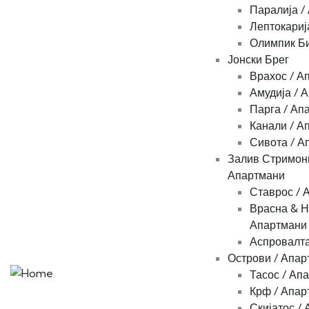
Паралија /
Лептокариј
Олимпик Би
Јонски Брег
Врахос / А
Амудија / 
Парга / Ап
Канали / А
Сивота / А
Залив Стримони
Апартмани
Ставрос / 
Врасна & Н
Апартмани
Аспровалта
Острови / Апар
Тасос / Ап
Крф / Апар
Скијатос /