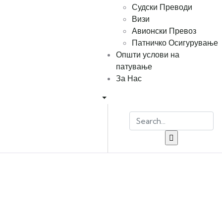
Судски Преводи
Визи
Авионски Превоз
Патничко Осигурување
Општи услови на
патување
За Нас
Explore The Worlds
People Don’t Take, Trips Take People