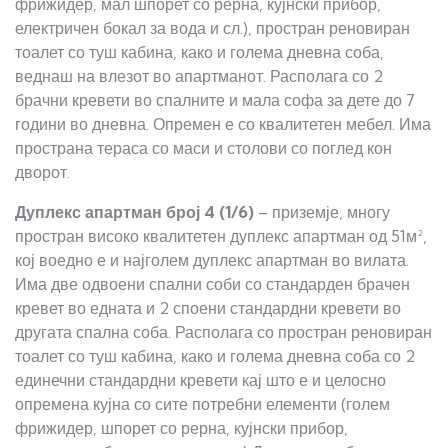
фрижидер, мал шпорет со рерна, кујнски прибор,
електричен бокал за вода и сл.), простран реновиран
тоалет со туш кабина, како и голема дневна соба,
веднаш на влезот во апартманот. Располага со 2
брачни кревети во спалните и мала софа за дете до 7
години во дневна. Опремен е со квалитетен мебел. Има
пространа тераса со маси и столови со поглед кон
дворот.
Дуплекс а
партман
број
4
(1/
6
)
– приземје, многу
простран високо квалитетен дуплекс апартман од 51м²,
кој воедно е и најголем дуплекс апартман во вилата.
Има две одвоени спални соби со стандарден брачен
кревет во едната и 2 споени стандардни кревети во
другата спална соба. Располага со простран реновиран
тоалет со туш кабина, како и голема дневна соба со 2
единечни стандардни кревети кај што е и целосно
опремена кујна со сите потребни елементи (голем
фрижидер, шпорет со рерна, кујнски прибор,