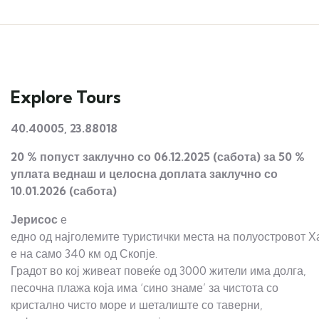
Explore Tours
40.40005, 23.88018
20 % попуст
заклучно со 0
6
.12.202
5
(сабота) за 50 %
уплата
веднаш и целосна доплата заклучно со
10
.01.202
6
(сабота)
Јерисос
е
едно од најголемите туристички места на полуостровот Х
е на само 340 км од Скопје.
Градот во кој живеат повеќе од 3000 жители има долга,
песочна плажа која има ‘сино знаме’ за чистота со
кристално чисто море и шеталиште со таверни,