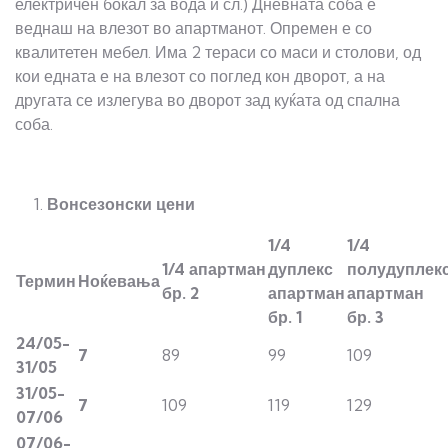
електричен бокал за вода и сл.) Дневната соба е
веднаш на влезот во апартманот. Опремен е со
квалитетен мебел. Има 2 тераси со маси и столови, од
кои едната е на влезот со поглед кон дворот, а на
другата се излегува во дворот зад куќата од спална
соба.
Вонсезонски цени
1/4
1/
4
1/
4
апартман
дуплекс
полудуплек
Термин
Ноќевања
бр. 2
апартман
апартман
бр. 1
бр. 3
24/05-
7
89
99
109
3
1
/05
3
1
/05-
7
109
119
129
07/06
07/06-