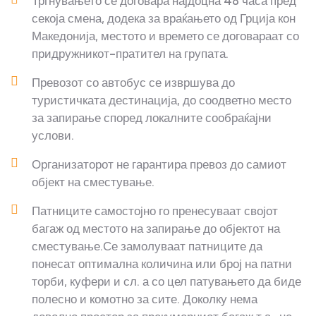
Тргнувањето се договара најдоцна 48 часа пред
секоја смена, додека за враќањето од Грција кон
Македонија, местото и времето се договараат со
придружникот-пратител на групата.
Превозот со автобус се извршува до
туристичката дестинација, до соодветно место
за запирање според локалните сообраќајни
услови.
Организаторот не гарантира превоз до самиот
објект на сместување.
Патниците самостојно го пренесуваат својот
багаж од местото на запирање до објектот на
сместување.Се замолуваат патниците да
понесат оптимална количина или број на патни
торби, куфери и сл. а со цел патувањето да биде
полесно и комотно за сите. Доколку нема