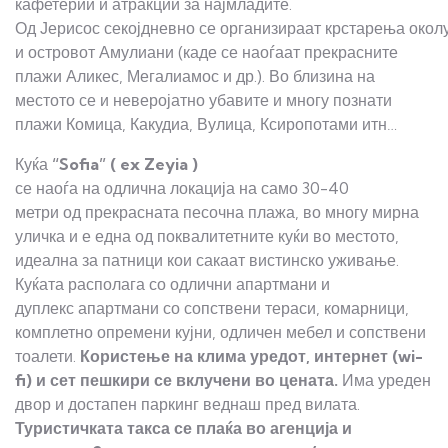
кафетерии и атракции за најмладите.
Од Јерисос секојдневно се организираат крстарења окол
и островот Амулиани (каде се наоѓаат прекрасните
плажи Аликес, Мегалиамос и др.). Во близина на
местото се и неверојатно убавите и многу познати
плажи Комица, Какудиа, Вулица, Ксиропотами итн…
Куќа
“Sofia”
(
ex Zeyia )
се наоѓа на одлична локација на само 30-40
метри од прекрасната песочна плажа, во многу мирна
уличка и е една од поквалитетните куќи во местото,
идеална за патници кои сакаат вистинско уживање.
Куќата располага со одлични апартмани и
дуплекс апартмани со сопствени тераси, комарници,
комплетно опремени кујни, одличен мебел и сопствени
тоалети.
Користење
на
клима
уредот,
интернет (wi-
fi)
и сет пешкири
се
вклучени
во
цената.
Има уреден
двор и достапен паркинг веднаш пред вилата.
Туристичката такса се плаќа
во агенција и