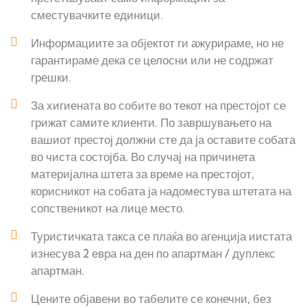
сместувачките единици.
Информациите за објектот ги ажурираме, но не
гарантираме дека се целосни или не содржат
грешки.
За хигиената во собите во текот на престојот се
грижат самите клиенти. По завршувањето на
вашиот престој должни сте да ја оставите собата
во чиста состојба. Во случај на причинета
материјална штета за време на престојот,
корисникот на собата ја надоместува штетата на
сопственикот на лице место.
Туристичката такса се плаќа во агенција иистата
изнесува 2 евра на ден по апартман / дуплекс
апартман.
Цените објавени во табелите се конечни, без