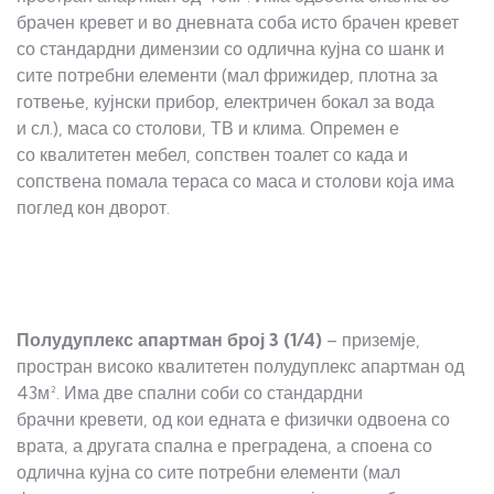
брачен кревет и во дневната соба исто брачен кревет
со стандардни димензии со одлична кујна со шанк и
сите потребни елементи (мал фрижидер, плотна за
готвење, кујнски прибор, електричен бокал за вода
и сл.), маса со столови, ТВ и клима. Опремен е
со квалитетен мебел, сопствен тоалет со када и
сопствена помала тераса со маса и столови која има
поглед кон дворот.
Полудуплекс а
партман
број 3 (1/4)
– приземје,
простран високо квалитетен полудуплекс апартман од
43м². Има две спални соби со стандардни
брачни кревети, од кои едната е физички одвоена со
врата, а другата спална е преградена, а споена со
одлична кујна со сите потребни елементи (мал