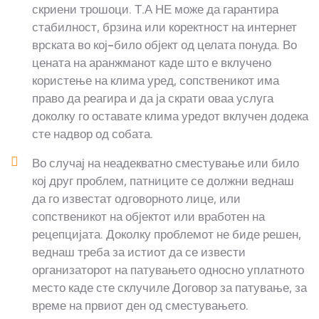
скриени трошоци. Т.А НЕ може да гарантира
стабилност, брзина или коректност на интернет
врската во кој-било објект од целата понуда. Во
цената на аранжманот каде што е вклучено
користење на клима уред, сопственикот има
право да реагира и да ја скрати оваа услуга
доколку го оставате клима уредот вклучен додека
сте надвор од собата.
Во случај на неадекватно сместување или било
кој друг проблем, патниците се должни веднаш
да го известат одговорното лице, или
сопственикот на објектот или вработен на
рецепцијата. Доколку проблемот не биде решен,
веднаш треба за истиот да се извести
организаторот на патувањето односно уплатното
место каде сте склучиле Договор за патување, за
време на првиот ден од сместувањето.