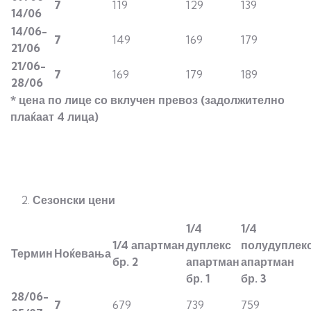
7
119
129
139
14/06
14/06-
7
149
169
179
21/06
21/06-
7
169
179
189
2
8/06
* цена по лице со вклучен превоз
(задолжително
плаќаат 4 лица)
Сезонски цени
1/4
1/
4
1/
4
апартман
дуплекс
полудуплек
Термин
Ноќевања
бр. 2
апартман
апартман
бр. 1
бр. 3
2
8/06-
7
679
739
759