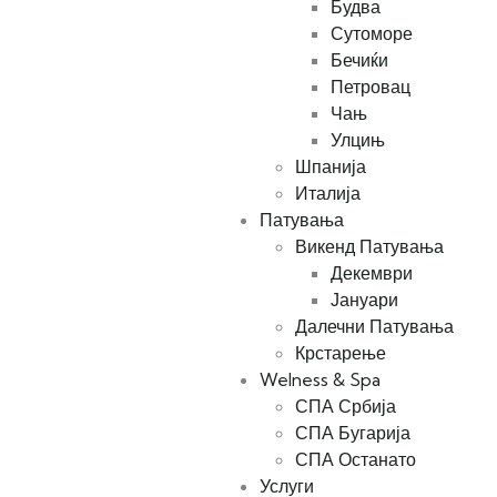
Будва
Сутоморе
Бечиќи
Петровац
Чањ
Улцињ
Шпанија
Италија
Патувања
Викенд Патувања
Декември
Јануари
Далечни Патувања
Крстарење
Welness & Spa
СПА Србија
СПА Бугарија
СПА Останато
Услуги