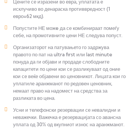
Цените се изразени во евра, уплатата е
исклучиво во денараска противвредност (1
евро=62 мкд).
Попустите НЕ можe да се комбинираат помеѓу
себе, на промотивните цени НЕ следува попуст.
Организаторот на патувањето го задржува
правото по пат на ultra first или last minute
понуда да ги објави и продаде слободните
капацитети по цени кои се разликуваат од оние
кои се веќе објавени во ценовникот. Лицата кои го
уплатиле аранжманот по редовен ценовник,
немаат право на надомест на средства за
разликата во цена.
Усни и телефонски резервации се невалидни и
неважечки. Важечка е резервацијата со авансна
уплата од 30% од вкупниот износ на аранжманот.