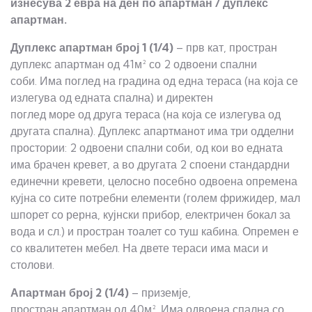
изнесува
2
евра
на
ден
по
апартман / дуплекс
апартман.
Дуплекс а
партман број 1 (1/
4
)
– прв кат, простран
дуплекс апартман од 41м² со 2 одвоени спални
соби. Има поглед на градина од една тераса (на која се
излегува од едната спална) и директен
поглед море од друга тераса (на која се излегува од
другата спална). Дуплекс апартманот има три одделни
простории: 2 одвоени спални соби, од кои во едната
има брачен кревет, а во другата 2 споени стандардни
единечни кревети, целосно посебно одвоена опремена
кујна со сите потребни елементи (голем фрижидер, мал
шпорет со рерна, кујнски прибор, електричен бокал за
вода и сл.) и простран тоалет со туш кабина. Опремен е
со квалитетен мебел. На двете тераси има маси и
столови.
Апартман
број 2 (1/
4
)
– приземје,
простран апартман од 40м². Има одвоена спална со