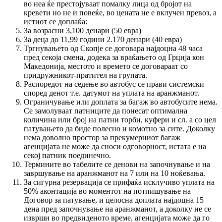
во неа ќе престојуваат помалку лица од бројот на
кревети но не и повеќе, во цената не е вклучен превоз, а
истиот се доплаќа:
За возрасни 3,100 денари (50 евра)
За деца до 11,99 години 2.170 денари (40 евра)
Тргнувањето од Скопје се договара најдоцна 48 часа
пред секоја смена, додека за враќањето од Грција кон
Македонија, местото и времето се договараат со
придружникот-пратител на групата.
Распоредот на седење во автобус се прави системски
според денот т.е. датумот на уплата на аранжманот.
Ограничување или доплата за багаж во автобусите нема.
Се замолуваат патниците да понесат оптимална
количина или број на патни торби, куфери и сл. а со цел
патувањето да биде полесно и комотно за сите. Доколку
нема доволно простор за прекумерниот багаж
агенцијата не може да сноси одговорност, истата е на
секој патник поединечно.
Термините во табелите се денови на започнување и на
завршување на аранжманот на 7 или на 10 ноќевања.
За сигурна резервација се прифаќа исклучиво уплата на
50% аконтација во моментот на потпишување на
Договор за патување, и целосна доплата најдоцна 15
дена пред започнување на аранжманот, а доколку не се
изврши во предвиденото време, агенцијата може да го