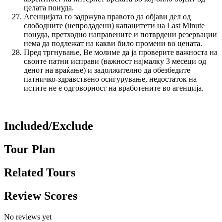
целата понуда.
Агенцијата го задржува правото да објави дел од
слободните (непродадени) капацитети на Last Minute
понуда, претходно направените и потврдени резервации
нема да подлежат на какви било промени во цената.
Пред тргнување, Ве молиме да ја проверите важноста на
своите патни исправи (важност најмалку 3 месеци од
денот на враќање) и задолжително да обезбедите
патничко-здравствено осигурување, недостаток на
истите не е одговорност на вработените во агенција.
Included/Exclude
Tour Plan
Related Tours
Review Scores
No reviews yet