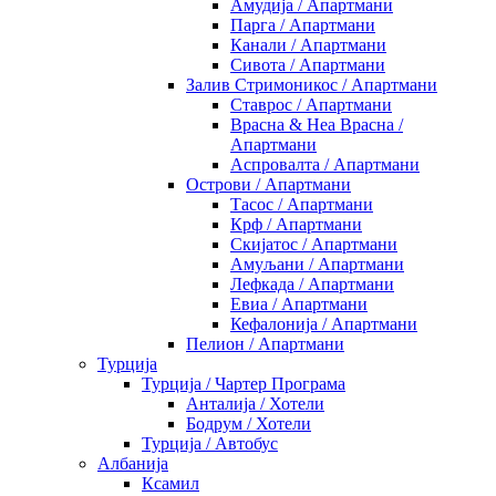
Амудија / Апартмани
Парга / Апартмани
Канали / Апартмани
Сивота / Апартмани
Залив Стримоникос / Апартмани
Ставрос / Апартмани
Врасна & Неа Врасна /
Апартмани
Аспровалта / Апартмани
Острови / Апартмани
Тасос / Апартмани
Крф / Апартмани
Скијатос / Апартмани
Амуљани / Апартмани
Лефкада / Апартмани
Евиа / Апартмани
Кефалонија / Апартмани
Пелион / Апартмани
Турција
Турција / Чартер Програма
Анталија / Хотели
Бодрум / Хотели
Турција / Автобус
Албанија
Ксамил