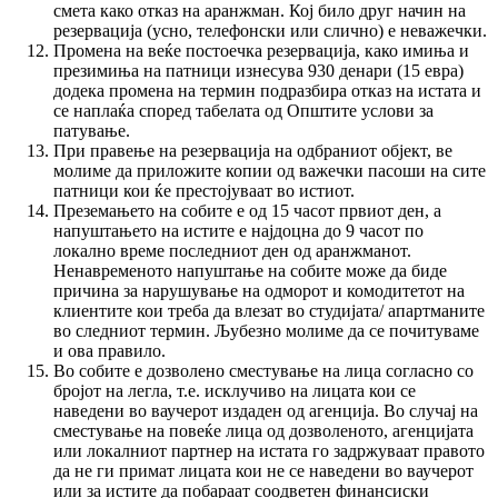
смета како отказ на аранжман. Кој било друг начин на
резервација (усно, телефонски или слично) е неважечки.
Промена на веќе постоечка резервација, како имиња и
презимиња на патници изнесува 930 денари (15 евра)
додека промена на термин подразбира отказ на истата и
се наплаќа според табелата од Општите услови за
патување.
При правење на резервација на одбраниот објект, ве
молиме да приложите копии од важечки пасоши на сите
патници кои ќе престојуваат во истиот.
Преземањето на собите е од 15 часот првиот ден, а
напуштањето на истите е најдоцна до 9 часот по
локално време последниот ден од аранжманот.
Ненавременото напуштање на собите може да биде
причина за нарушување на одморот и комодитетот на
клиентите кои треба да влезат во студијата/ апартманите
во следниот термин. Љубезно молиме да се почитуваме
и ова правило.
Во собите е дозволено сместување на лица согласно со
бројот на легла, т.е. исклучиво на лицата кои се
наведени во ваучерот издаден од агенција. Во случај на
сместување на повеќе лица од дозволеното, агенцијата
или локалниот партнер на истата го задржуваат правото
да не ги примат лицата кои не се наведени во ваучерот
или за истите да побараат соодветен финансиски