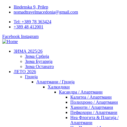
Ilindenska 9, Prilep
nomadtravelmacedonia@gmail.com
Tel: +389 78 363424
+389 48 412001
Facebook
Instagram
ЗИМА 2025/26
Зима Србија
Зима Бугарија
Зима Останато
ЛЕТО 2026
Грција
Апартмани / Грција
Халкидики
Касандра / Апартмани
Калитеа / Апартмани
Полихроно / Апартмани
Ханиоти / Апартмани
Пефкохори / Апартмани
Неа Флогита & Плагија /
Апартмани