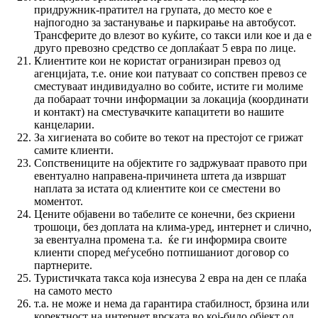
придружник-пратител на групата, до место кое е
најпогодно за застанување и паркирање на автобусот.
Трансферите до влезот во куќите, со такси или кое и да е
друго превозно средство се доплаќаат 5 евра по лице.
Клиентите кои не користат огранизиран превоз од
агенцијата, т.е. оние кои патуваат со сопствен превоз се
сместуваат индивидуално во собите, истите ги молиме
да побараат точни информации за локација (координати
и контакт) на сместувачките капацитети во нашите
канцеларии.
За хигиената во собите во текот на престојот се грижат
самите клиенти.
Сопствениците на објектите го задржуваат правото при
евентуално направена-причинета штета да извршат
наплата за истата од клиентите кои се сместени во
моментот.
Цените објавени во табелите се конечни, без скриени
трошоци, без доплата на клима-уред, интернет и слично,
за евентуална промена т.а. ќе ги информира своите
клиенти според меѓусебно потпишаниот договор со
партнерите.
Туристичката такса која изнесува 2 евра на ден се плаќа
на самото место
т.а. не може и нема да гарантира стабилност, брзина или
коректност на интернет врската во кој-било објект од