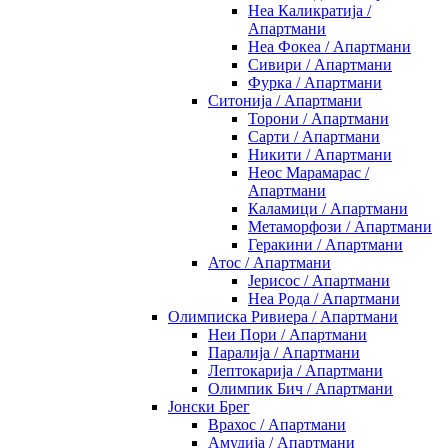
Неа Каликратија /
Апартмани
Неа Фокеа / Апартмани
Сивири / Апартмани
Фурка / Апартмани
Ситонија / Апартмани
Торони / Апартмани
Сарти / Апартмани
Никити / Апартмани
Неос Марамарас /
Апартмани
Каламици / Апартмани
Метаморфози / Апартмани
Геракини / Апартмани
Атос / Апартмани
Јерисос / Апартмани
Неа Рода / Апартмани
Олимписка Ривиера / Апартмани
Неи Пори / Апартмани
Паралија / Апартмани
Лептокарија / Апартмани
Олимпик Бич / Апартмани
Јонски Брег
Врахос / Апартмани
Амудија / Апартмани