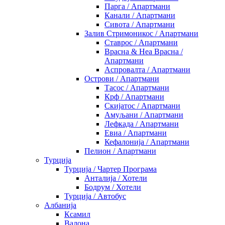
Парга / Апартмани
Канали / Апартмани
Сивота / Апартмани
Залив Стримоникос / Апартмани
Ставрос / Апартмани
Врасна & Неа Врасна /
Апартмани
Аспровалта / Апартмани
Острови / Апартмани
Тасос / Апартмани
Крф / Апартмани
Скијатос / Апартмани
Амуљани / Апартмани
Лефкада / Апартмани
Евиа / Апартмани
Кефалонија / Апартмани
Пелион / Апартмани
Турција
Турција / Чартер Програма
Анталија / Хотели
Бодрум / Хотели
Турција / Автобус
Албанија
Ксамил
Валона