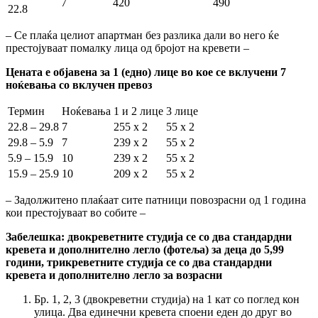
7
420
490
22.8
– Се плаќа целиот апартман без разлика дали во него ќе
престојуваат помалку лица од бројот на кревети –
Цената е објавена за 1 (едно) лице во кое се вклучени 7
ноќевања со вклучен превоз
Термин
Ноќевања
1 и 2 лице
3 лице
22.8 – 29.8
7
255 x 2
55 x 2
29.8 – 5.9
7
239 x 2
55 x 2
5.9 – 15.9
10
239 x 2
55 x 2
15.9 – 25.9
10
209 x 2
55 x 2
– Задолжитено плаќаат сите патници повозрасни од 1 година
кои престојуваат во собите –
Забелешка: двокреветните студија се со два стандардни
кревета и дополнително легло (фотеља) за деца до 5,99
години, трикреветните студија се со два стандардни
кревета и дополнително легло за возрасни
Бр. 1, 2, 3 (двокреветни студија) на 1 кат со поглед кон
улица. Два единечни кревета споени еден до друг во