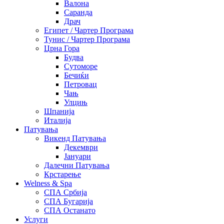
Валона
Саранда
Драч
Египет / Чартер Програма
Тунис / Чартер Програма
Црна Гора
Будва
Сутоморе
Бечиќи
Петровац
Чањ
Улцињ
Шпанија
Италија
Патувања
Викенд Патувања
Декември
Јануари
Далечни Патувања
Крстарење
Welness & Spa
СПА Србија
СПА Бугарија
СПА Останато
Услуги