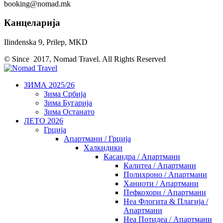
booking@nomad.mk
Канцеларија
Ilindenska 9, Prilep, MKD
© Since 2017, Nomad Travel. All Rights Reserved
ЗИМА 2025/26
Зима Србија
Зима Бугарија
Зима Останато
ЛЕТО 2026
Грција
Апартмани / Грција
Халкидики
Касандра / Апартмани
Калитеа / Апартмани
Полихроно / Апартмани
Ханиоти / Апартмани
Пефкохори / Апартмани
Неа Флогита & Плагија /
Апартмани
Неа Потидеа / Апартмани