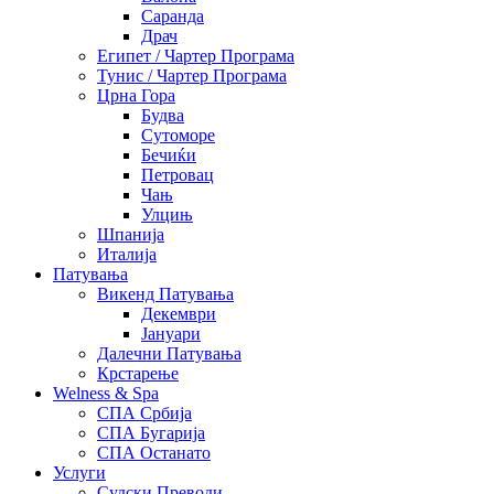
Саранда
Драч
Египет / Чартер Програма
Тунис / Чартер Програма
Црна Гора
Будва
Сутоморе
Бечиќи
Петровац
Чањ
Улцињ
Шпанија
Италија
Патувања
Викенд Патувања
Декември
Јануари
Далечни Патувања
Крстарење
Welness & Spa
СПА Србија
СПА Бугарија
СПА Останато
Услуги
Судски Преводи