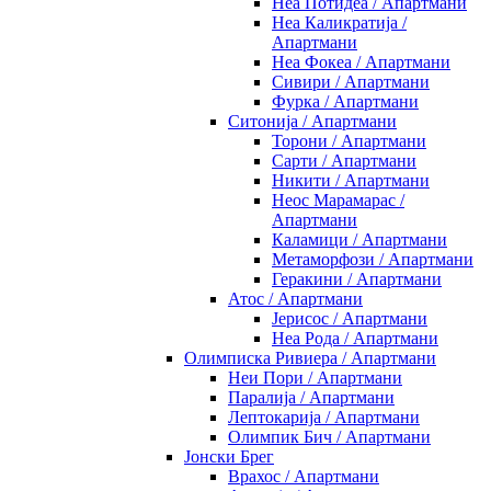
Неа Потидеа / Апартмани
Неа Каликратија /
Апартмани
Неа Фокеа / Апартмани
Сивири / Апартмани
Фурка / Апартмани
Ситонија / Апартмани
Торони / Апартмани
Сарти / Апартмани
Никити / Апартмани
Неос Марамарас /
Апартмани
Каламици / Апартмани
Метаморфози / Апартмани
Геракини / Апартмани
Атос / Апартмани
Јерисос / Апартмани
Неа Рода / Апартмани
Олимписка Ривиера / Апартмани
Неи Пори / Апартмани
Паралија / Апартмани
Лептокарија / Апартмани
Олимпик Бич / Апартмани
Јонски Брег
Врахос / Апартмани