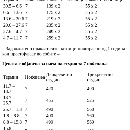
30.5 – 6.6
7
139 x 2
55 x 2
6.6 – 13.6
7
175 x 2
55 x 2
13.6 – 20.6
7
219 x 2
55 x 2
20.6 – 27.6
7
235 x 2
55 x 2
27.6 – 4.7
7
249 x 2
55 x 2
4.7 – 11.7
7
259 x 2
55 x 2
– Задолжитено плаќаат сите патници повозрасни од 1 година
кои престојуваат во собите –
Цената е објавена за наем на студио за 7 ноќевања
Двокреветно
Трикреветно
Термин
Ноќевања
студио
студио
11.7 –
7
420
490
18.7
18.7 –
7
455
525
25.7
25.7 – 1.8
7
490
560
1.8 – 8.8
7
490
560
8.8 – 15.8
7
490
560
15.8 –