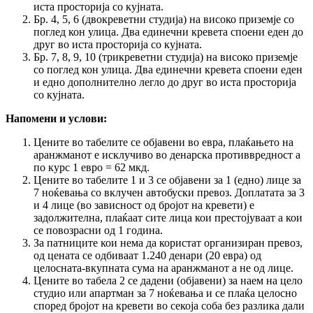
иста просторија со кујната.
Бр. 4, 5, 6 (двокреветни студија) на високо приземје со
поглед кон улица. Два единечни кревета споени еден до
друг во иста просторија со кујната.
Бр. 7, 8, 9, 10 (трикреветни студија) на високо приземје
со поглед кон улица. Два единечни кревета споени еден
и едно дополнително легло до друг во иста просторија
со кујната.
Напомени и услови:
Цените во табелите се објавени во евра, плаќањето на
аранжманот е исклучиво во денарска противвредност а
по курс 1 евро = 62 мкд.
Цените во табелите 1 и 3 се објавени за 1 (едно) лице за
7 ноќевања со вклучен автобуски превоз. Доплатата за 3
и 4 лице (во зависност од бројот на кревети) е
задолжителна, плаќаат сите лица кои престојуваат а кои
се повозрасни од 1 година.
За патниците кои нема да користат организиран превоз,
од цената се одбиваат 1.240 денари (20 евра) од
целосната-вкупната сума на аранжманот а не од лице.
Цените во табела 2 се дадени (објавени) за наем на цело
студио или апартман за 7 ноќевања и се плаќа целосно
според бројот на кревети во секоја соба без разлика дали