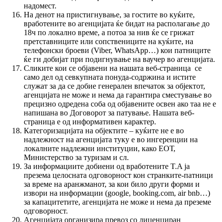
надомест.
На денот на пристигнување, за гостите во куќите,
вработените во агенцијата ќе бидат на располагање до
18ч по локално време, а потоа за нив ќе се грижат
претставниците или сопствениците на куќите, на
телефонски броеви (Viber, WhatsApp…) кои патниците
ќе ги добијат при подигнување на ваучер во агенцијата.
Сликите кои се објавени на нашата веб-страница се
само дел од севкупната понуда-содржина и истите
служат за да се добие генерален впечаток за објектот,
агенцијата не може и нема да гарантира сместување во
прецизно одредена соба од објавените освен ако таа не е
напишана во Договорот за патување. Нашата веб-
страница е од информативен карактер.
Категоризацијата на објектите – куќите не е во
надлежност на агенцијата туку е во ингеренции на
локалните надлежни институции, како ЕОТ,
Министерство за туризам и сл.
За информациите добиени од вработените T.A ја
презема целосната одговорност кон странките-патници
за време на аранжманот, за кои било други форми и
извори на информации (google, booking.com, air bnb…)
за капацитетите, агенцијата не може и нема да преземе
одговорност.
Агенцијата организира превоз со лиценциран