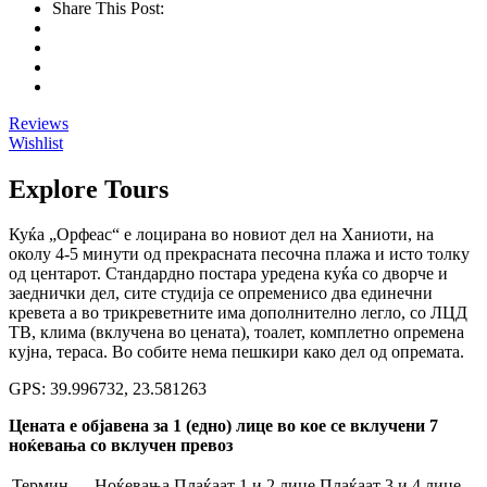
Share This Post:
Reviews
Wishlist
Explore Tours
Куќа „Орфеас“ е лоцирана во новиот дел на Ханиоти, на
околу 4-5 минути од прекрасната песочна плажа и исто толку
од центарот. Стандардно постара уредена куќа со дворче и
заеднички дел, сите студија се опременисо два единечни
кревета а во трикреветните има дополнително легло, со ЛЦД
ТВ, клима (вклучена во цената), тоалет, комплетно опремена
кујна, тераса. Во собите нема пешкири како дел од опремата.
GPS: 39.996732, 23.581263
Цената е објавена за 1 (едно) лице во кое се вклучени 7
ноќевања со вклучен превоз
Термин
Ноќевања
Плаќаат 1 и 2 лице
Плаќаат 3 и 4 лице