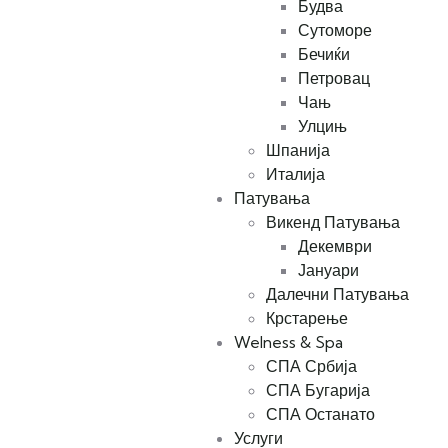
Будва
Сутоморе
Бечиќи
Петровац
Чањ
Улцињ
Шпанија
Италија
Патувања
Викенд Патувања
Декември
Јануари
Далечни Патувања
Крстарење
Welness & Spa
СПА Србија
СПА Бугарија
СПА Останато
Услуги