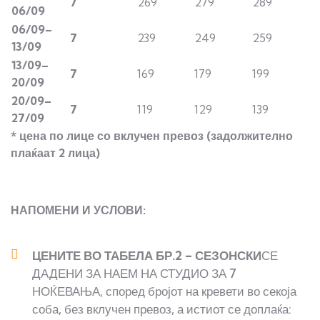
7
269
279
289
0
6
/09
0
6
/09
–
7
239
249
259
1
3
/09
1
3
/09
–
7
169
179
199
2
0
/09
2
0
/09
–
7
119
129
139
2
7
/09
* цена по лице со вклучен превоз
(задолжително
плаќаат 2 лица)
НАПОМЕНИ И УСЛОВИ:
ЦЕНИТЕ ВО ТАБЕЛА БР.2 – СЕЗОНСКИ
СЕ
ДАДЕНИ ЗА НАЕМ НА СТУДИО ЗА 7
НОЌЕВАЊА, според бројот на кревети во секоја
соба, без вклучен превоз, а истиот се доплаќа: