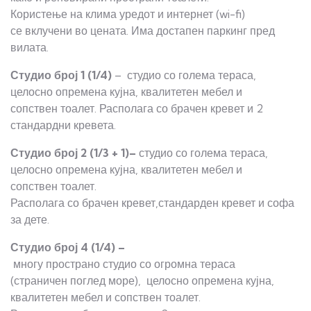
Користење на клима уредот и интернет (wi-fi)
се вклучени во цената. Има достапен паркинг пред
вилата.
Студио
број 1 (1/4)
– студио со голема тераса,
целосно опремена кујна, квалитетен мебел и
сопствен тоалет. Располага со брачен кревет и 2
стандардни кревета.
Студио
број 2 (1/3 + 1)–
студио со голема тераса,
целосно опремена кујна, квалитетен мебел и
сопствен тоалет.
Располага со брачен кревет,стандарден кревет и софа
за дете.
Студио
број 4 (1/4) –
многу пространо студио со огромна тераса
(страничен поглед море), целосно опремена кујна,
квалитетен мебел и сопствен тоалет.