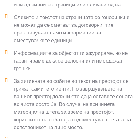
или од нивните страници или сликани од нас.
Сликите и текстот на страницата се генерички и
не можат да се сметаат за договорни, тие
претставуваат само информации за
сместувачките единици.
Информациите за објектот ги ажурираме, но не
гарантираме дека се целосни или не содржат
грешки.
За хигиената во собите во текот на престојот се
грижат самите клиенти. По завршувањето на
вашиот престој должни сте да ја оставите собата
во чиста состојба. Во случај на причинета
материјална штета за време на престојот,
корисникот на собата ја надоместува штетата на
сопственикот на лице место.