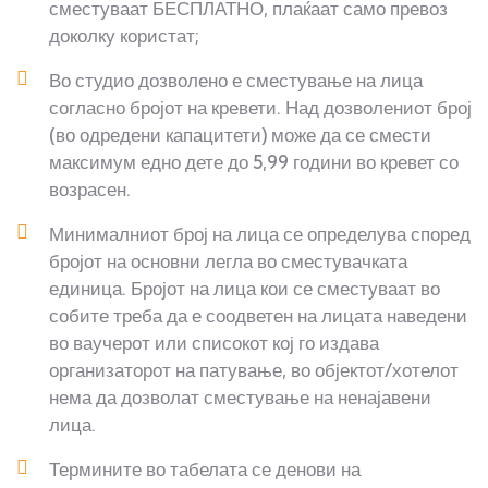
сместуваат БЕСПЛАТНО, плаќаат само превоз
доколку користат;
Во студио дозволено е сместување на лица
согласно бројот на кревети. Над дозволениот број
(во одредени капацитети) може да се смести
максимум едно дете до 5,99 години во кревет со
возрасен.
Минималниот број на лица се определува според
бројот на основни легла во сместувачката
единица. Бројот на лица кои се сместуваат во
собите треба да е соодветен на лицата наведени
во ваучерот или списокот кој го издава
организаторот на патување, во објектот/хотелот
нема да дозволат сместување на ненајавени
лица.
Термините во табелата се денови на