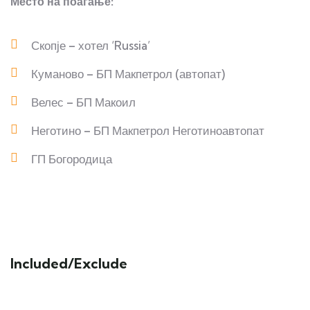
Место на поаѓање:
Скопје – хотел ‘Russia’
Куманово – БП Макпетрол (автопат)
Велес – БП Макоил
Неготино – БП Макпетрол Неготиноавтопат
ГП Богородица
Included/Exclude