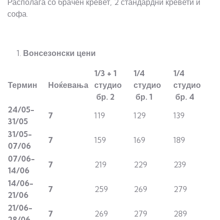
Располага со брачен кревет, 2 стандардни кревети и
софа.
Вонсезонски цени
1/3 + 1
1/4
1/4
Термин
Ноќевања
студио
студио
студио
бр.
2
бр. 1
бр. 4
24/05-
7
119
129
139
3
1
/05
3
1
/05-
7
159
169
189
07/06
07/06-
7
219
229
239
14/06
14/06-
7
259
269
279
21/06
21/06-
7
269
279
289
2
8/06