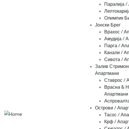
Паралија /
Лептокариј
Олимпик Би
Јонски Брег
Врахос / А
Амудија / 
Парга / Ап
Канали / А
Сивота / А
Залив Стримони
Апартмани
Ставрос / 
Врасна & Н
Апартмани
Аспровалта
Острови / Апар
Тасос / Ап
Крф / Апар
Скијатос /