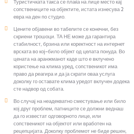
Туристичката такса се плаќа на лице место кај
сопствениците на објектите, истата изнесува 2
евра на ден по студио.
Цените објавени во табелите се конечни, без
скриени трошоци. ТА НЕ може да гарантира
стабилност, брзина или коректност на интернет
врската во кој-било објект од целата понуда. Во
цената на аранжманот каде што е вклучено
користење на клима уред, сопственикот има
право да реагира и да ја скрати оваа услуга
доколку го оставате клима уредот вклучен додека
сте надвор од собата.
Во случај на неадекватно сместување или било
кој друг проблем, патниците се должни веднаш
да го известат одговорното лице, или
сопственикот на објектот или вработен на
рецепцијата. Доколку проблемот не биде решен,