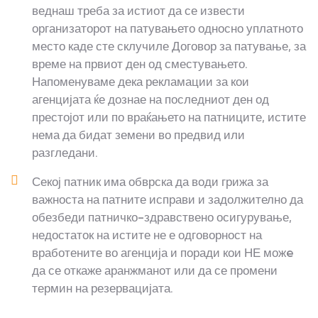
веднаш треба за истиот да се извести
организаторот на патувањето односно уплатното
место каде сте склучиле Договор за патување, за
време на првиот ден од сместувањето.
Напоменуваме дека рекламации за кои
агенцијата ќе дознае на последниот ден од
престојот или по враќањето на патниците, истите
нема да бидат земени во предвид или
разгледани.
Секој патник има обврска да води грижа за
важноста на патните исправи и задолжително да
обезбеди патничко-здравствено осигурување,
недостаток на истите не е одговорност на
вработените во агенција и поради кои НЕ можe
да се откаже аранжманот или да се промени
термин на резервацијата.