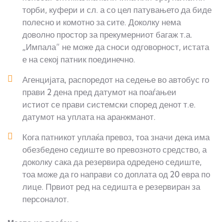
торби, куфери и сл. а со цел патувањето да биде
полесно и комотно за сите. Доколку нема
доволно простор за прекумерниот багаж т.а.
„Импала“ не може да сноси одговорност, истата
е на секој патник поединечно.
Агенцијата, распоредот на седење во автобус го
прави 2 дена пред датумот на поаѓањеи
истиот се прави системски според денот т.е.
датумот на уплата на аранжманот.
Кога патникот уплаќа превоз, тоа значи дека има
обезбедено седиште во превозното средство, а
доколку сака да резервира одредено седиште,
тоа може да го направи со доплата од 20 евра по
лице. Првиот ред на седишта е резервиран за
персоналот.