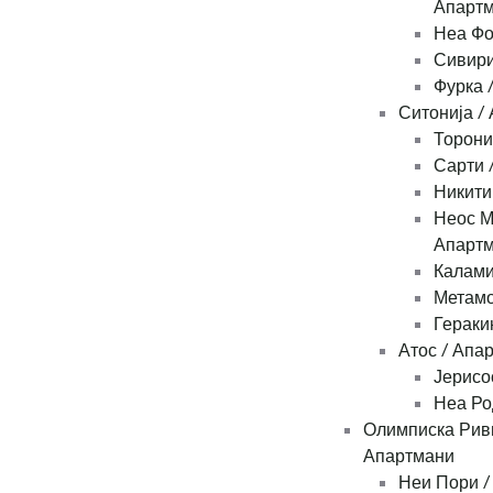
Апарт
Неа Фо
Сивири
Фурка 
Ситонија /
Торони
Сарти 
Никити
Неос М
Апарт
Калами
Метамо
Гераки
Атос / Апа
Јерисо
Неа Ро
Олимписка Рив
Апартмани
Неи Пори /