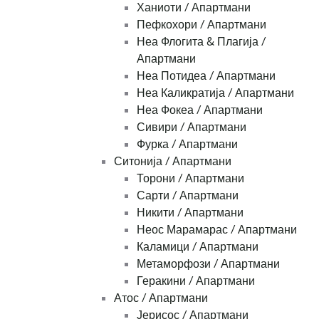
Ханиоти / Апартмани
Пефкохори / Апартмани
Неа Флогита & Плагија /
Апартмани
Неа Потидеа / Апартмани
Неа Каликратија / Апартмани
Неа Фокеа / Апартмани
Сивири / Апартмани
Фурка / Апартмани
Ситонија / Апартмани
Торони / Апартмани
Сарти / Апартмани
Никити / Апартмани
Неос Марамарас / Апартмани
Каламици / Апартмани
Метаморфози / Апартмани
Геракини / Апартмани
Атос / Апартмани
Јерисос / Апартмани