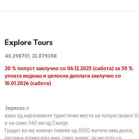
Explore Tours
40.398701, 23.879398
20 % попуст
заклучно со 0
6
.12.202
5
(сабота) за 50 %
уплата
веднаш и целосна доплата заклучно со
10
.01.202
6
(сабота)
Јерисос
е
едно од најголемите туристички места на полуостровот Х
е на само 340 км од Скопје.
Градот во кој живеат повеќе од 3000 жители има долга,
песочна плажа која има ‘сино знаме’ за чистота со