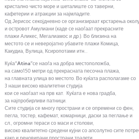
кристално чисто море и шеталиште со таверни,
кафетерии и атракции за најмладите.
Од Јерисос секојдневно се организираат крстарења окол
и островот Амулиани (каде се наоѓаат прекрасните
плажи Аликес, Мегалиамос и др.). Во близина на
местото се и неверојатно убавите плажи Комица,
Какудиа, Вулица, Ксиропотами итн…
Куќа
“Atina”
се наоѓа на добра местоположба,
на само150 метри од прекрасната песочна плажа,
на главната улица во местото. Во куќата располагаме со
3 наши високо квалитетни студија
кои се наоѓаат на прв кат. Куќата е нова градба,
за најпробирливи патници.
Сите студија се многу пространи и се опремени со фен,
пегла, тостер, кафемат, комарници, даски за пеглање и
сл., огромни тераси со маси и столови,
високо квалитетно средени кујни со апсолутно сите потре
како и реновирани пространи тоалети.