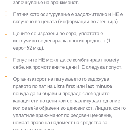
започнување на аранжманот.
Патничкото осигурување е задолжително и НЕ е
вклучено во цената (информации во агенција).
Цените се изразени во евра, уплатата е
исклучиво во денараска противвредност (1
евро=62 мкд).
Попустите НЕ можe да се комбинираат помеѓу
себе, на промотивните цени НЕ следува попуст.
Организаторот на патувањето го задржува
правото по пат на ultra first или last minute
понуда да ги објави и продаде слободните
капацитети по цени кои се разликуваат од оние
кои се веќе објавени во ценовникот. Лицата кои го
уплатиле аранжманот по редовен ценовник,
немаат право на надомест на средства за
разликата во цена.