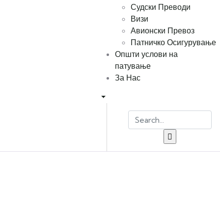
Судски Преводи
Визи
Авионски Превоз
Патничко Осигурување
Општи услови на
патување
За Нас
Explore The Worlds
People Don’t Take, Trips Take People