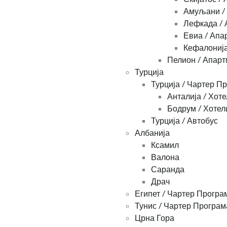
Амуљани /
Лефкада / 
Евиа / Апа
Кефалонија
Пелион / Апар
Турција
Турција / Чартер П
Анталија / Хоте
Бодрум / Хотел
Турција / Автобус
Албанија
Ксамил
Валона
Саранда
Драч
Египет / Чартер Програ
Тунис / Чартер Програм
Црна Гора