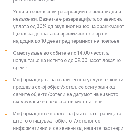
Усни и телефонски резервации се невалидни и
неважечки. Важечка е резервацијата со авансна
уплата од 30% од вкупниот износ на аранжманот.
Целосна доплата на аранжманот се врши
најдоцна до 10 дена пред терминот на поаѓање.
Сместување во собите е по 14.00 часот, а
напуштање на истите е до 09.00 часот локално
време.
Информацијата за квалитетот и услугите, кои ги
предлага секој објект/хотел, се осигурани од
самите објекти/хотели на датумот на нивното
вклучување во резервацискиот систем.
Информациите и фотографиите на страницата
што го опишуваат објектот/хотелот се
информативни и се земени од нашите партнери