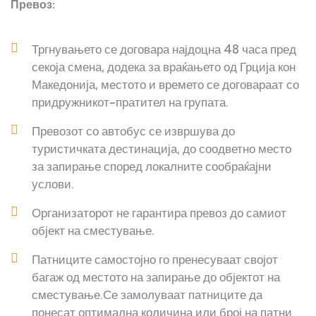
Превоз:
Тргнувањето се договара најдоцна 48 часа пред
секоја смена, додека за враќањето од Грција кон
Македонија, местото и времето се договараат со
придружникот-пратител на групата.
Превозот со автобус се извршува до
туристичката дестинација, до соодветно место
за запирање според локалните сообраќајни
услови.
Организаторот не гарантира превоз до самиот
објект на сместување.
Патниците самостојно го пренесуваат својот
багаж од местото на запирање до објектот на
сместување.Се замолуваат патниците да
понесат оптимална количина или број на патни