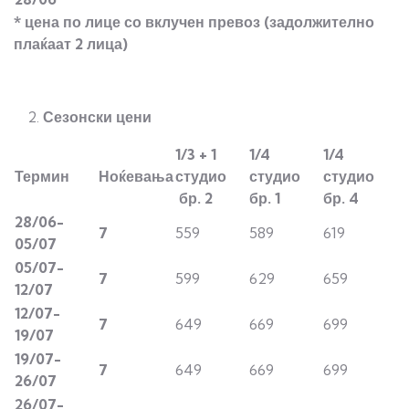
* цена по лице со вклучен превоз
(задолжително
плаќаат 2 лица)
Сезонски цени
1/3 + 1
1/4
1/4
Термин
Ноќевања
студио
студио
студио
бр.
2
бр. 1
бр. 4
2
8/06-
7
559
589
619
0
5/07
0
5/07-
7
599
629
659
1
2/07
1
2/07-
7
649
669
699
19/07
19/07-
7
649
669
699
2
6/07
2
6/07-