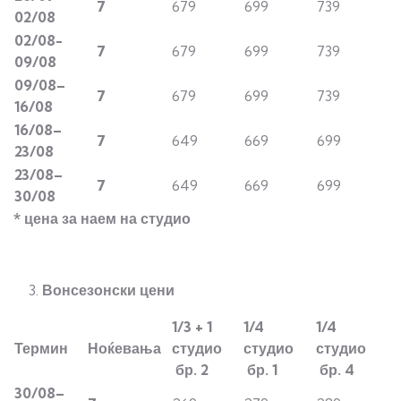
7
679
699
739
0
2/0
8
0
2/0
8
-
7
679
699
739
09/0
8
09/0
8
–
7
679
699
739
1
6/0
8
1
6/0
8
–
7
649
669
699
2
3/0
8
2
3/0
8
–
7
649
669
699
3
0
/08
* цена за наем на студио
Вонсезонски цени
1/3 + 1
1/4
1/4
Термин
Ноќевања
студио
студио
студио
бр.
2
бр. 1
бр. 4
3
0
/08
–