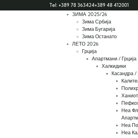
Tel: +389 78 363424
+389 48 412001
ЗИМА 2025/26
Зима Србија
Зима Бугарија
Зима Останато
ЛЕТО 2026
Грција
Апартмани / Грција
Халкидики
Касандра /
Калите
Полихр
Ханиот
Пефкох
Неа Фл
Апарт
Неа По
Неа Ка