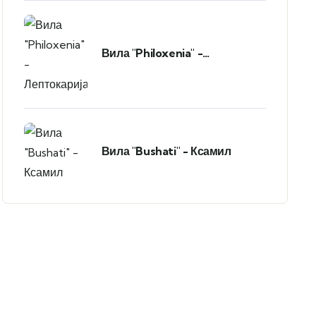
Вила "Philoxenia" -
Лептокарија
Вила "Bushati" - Ксамил