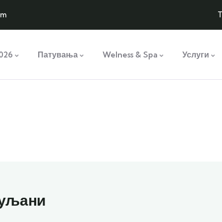
om
T
026
Патувања
Welness & Spa
Услуги
xplore The World
People Don’t Take, Trips Take People
муљани