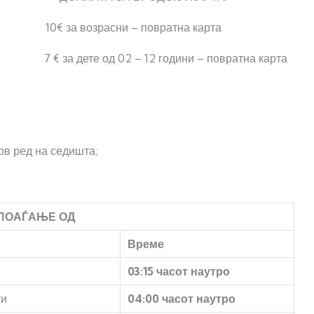
за возрасни – повратна карта
€ за дете од 02 – 12 години – повратна карта
рв ред на седишта;
 ПОАЃАЊЕ ОД
Време
0
3:
15
часот наутро
ки
0
4:
00
часот наутро