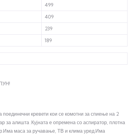
499
409
239
189
ПУН!
а поединечни кревети кои се комотни за спиење на 2
ар за алишта .Кујната е опремена со аспиратор, плотна
ар.Има маса за ручавање, ТВ и клима уред.Има