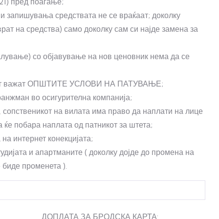
21) пред поаѓање;
ни запишувања средствата не се враќаат; доколку
врат на средства) само доколку сам си најде замена за
алување) со објавување на нов ценовник нема да се
тникот важат ОПШТИТЕ УСЛОВИ НА ПАТУВАЊЕ;
ранжман во осигурителна компанија;
 сопственикот на вилата има право да наплати на лице
 ќе побара наплата од патникот за штета;
 на интернет конекцијата;
удијата и апартманите ( доколку дојде до промена на
е биде променета ).
ТА ЗА БРОДСКА КАРТА: