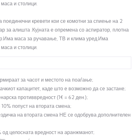
 маса и столици.
а поединечни кревети кои се комотни за спиење на 2
ар за алишта .Кујната е опремена со аспиратор, плотна
ар.Има маса за ручавање, ТВ и клима уред.Има
 маса и столици.
мираат за часот и местото на поаѓање;
ачкиот капацитет, каде што е возможно да се застане;
нарска противвредност (1€ = 62 ден.);
10% попуст на втората смена;
звездичка на втората смена НЕ се одобрува дополнителен
% од целосната вредност на аранжманот;