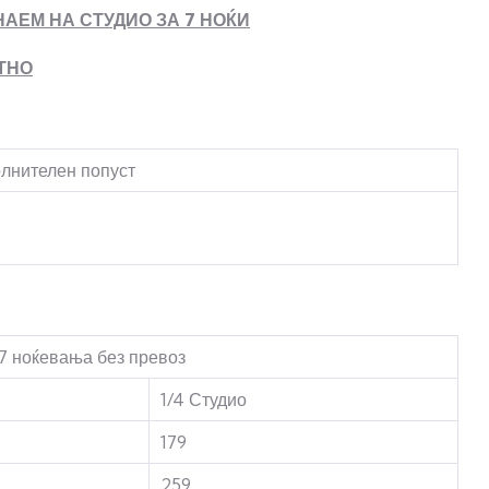
АЕМ НА СТУДИО ЗА 7 НОЌИ
ТНО
олнителен попуст
 7 ноќевања без превоз
1/4 Студио
179
259