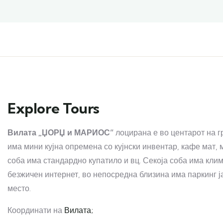
Explore Tours
Вилата „ЏОРЏ и МАРИОС“
лоцирана е во центарот на 
има мини кујна опремена со кујнски инвентар, кафе мат, 
соба има стандардно купатило и вц. Секоја соба има клим
безжичен интернет, во непосредна близина има паркинг ј
место.
Координати на
Вилата;