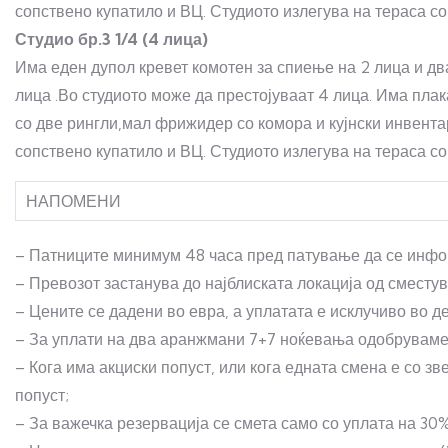
сопствено купатило и ВЦ. Студиото излегува на тераса со
Студио бр.3 1/4 (4 лица)
Има еден дупол кревет комотен за спиење на 2 лица и дв
лица .Во студиото може да престојуваат 4 лица. Има плак
со две рингли,мал фрижидер со комора и кујнски инвент
сопствено купатило и ВЦ. Студиото излегува на тераса со
НАПОМЕНИ
– Патниците минимум 48 часа пред патување да се инфор
– Превозот застанува до најблиската локација од сместув
– Цените се дадени во евра, а уплатата е исклучиво во де
– За уплати на два аранжмани 7+7 ноќевања одобруваме 
– Кога има акциски попуст, или кога едната смена е со 
попуст;
– За важечка резервација се смета само со уплата на 30