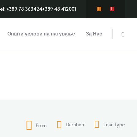
el: +389 78 363424
+389 48 412001
Општи услови на патување
За Нас
s
Tour Type
Duration
From