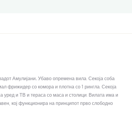
градот Амулијани
.
Убаво опремена вила. Секоја соба
мал фрижидер со комора и плотна со 1 рингла. Секоја
а уред и ТВ и тераса со маса и столици. Вилата има и
авен, кој функционира на принципот прво слободно