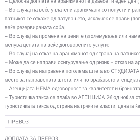
– Целосна доплата на аранжманот е дваесет и еден ден (
– Во случај на веќе уплатени аранжмани со попусти и ра
патникот се откаже од патувањето, исклучок се прави (по
веќе резервираната соба;
– Во случај на промена на цените (зголемување или нам
менува цената на веќе договорените услуги;
– Во случај на отказ на аранжманот од страна на па
– Може да се направи осигурување од ризик – отказ на а
– Во случај на направена поголема штета во СТУДИЈАТА,
место за направената штета, или по враќањето агенцијата
– Агенцијата НЕМА одговорност за квалитетот и брзината
– Туристичка такса се плаќа во АГЕНЦИЈА 2€ од ноќ за ст
туристичката такса од страна на грчките власти, цената ќ
ПРЕВОЗ
ДОПЛАТА ЗА ПРЕВОЗ : ДОПЛА