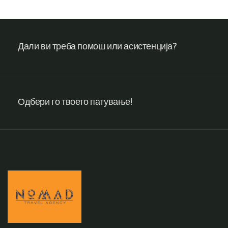
Дали ви треба помош или асистенција?
Одбери го твоето патување!