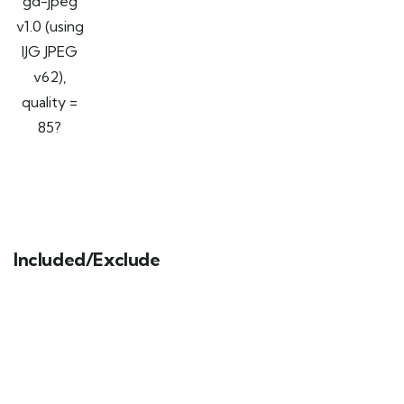
gd-jpeg
v1.0 (using
IJG JPEG
v62),
quality =
85?
Included/Exclude