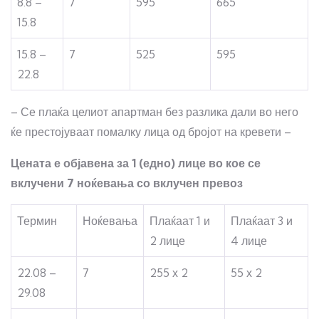
8.8 –
7
595
665
15.8
15.8 –
7
525
595
22.8
– Се плаќа целиот апартман без разлика дали во него
ќе престојуваат помалку лица од бројот на кревети –
Цената е објавена за 1 (едно) лице во кое се
вклучени 7 ноќевања со вклучен превоз
Термин
Ноќевања
Плаќаат 1 и
Плаќаат 3 и
2 лице
4 лице
22.08 –
7
255 х 2
55 х 2
29.08