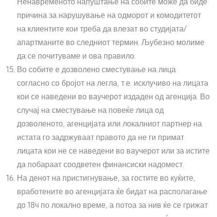
Ненавременото напуштање на собите може да биде
причина за нарушување на одморот и комодитетот
на клиентите кои треба да влезат во студијата/
апартманите во следниот термин. Љубезно молиме
да се почитуваме и ова правило.
Во собите е дозволено сместување на лица
согласно со бројот на легла, т.е. исклучиво на лицата
кои се наведени во ваучерот издаден од агенција. Во
случај на сместување на повеќе лица од
дозволеното, агенцијата или локалниот партнер на
истата го задржуваат правото да не ги примат
лицата кои не се наведени во ваучерот или за истите
да побараат соодветен финансиски надомест.
На денот на пристигнување, за гостите во куќите,
вработените во агенцијата ќе бидат на располагање
до 18ч по локално време, а потоа за нив ќе се грижат