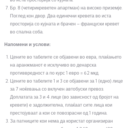
Бр. 8 (четирикреветен апартман) на високо приземје.
Поглед кон двор. Два единечни кревета во иста
просторија со кујната и брачен – француски кревет
во спална соба.
Напомени и услови:
Цените во табелите се објавени во евра, плаќањето
на аранжманот е исклучиво во денарска
противвредност а по курс 1 евро = 62 мкд.
Цените во табелите 1 и 3 се објавени за 1 (едно) лице
за 7 ноќевања со вклучен автобуски превоз.
Доплатата за 3 и 4 лице (во зависност од бројот на
кревети) е задолжителна, плаќаат сите лица кои
престојуваат а кои се повозрасни од 1 година.
За патниците кои нема да користат организиран