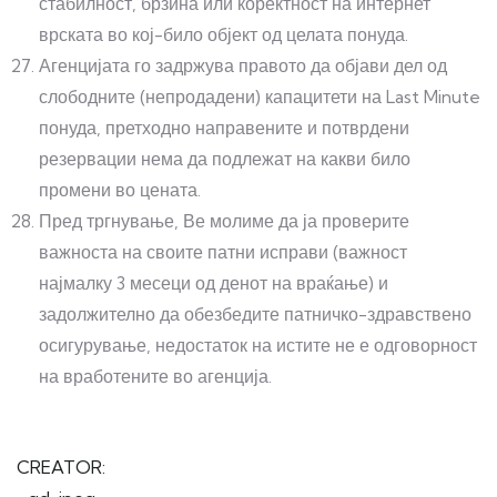
стабилност, брзина или коректност на интернет
врската во кој-било објект од целата понуда.
Агенцијата го задржува правото да објави дел од
слободните (непродадени) капацитети на Last Minute
понуда, претходно направените и потврдени
резервации нема да подлежат на какви било
промени во цената.
Пред тргнување, Ве молиме да ја проверите
важноста на своите патни исправи (важност
најмалку 3 месеци од денот на враќање) и
задолжително да обезбедите патничко-здравствено
осигурување, недостаток на истите не е одговорност
на вработените во агенција.
CREATOR: