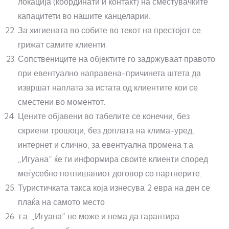
локација (координати и контакт) на сместувачките
капацитети во нашите канцеларии.
За хигиената во собите во текот на престојот се
грижат самите клиенти.
Сопствениците на објектите го задржуваат правото
при евентуално направена-причинета штета да
извршат наплата за истата од клиентите кои се
сместени во моментот.
Цените објавени во табелите се конечни, без
скриени трошоци, без доплата на клима-уред,
интернет и слично, за евентуална промена т.а.
„Игуана“ ќе ги информира своите клиенти според
меѓусебно потпишаниот договор со партнерите.
Туристичката такса која изнесува 2 евра на ден се
плаќа на самото место
т.а. „Игуана“ не може и нема да гарантира