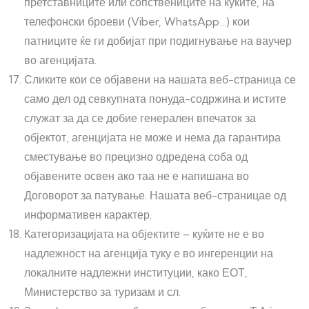
претставниците или сопствениците на куќите, на
телефонски броеви (Viber, WhatsApp…) кои
патниците ќе ги добијат при подигнување на ваучер
во агенцијата.
Сликите кои се објавени на нашата веб-страница се
само дел од севкупната понуда-содржина и истите
служат за да се добие генерален впечаток за
објектот, агенцијата не може и нема да гарантира
сместување во прецизно одредена соба од
објавените освен ако таа не е напишана во
Договорот за патување. Нашата веб-страницае од
информативен карактер.
Категоризацијата на објектите – куќите не е во
надлежност на агенција туку е во ингеренции на
локалните надлежни институции, како ЕОТ,
Министерство за туризам и сл.