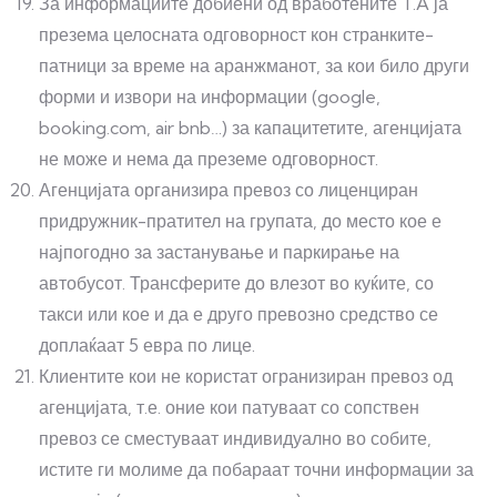
За информациите добиени од вработените T.A ја
презема целосната одговорност кон странките-
патници за време на аранжманот, за кои било други
форми и извори на информации (google,
booking.com, air bnb…) за капацитетите, агенцијата
не може и нема да преземе одговорност.
Агенцијата организира превоз со лиценциран
придружник-пратител на групата, до место кое е
најпогодно за застанување и паркирање на
автобусот. Трансферите до влезот во куќите, со
такси или кое и да е друго превозно средство се
доплаќаат 5 евра по лице.
Клиентите кои не користат огранизиран превоз од
агенцијата, т.е. оние кои патуваат со сопствен
превоз се сместуваат индивидуално во собите,
истите ги молиме да побараат точни информации за