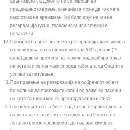
аранжманот, а доколку не се изврши во
предвиденото време, агенцијата може да го смета
како отказ на аранжман. Кој било друг начин на
резервација (усно, телефонски или слично) е
неважечки.
Промена на веќе постоечка резервација, како имиња
и презимиња на патници изнесува 930 денари (15
евра) додека промена на термин подразбира отказ
на истата и се наплаќа според табелата од Општите
услови за патување.
При правење на резервација на одбраниот објект,
ве молиме да приложите копии од важечки пасоши
на сите патници кои ќе престојуваат во истиот.
Преземањето на собите е од 15 часот првиот ден, а
напуштањето на истите е најдоцна до 9 часот по
локално време последниот ден од аранжманот.