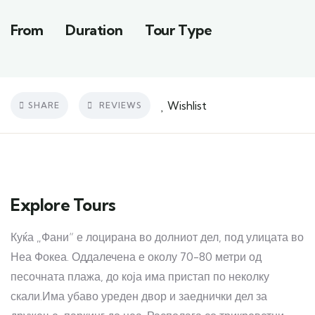
From
Duration
Tour Type
Wishlist
SHARE
REVIEWS
Explore Tours
Куќа „Фани“ е лоцирана во долниот дел, под улицата во
Неа Фокеа. Оддалечена е околу 70-80 метри од
песочната плажа, до која има пристап по неколку
скали.Има убаво уреден двор и заеднички дел за