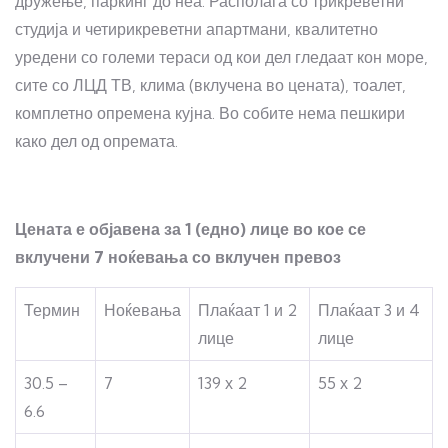
дружење, паркинг до неа. Располага со трикреветни
студија и четирикреветни апартмани, квалитетно
уредени со големи тераси од кои дел гледаат кон море,
сите со ЛЦД ТВ, клима (вклучена во цената), тоалет,
комплетно опремена кујна. Во собите нема пешкири
како дел од опремата.
Цената е објавена за 1 (едно) лице во кое се
вклучени 7 ноќевања со вклучен превоз
Термин
Ноќевања
Плаќаат 1 и 2
Плаќаат 3 и 4
лице
лице
30.5 –
7
139 х 2
55 х 2
6.6