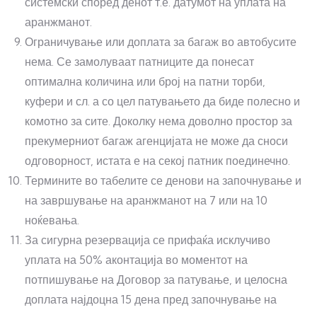
системски според денот т.е. датумот на уплата на
аранжманот.
Ограничување или доплата за багаж во автобусите
нема. Се замолуваат патниците да понесат
оптимална количина или број на патни торби,
куфери и сл. а со цел патувањето да биде полесно и
комотно за сите. Доколку нема доволно простор за
прекумерниот багаж агенцијата не може да сноси
одговорност, истата е на секој патник поединечно.
Термините во табелите се денови на започнување и
на завршување на аранжманот на 7 или на 10
ноќевања.
За сигурна резервација се прифаќа исклучиво
уплата на 50% аконтација во моментот на
потпишување на Договор за патување, и целосна
доплата најдоцна 15 дена пред започнување на