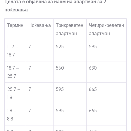
Цената е објавена за наем на апартман за 7
ноќевања
Термин
Ноќевања
Трикреветен
Четирикреветен
апартман
апартман
11.7 –
7
525
595
18.7
18.7 –
7
560
630
25.7
25.7 –
7
595
665
1.8
1.8 –
7
595
665
8.8