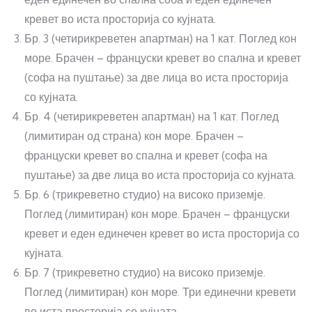
кревет во иста просторија со кујната.
Бр. 3 (четирикреветен апартман) на 1 кат. Поглед кон
море. Брачен – француски кревет во спална и кревет
(софа на пуштање) за две лица во иста просторија
со кујната.
Бр. 4 (четирикреветен апартман) на 1 кат. Поглед
(лимитиран од страна) кон море. Брачен –
француски кревет во спална и кревет (софа на
пуштање) за две лица во иста просторија со кујната.
Бр. 6 (трикреветно студио) на високо приземје.
Поглед (лимитиран) кон море. Брачен – француски
кревет и еден единечен кревет во иста просторија со
кујната.
Бр. 7 (трикреветно студио) на високо приземје.
Поглед (лимитиран) кон море. Три единечни кревети
во иста просторија со кујната.