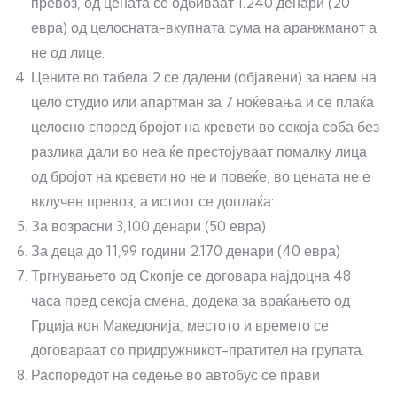
превоз, од цената се одбиваат 1.240 денари (20
евра) од целосната-вкупната сума на аранжманот а
не од лице.
Цените во табела 2 се дадени (објавени) за наем на
цело студио или апартман за 7 ноќевања и се плаќа
целосно според бројот на кревети во секоја соба без
разлика дали во неа ќе престојуваат помалку лица
од бројот на кревети но не и повеќе, во цената не е
вклучен превоз, а истиот се доплаќа:
За возрасни 3,100 денари (50 евра)
За деца до 11,99 години 2.170 денари (40 евра)
Тргнувањето од Скопје се договара најдоцна 48
часа пред секоја смена, додека за враќањето од
Грција кон Македонија, местото и времето се
договараат со придружникот-пратител на групата.
Распоредот на седење во автобус се прави