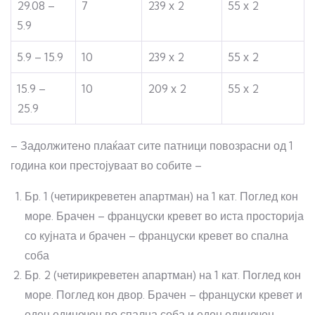
29.08 –
7
239 х 2
55 х 2
5.9
5.9 – 15.9
10
239 х 2
55 х 2
15.9 –
10
209 х 2
55 х 2
25.9
– Задолжитено плаќаат сите патници повозрасни од 1
година кои престојуваат во собите –
Бр. 1 (четирикреветен апартман) на 1 кат. Поглед кон
море. Брачен – француски кревет во иста просторија
со кујната и брачен – француски кревет во спална
соба
Бр. 2 (четирикреветен апартман) на 1 кат. Поглед кон
море. Поглед кон двор. Брачен – француски кревет и
еден единечен во спална соба и еден единечен