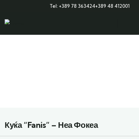
Tel: +389 78 363424
+389 48 412001
Explore The Worlds
People Don’t Take, Trips Take People
Куќа “Fanis” – Неа Фокеа