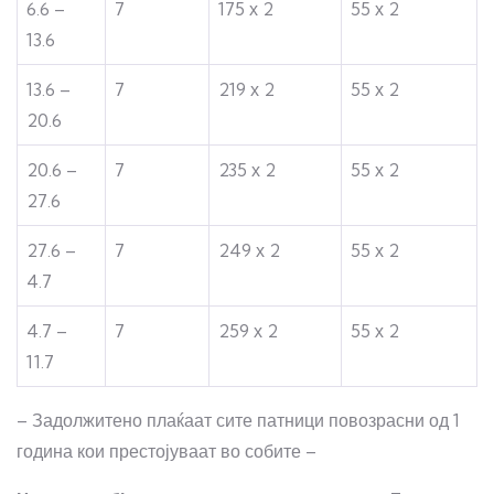
6.6 –
7
175 х 2
55 х 2
13.6
13.6 –
7
219 х 2
55 х 2
20.6
20.6 –
7
235 х 2
55 х 2
27.6
27.6 –
7
249 х 2
55 х 2
4.7
4.7 –
7
259 х 2
55 х 2
11.7
– Задолжитено плаќаат сите патници повозрасни од 1
година кои престојуваат во собите –