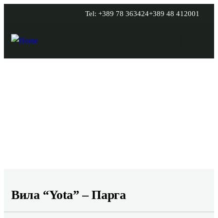
Tel: +389 78 363424
+389 48 412001
Explore The Worlds
People Don’t Take, Trips Take People
Вила “Yota” – Парга