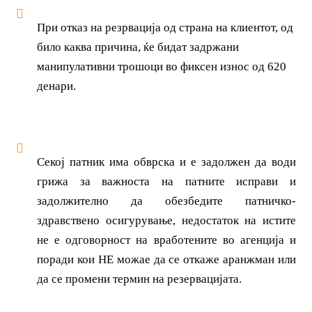
При отказ на резрвација од страна на клиентот, од
било каква причина, ќе бидат задржани
манипулативни трошоци во фиксен износ од 620
денари.
Секој патник има обврска и е задолжен да води
грижа за важноста на патните исправи и
задолжително да обезбедите патничко-
здравствено осигурување, недостаток на истите
не е одговорност на вработените во агенција и
поради кои НЕ можаe да се откаже аранжман или
да се промени термин на резервацијата.