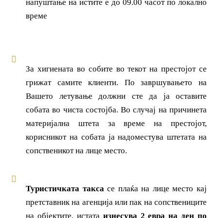
напуштање на истите е до 09.00 часот по локално
време
За хигиената во собите во текот на престојот се
грижат самите клиенти. По завршувањето на
Вашето летување должни сте да ја оставите
собата во чиста состојба. Во случај на причинета
материјална штета за време на престојот,
корисникот на собата ја надоместува штетата на
сопственикот на лице место.
Туристичката такса
се плаќа на лице место кај
претставник на агенција или пак на сопствениците
на објектите, истата
изнесува
2
евра на ден по