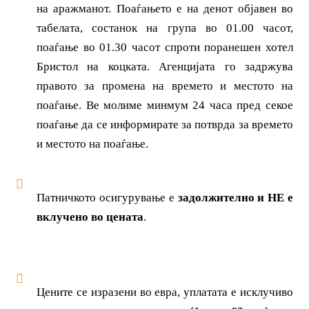
на аражманот. Поаѓањето е на денот објавен во
табелата, состанок на група во 01.00 часот,
поаѓање во 01.30 часот
спроти поранешен хотел
Бристол на коцката
. Агенцијата го задржува
правото за промена на времето и местото на
поаѓање. Ве молиме минмум 24 часа пред секое
поаѓање да се информирате за потврда за времето
и местото на поаѓање.
Патничкото осигурување е
задолжително и НЕ е
вклучено во цената
.
Цените се изразени во евра, уплатата е исклучиво