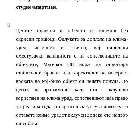
студио/апартман
.
Цените објавени во табелите се конечни, без
скриени трошоци. Одлуката за доплата на клима-
уред, интернет и слично, кај одредени
сместувачки капацитети е на сопствениците на
објектите, Магелан НЕ може да гарантира
стабилност, брзина или коректност на интернет
врската во кој-било објект од целата понуда. Во
цената на аранжманот каде што е вклучено
користење на клима уред, сопственикот има право
да реагира и да ја скрати оваа услуга доколку го
оставате клима уредот вклучен додека сте надвор
од собата.