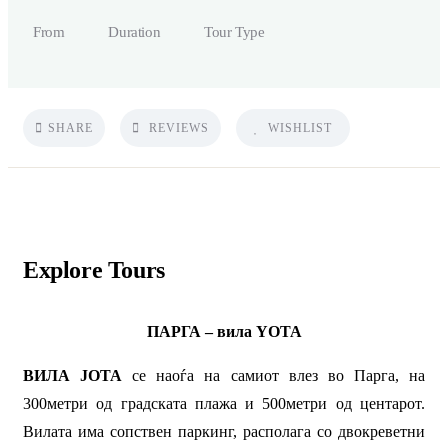
From
Duration
Tour Type
SHARE
REVIEWS
WISHLIST
Explore Tours
ПАРГА – вила
YOTA
ВИЛА ЈОТА
се наоѓа на самиот влез во Парга, на
300метри од градската плажа и 500метри од центарот.
Вилата има сопствен паркинг, располага со двокреветни