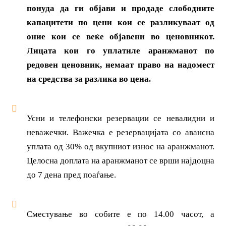
понуда да ги објави и продаде слободните
капацитети по цени кои се разликуваат од
оние кои се веќе објавени во ценовникот.
Лицата кои го уплатиле аранжманот по
редовен ценовник, немаат право на надомест
на средства за разлика во цена.
Усни и телефонски резервации се невалидни и
неважечки. Важечка е резервацијата со авансна
уплата од 30% од вкупниот износ на аранжманот.
Целосна доплата на аранжманот се врши најдоцна
до 7 дена пред поаѓање.
Сместување во собите е по 14.00 часот, а