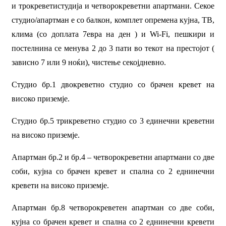
и трокревети
студија и четворокреветни апартмани. Секое
студио/апартман е со балкон, комплет опремена кујна, ТВ,
клима (со доплата
7евра на ден ) и Wi-Fi, пешкири и
постелнина се менува 2 до 3 пати во текот на престојот (
зависно 7 или 9 ноќи), чистење секојдневно.
Студио бр.1 двокреветно студио со брачен кревет на
високо приземје.
Студио бр.5 трикреветно студио со 3 единечни креветни
на високо приземје.
Апартман бр.2 и бр.4 – четворокреветни апартмани со две
соби, кујна со брачен кревет и спална со 2 еднинечни
кревети на високо приземје.
Апартман бр.8 четворокреветен апартман со две соби,
кујна со брачен кревет и спална со 2 еднинечни кревети