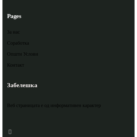
Pages
За нас
Соработка
Општи Услови
Контакт
Забелешка
Веб страницата е од информативен карактер