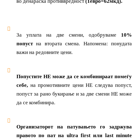
во денараска противвредност
(1евро=62мкд).
За уплата на две смени, одобруваме
10%
попуст
на втората смена. Напомена: понудата
важи на редовните цени.
Попустите НЕ можe да се комбинираат помеѓу
себе,
на промотивните цени НЕ следува попуст,
попуст за рано букирање и за две смени НЕ може
да се комбинира.
Организаторот на патувањето го задржува
правото по пат на ultra first или last minute