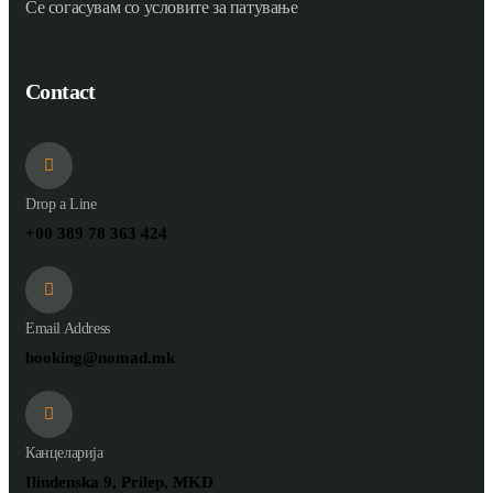
Се согасувам со условите за патување
Contact
Drop a Line
+00 389 78 363 424
Email Address
booking@nomad.mk
Канцеларија
Ilindenska 9, Prilep, MKD