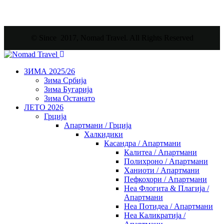
© Since 2017, Nomad Travel. All Rights Reserved
ЗИМА 2025/26
Зима Србија
Зима Бугарија
Зима Останато
ЛЕТО 2026
Грција
Апартмани / Грција
Халкидики
Касандра / Апартмани
Калитеа / Апартмани
Полихроно / Апартмани
Ханиоти / Апартмани
Пефкохори / Апартмани
Неа Флогита & Плагија /
Апартмани
Неа Потидеа / Апартмани
Неа Каликратија /