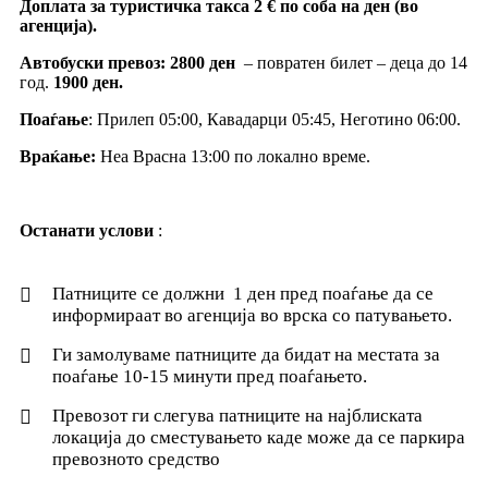
Доплата за туристичка такса 2 € по соба на ден (во
агенција).
Автобуски превоз: 2800 ден
– повратен билет – деца до 14
год.
1900 ден.
Поаѓање
: Прилеп 05:00, Кавадарци 05:45, Неготино 06:00.
Враќање:
Неа Врасна 13:00 по локално време.
Останати услови
:
Патниците се должни 1 ден пред поаѓање да се
информираат во агенција во врска со патувањето.
Ги замолуваме патниците да бидат на местата за
поаѓање 10-15 минути пред поаѓањето.
Превозот ги слегува патниците на најблиската
локација до сместувањето каде може да се паркира
превозното средство