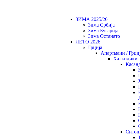
Tel: +389 78 363424
+389 48 412001
ЗИМА 2025/26
Зима Србија
Зима Бугарија
Зима Останато
ЛЕТО 2026
Грција
Апартмани / Грци
Халкидики
Касан
Ситон