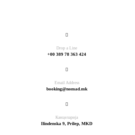
Contact
Drop a Line
+00 389 78 363 424
Email Address
booking@nomad.mk
Канцеларија
Ilindenska 9, Prilep, MKD