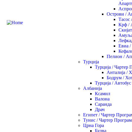
Апарт
Аспро
Острови / 
Тасос 
Крф /
Скијат
Амуља
Лефка
Евиа 
Кефал
Пелион / А
Турција
Турција / Чартер 
Анталија / 
Бодрум / Хо
Турција / Автобус
Албанија
Ксамил
Валона
Саранда
Драч
Египет / Чартер Програ
Тунис / Чартер Програм
Црна Гора
Будва