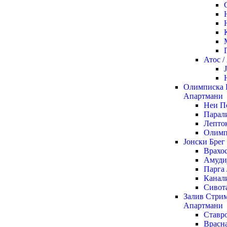
Атос 
Олимписка 
Апартмани
Неи П
Парали
Лепто
Олимп
Јонски Брег
Врахо
Амуди
Парга
Канал
Сивот
Залив Стрим
Апартмани
Ставр
Врасна