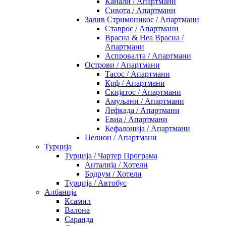
Канали / Апартмани
Сивота / Апартмани
Залив Стримоникос / Апартмани
Ставрос / Апартмани
Врасна & Неа Врасна /
Апартмани
Аспровалта / Апартмани
Острови / Апартмани
Тасос / Апартмани
Крф / Апартмани
Скијатос / Апартмани
Амуљани / Апартмани
Лефкада / Апартмани
Евиа / Апартмани
Кефалонија / Апартмани
Пелион / Апартмани
Турција
Турција / Чартер Програма
Анталија / Хотели
Бодрум / Хотели
Турција / Автобус
Албанија
Ксамил
Валона
Саранда