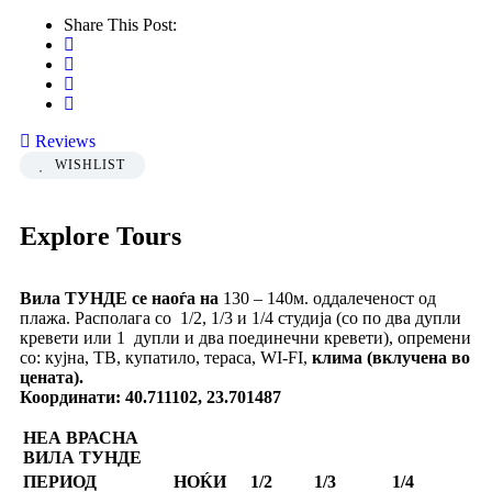
Share This Post:
Reviews
WISHLIST
Explore Tours
Вила ТУНДЕ се наоѓа на
130 – 140м. оддалеченост од
плажа. Располага со 1/2, 1/3 и 1/4 студија (со по два дупли
кревети или 1 дупли и два поединечни кревети), опремени
со: кујна, ТВ, купатило, тераса, WI-FI,
клима (вклучена во
цената).
Координати: 40.711102, 23.701487
НЕА ВРАСНА
ВИЛА
ТУНДЕ
ПЕРИОД
НОЌИ
1/2
1/3
1/4