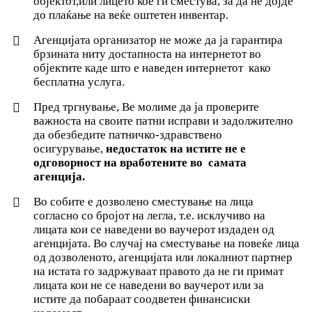
објектот,или лицето кое ги сместува, за да не дојде
до плаќање на веќе оштетен инвентар.
Агенцијата организатор не може да ја гарантира
брзината ниту достапноста на интернетот во
објектите каде што е наведен интернетот како
бесплатна услуга.
Пред тргнување, Ве молиме да ја проверите
важноста на своите патни исправи и задолжително
да обезбедите патничко-здравствено
осигурување,
недостаток на истите не е
одговорност на вработените во самата
агенција.
Во собите е дозволено сместување на лица
согласно со бројот на легла, т.е. исклучиво на
лицата кои се наведени во ваучерот издаден од
агенцијата. Во случај на сместување на повеќе лица
од дозволеното, агенцијата или локалниот партнер
на истата го задржуваат правото да не ги примат
лицата кои не се наведени во ваучерот или за
истите да побараат соодветен финансиски