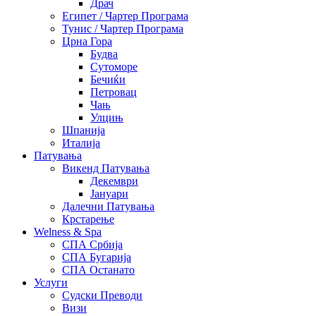
Драч
Египет / Чартер Програма
Тунис / Чартер Програма
Црна Гора
Будва
Сутоморе
Бечиќи
Петровац
Чањ
Улцињ
Шпанија
Италија
Патувања
Викенд Патувања
Декември
Јануари
Далечни Патувања
Крстарење
Welness & Spa
СПА Србија
СПА Бугарија
СПА Останато
Услуги
Судски Преводи
Визи