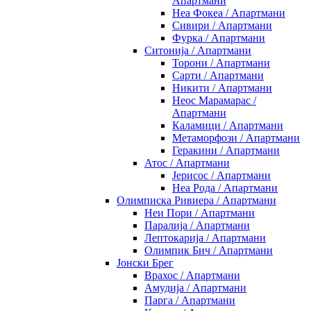
Апартмани
Неа Фокеа / Апартмани
Сивири / Апартмани
Фурка / Апартмани
Ситонија / Апартмани
Торони / Апартмани
Сарти / Апартмани
Никити / Апартмани
Неос Марамарас /
Апартмани
Каламици / Апартмани
Метаморфози / Апартмани
Геракини / Апартмани
Атос / Апартмани
Јерисос / Апартмани
Неа Рода / Апартмани
Олимписка Ривиера / Апартмани
Неи Пори / Апартмани
Паралија / Апартмани
Лептокарија / Апартмани
Олимпик Бич / Апартмани
Јонски Брег
Врахос / Апартмани
Амудија / Апартмани
Парга / Апартмани