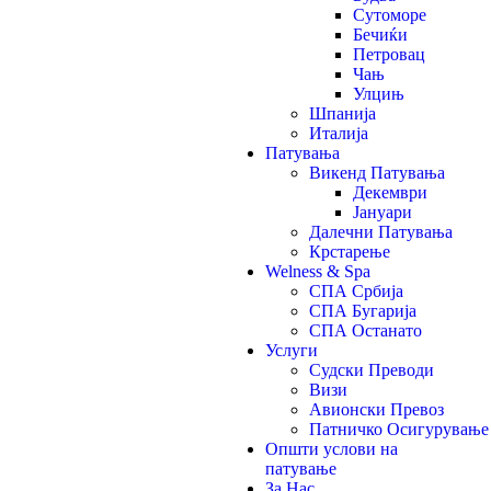
Сутоморе
Бечиќи
Петровац
Чањ
Улцињ
Шпанија
Италија
Патувања
Викенд Патувања
Декември
Јануари
Далечни Патувања
Крстарење
Welness & Spa
СПА Србија
СПА Бугарија
СПА Останато
Услуги
Судски Преводи
Визи
Авионски Превоз
Патничко Осигурување
Општи услови на
патување
За Нас