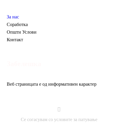
Pages
За нас
Соработка
Општи Услови
Контакт
Забелешка
Веб страницата е од информативен карактер
Се согасувам со условите за патување