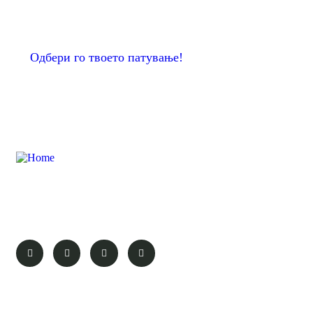
Одбери го твоето патување!
“Remember that happiness is a way of travel – not a
destination.” – Roy M. Goodman