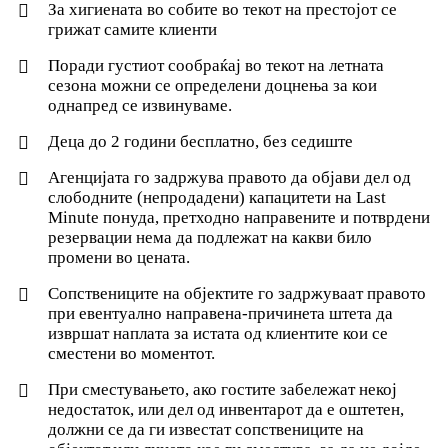
За хигиената во собите во текот на престојот се
грижат самите клиенти
Поради густиот сообраќај во текот на летната
сезона можни се определени доцнења за кои
однапред се извинуваме.
Деца до 2 години бесплатно, без седиште
Агенцијата го задржува правото да објави дел од
слободните (непродадени) капацитети на Last
Minute понуда, претходно направените и потврдени
резервации нема да подлежат на какви било
промени во цената.
Сопствениците на објектите го задржуваат правото
при евентуално направена-причинета штета да
извршат наплата за истата од клиентите кои се
сместени во моментот.
При сместувањето, ако гостите забележат некој
недостаток, или дел од инвентарот да е оштетен,
должни се да ги известат сопствениците на