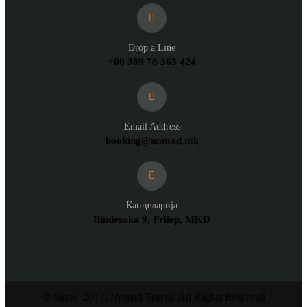
Drop a Line
+00 389 78 363 424
Email Address
booking@nomad.mk
Канцеларија
Ilindenska 9, Prilep, MKD
© Since 2017, Nomad Travel. All Rights Reserved