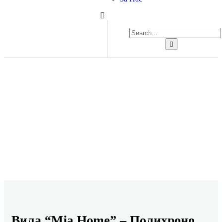
Explore The Worlds
People Don’t Take, Trips Take People
Вила “Mia Home” – Полихроно