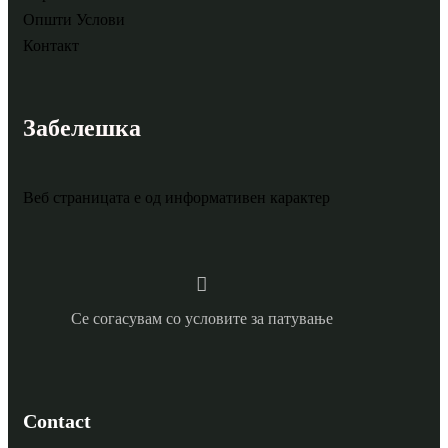
Општи Услови
Контакт
Забелешка
Веб страницата е од информативен карактер
Се согасувам со условите за патување
Contact