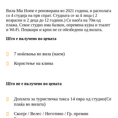
Вилa Mia Home е реновирана во 2021 година, и располага
со 4 студија на прв спрат. Студиата се за 4 лица ( 2
возрасни и 2 деца до 12 години.) Се наоѓа на 70м од
плажа. Секое студио има балкон, опремена кујна и тоалет
и Wi-Fi. Пешкири и крпи не се обезбедени од вилата.
Што е вклучено во цената
7 ноќевања во вила (наем)
Користење на клима
Што не е вклучено во цената
Доплата за туристичка такса 14 евра од студио(Се
плаќа во вилата)
Скопје / Велес / Неготино / Гр. премин