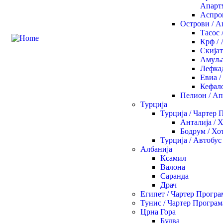
Апарт
Аспро
Острови / 
Тасос 
Крф /
Скијат
Амуља
Лефка
Евиа 
Кефал
Пелион / А
Турција
Турција / Чартер 
Анталија / 
Бодрум / Хо
Турција / Автобус
Албанија
Ксамил
Валона
Саранда
Драч
Египет / Чартер Програ
Тунис / Чартер Програм
Црна Гора
Будва