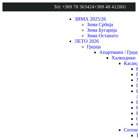
Tel: +389 78 363424
+389 48 412001
ЗИМА 2025/26
Зима Србија
Зима Бугарија
Зима Останато
ЛЕТО 2026
Грција
Апартмани / Грци
Халкидики
Касан
Ситон