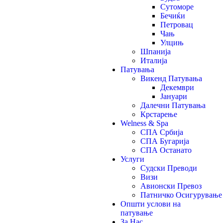
Сутоморе
Бечиќи
Петровац
Чањ
Улцињ
Шпанија
Италија
Патувања
Викенд Патувања
Декември
Јануари
Далечни Патувања
Крстарење
Welness & Spa
СПА Србија
СПА Бугарија
СПА Останато
Услуги
Судски Преводи
Визи
Авионски Превоз
Патничко Осигурување
Општи услови на
патување
За Нас