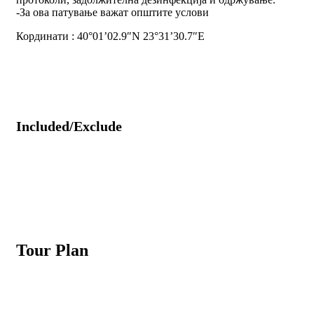
-За ова патување важат општите услови
Кординати : 40°01’02.9″N 23°31’30.7″E
Included/Exclude
Tour Plan