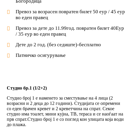
Богородица
Превоз за возрасен повратен билет 50 еур / 45 еур
во еден правец
Превоз за дете до 11.99год. повратен билет 40Еур
/ 35 еур во еден правец
Дете до 2 год. (без седиште)-бесплатно
Патничко осигурување
Студио бр.1 (1/2+2)
Студио број 1 е наменето за сместување на 4 лица (2
возрасни и 2 деца до 12 години). Студијата се опремени
со еден брачен кревет и 2 креветчина на спрат. Секое
студио има тоалет, мини кујна, ТВ, тераса и се наоѓаат на
прв спрат.Студио број 1 е со поглед кон улицата која води
до плажа.