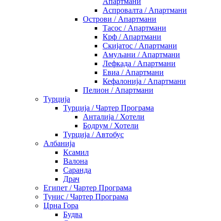
Апартмани
Аспровалта / Апартмани
Острови / Апартмани
Тасос / Апартмани
Крф / Апартмани
Скијатос / Апартмани
Амуљани / Апартмани
Лефкада / Апартмани
Евиа / Апартмани
Кефалонија / Апартмани
Пелион / Апартмани
Турција
Турција / Чартер Програма
Анталија / Хотели
Бодрум / Хотели
Турција / Автобус
Албанија
Ксамил
Валона
Саранда
Драч
Египет / Чартер Програма
Тунис / Чартер Програма
Црна Гора
Будва