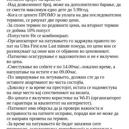
-Над дозволениот број, може на дополнително барање, да
се смести максимум едно дете до 5.99год.
-Кога се цените ПРОМО за уплата на два последователни
термини, се рачунат две промо цени.
-За споен термин по редовните цени, на вториот термин
се добива 10% попуст
-Попустите Не се комбинираат.
-Организаторот на патувањето го задржува правото по
пат на Ultra First или Last minute понуда, по цени кои се
разликуваат од оние кои се објавени во ценовникот.
-Патничко осигурување е задолжително и не е вклучено
во цена.
-Сместување во собите е по 14.00час.-локално време, а
напуштање на истите е во 09.00час.
-По завршување на летувањето, должни сте да го
оставите апартманот во чиста состојба.
-Доколку е за време на престојот, истата се надоместува
на лице место кај сопственикот на вилата.
-Во цената е вклучено користење на Wi-Fi (организаторот
не гарантира за квалитетот на интернетот).
-Патникот има обврска да ја провери важноста и
исправноста на патните исправи, поради кое не може да
се направи промена на термин.
-За време на патувањето ќе бидат запазени сите
протоколи, задолжителна дезинфекција и одржување.