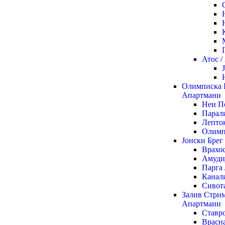
Атос 
Олимписка 
Апартмани
Неи П
Парали
Лепто
Олимп
Јонски Брег
Врахо
Амуди
Парга
Канал
Сивот
Залив Стрим
Апартмани
Ставр
Врасна