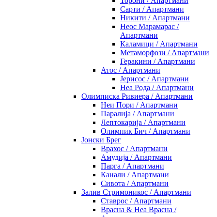
Торони / Апартмани
Сарти / Апартмани
Никити / Апартмани
Неос Марамарас /
Апартмани
Каламици / Апартмани
Метаморфози / Апартмани
Геракини / Апартмани
Атос / Апартмани
Јерисос / Апартмани
Неа Рода / Апартмани
Олимписка Ривиера / Апартмани
Неи Пори / Апартмани
Паралија / Апартмани
Лептокарија / Апартмани
Олимпик Бич / Апартмани
Јонски Брег
Врахос / Апартмани
Амудија / Апартмани
Парга / Апартмани
Канали / Апартмани
Сивота / Апартмани
Залив Стримоникос / Апартмани
Ставрос / Апартмани
Врасна & Неа Врасна /