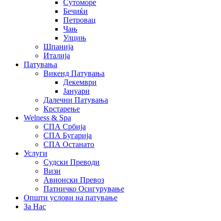
Сутоморе
Бечиќи
Петровац
Чањ
Улцињ
Шпанија
Италија
Патувања
Викенд Патувања
Декември
Јануари
Далечни Патувања
Крстарење
Welness & Spa
СПА Србија
СПА Бугарија
СПА Останато
Услуги
Судски Преводи
Визи
Авионски Превоз
Патничко Осигурување
Општи услови на патување
За Нас