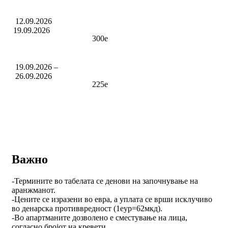
12.09.2026
19.09.2026
300е
19.09.2026 –
26.09.2026
225е
Важно
-Термините во табелата се денови на започнување на
аранжманот.
-Цените се изразени во евра, а уплата се врши исклучиво
во денарска противвредност (1еур=62мкд).
-Во апартманите дозволено е сместување на лица,
согласно бројот на кревети.