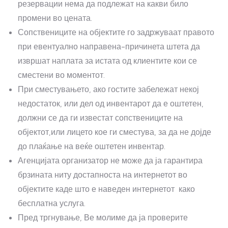
резервации нема да подлежат на какви било
промени во цената.
Сопствениците на објектите го задржуваат правото
при евентуално направена-причинета штета да
извршат наплата за истата од клиентите кои се
сместени во моментот.
При сместувањето, ако гостите забележат некој
недостаток, или дел од инвентарот да е оштетен,
должни се да ги известат сопствениците на
објектот,или лицето кое ги сместува, за да не дојде
до плаќање на веќе оштетен инвентар.
Агенцијата организатор не може да ја гарантира
брзината ниту достапноста на интернетот во
објектите каде што е наведен интернетот како
бесплатна услуга.
Пред тргнување, Ве молиме да ја проверите