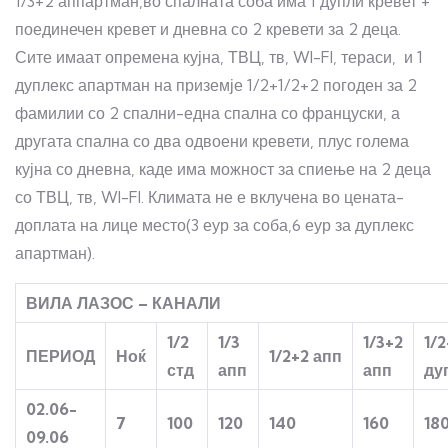
1/3+2 аппартман,во спалната соба има 1 дупли кревет +
поединечен кревет и дневна со 2 кревети за 2 деца.
Сите имаат опремена кујна, ТВЦ, тв, WI-FI, тераси, и 1
дуплекс апартман на приземје 1/2+1/2+2 погоден за 2
фамилии со 2 спални-една спална со француски, а
другата спална со два одвоени кревети, плус голема
кујна со дневна, каде има можност за спиење на 2 деца
со ТВЦ, тв, WI-FI. Климата не е вклучена во цената-
доплата на лице место(3 еур за соба,6 еур за дуплекс
апартман).
ВИЛА ЛАЗОС – КАНАЛИ
1/2
1/3
1/3+2
1/2
ПЕРИОД
Ноќ
1/2+2
апп
стд
апп
апп
ду
02.06-
7
100
120
140
160
18
09.06