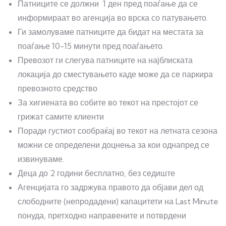
Патниците се должни 1 ден пред поаѓање да се
информираат во агенција во врска со патувањето.
Ги замолуваме патниците да бидат на местата за
поаѓање 10-15 минути пред поаѓањето.
Превозот ги слегува патниците на најблиската
локација до сместувањето каде може да се паркира
превозното средство
За хигиената во собите во текот на престојот се
грижат самите клиенти
Поради густиот сообраќај во текот на летната сезона
можни се определени доцнења за кои однапред се
извинуваме.
Деца до 2 години бесплатно, без седиште
Агенцијата го задржува правото да објави дел од
слободните (непродадени) капацитети на Last Minute
понуда, претходно направените и потврдени