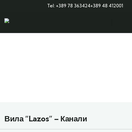
Tel: +389 78 363424
+389 48 412001
Explore The Worlds
People Don’t Take, Trips Take People
Вила “Lazos” – Канали