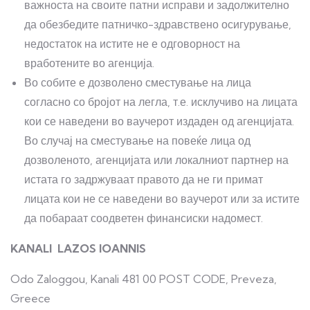
важноста на своите патни исправи и задолжително
да обезбедите патничко-здравствено осигурување,
недостаток на истите не е одговорност на
вработените во агенција.
Во собите е дозволено сместување на лица
согласно со бројот на легла, т.е. исклучиво на лицата
кои се наведени во ваучерот издаден од агенцијата.
Во случај на сместување на повеќе лица од
дозволеното, агенцијата или локалниот партнер на
истата го задржуваат правото да не ги примат
лицата кои не се наведени во ваучерот или за истите
да побараат соодветен финансиски надомест.
KANALI
LAZOS IOANNIS
Odo Zaloggou, Kanali 481 00 POST CODE, Preveza,
Greece