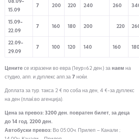
08.09-
7
200
220
240
260
34
15.09
15.09-
7
160
180
200
220
26
22.09
22.09-
7
100
120
140
160
18
29.09
Цените
се изразени во евра (1еур=62 ден.) за
наем
на
студио, апп. и дуплекс апп.за
7
ноќи.
Доплата за тур. такса 2 € по соба на ден, 4 €-за дуплекс
на ден (плаќ.во агенција).
Цена за превоз: 3200 ден. повратен билет, за деца
до 14 год. 2200 ден.
Автобуски превоз:
Во 05:00ч. Прилеп – Канали ;
14.00ч. Канали – Прилеп.