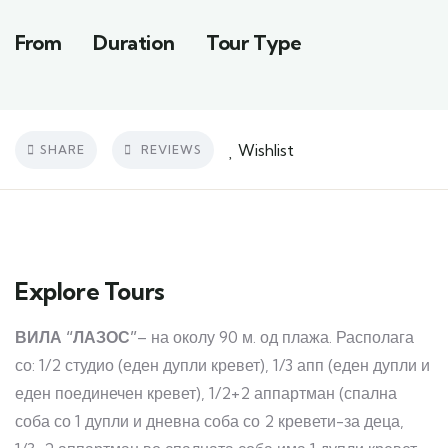
From
Duration
Tour Type
Wishlist
SHARE
REVIEWS
Explore Tours
ВИЛА “ЛАЗОС”
– на околу 90 м. од плажа. Располага
со: 1/2 студио (еден дупли кревет), 1/3 апп (еден дупли и
еден поединечен кревет), 1/2+2 аппартман (спална
соба со 1 дупли и дневна соба со 2 кревети-за деца,