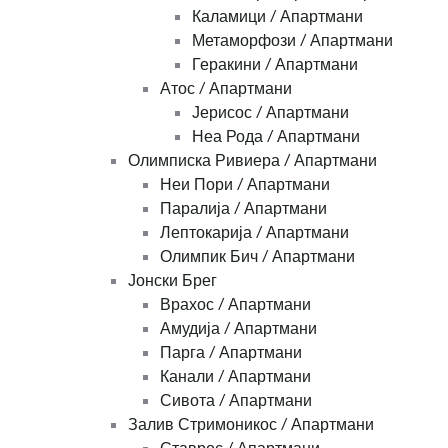
Каламици / Апартмани
Метаморфози / Апартмани
Геракини / Апартмани
Атос / Апартмани
Јерисос / Апартмани
Неа Рода / Апартмани
Олимписка Ривиера / Апартмани
Неи Пори / Апартмани
Паралија / Апартмани
Лептокарија / Апартмани
Олимпик Бич / Апартмани
Јонски Брег
Врахос / Апартмани
Амудија / Апартмани
Парга / Апартмани
Канали / Апартмани
Сивота / Апартмани
Залив Стримоникос / Апартмани