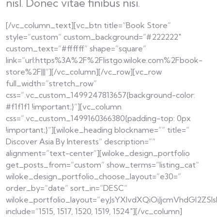
nisl. Donec vitae finibus nisi.
[/vc_column_text][vc_btn title=”Book Store”
style=”custom” custom_background=”#222222″
custom_text=”#ffffff” shape=”square”
link=”url:https%3A%2F%2Flistgo.wiloke.com%2Fbook-
store%2F|||”][/vc_column][/vc_row][vc_row
full_width=”stretch_row”
css=”.vc_custom_1499247813657{background-color:
#f1f1f1 !important;}”][vc_column
css=”.vc_custom_1499160366380{padding-top: 0px
!important;}”][wiloke_heading blockname=”” title=”
Discover Asia By Interests” description=””
alignment=”text-center”][wiloke_design_portfolio
get_posts_from=”custom” show_terms=”listing_cat”
wiloke_design_portfolio_choose_layout=”e30=”
order_by=”date” sort_in=”DESC”
wiloke_portfolio_layout=”eyJsYXlvdXQiOiJjcmVhdGl2Z
include=”1515, 1517, 1520, 1519, 1524″][/vc_column]