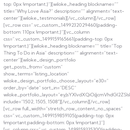
top: 0px !important;}”][wiloke_heading blockname=””
title=”Why Love Asia?” description=”” alignment=”text-
center”][wiloke_testimonials][/vc_column][/vc_row]
[vc_row css=”.vc_custom_1499232029460{padding-
bottom: 110px !important;}”][vc_column
css=”.vc_custom_1499159165661{padding-top: 0px
!important;}”][wiloke_heading blockname=”” title=”Top
Thing To Do in Asia” description=”” alignment=”text-
center”][wiloke_design_portfolio
get_posts_from=”custom”
show_terms=”listing_location”
wiloke_design_portfolio_choose_layout=”e30=”
order_by=”date” sort_in=”DESC”
wiloke_portfolio_layout=”eyJsYXlvdXQiOiJjcmVhdGl2Z
include=”1502, 1505, 1508″][/vc_column][/vc_row]
[vc_row full_width=”stretch_row_content_no_spaces”
css=”.vc_custom_1499159859105{padding-top: 0px
!important;padding-bottom: 0px !important;}”]
[vc_column css=”.vc_custom_1499159335300{padding-