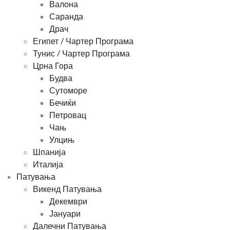
Валона
Саранда
Драч
Египет / Чартер Програма
Тунис / Чартер Програма
Црна Гора
Будва
Сутоморе
Бечиќи
Петровац
Чањ
Улцињ
Шпанија
Италија
Патувања
Викенд Патувања
Декември
Јануари
Далечни Патувања