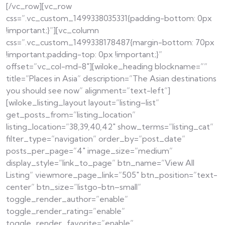
[/vc_row][vc_row
css=”.vc_custom_1499338035331{padding-bottom: 0px
!important;}”][vc_column
css=”.vc_custom_1499338178487{margin-bottom: 70px
!important;padding-top: 0px !important;}”
offset=”vc_col-md-8″][wiloke_heading blockname=””
title=”Places in Asia” description=”The Asian destinations
you should see now” alignment=”text-left”]
[wiloke_listing_layout layout=”listing–list”
get_posts_from=”listing_location”
listing_location=”38,39,40,42″ show_terms=”listing_cat”
filter_type=”navigation” order_by=”post_date”
posts_per_page=”4″ image_size=”medium”
display_style=”link_to_page” btn_name=”View All
Listing” viewmore_page_link=”505″ btn_position=”text-
center” btn_size=”listgo-btn–small”
toggle_render_author=”enable”
toggle_render_rating=”enable”
toggle_render_favorite=”enable”