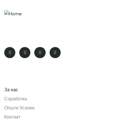
“Remember that happiness is a way of travel – not a
destination.” – Roy M. Goodman
Pages
За нас
Соработка
Општи Услови
Контакт