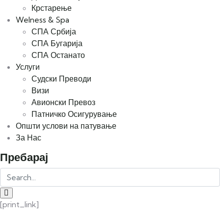
Крстарење
Welness & Spa
СПА Србија
СПА Бугарија
СПА Останато
Услуги
Судски Преводи
Визи
Авионски Превоз
Патничко Осигурување
Општи услови на патување
За Нас
Пребарај
[print_link]