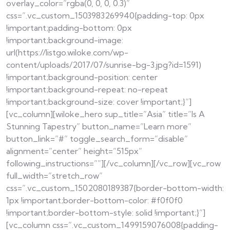
overlay_color=”rgba(0, 0, 0, 0.3)”
css=”.vc_custom_1503983269940{padding-top: 0px
!important;padding-bottom: 0px
!important;background-image:
url(https://listgo.wiloke.com/wp-
content/uploads/2017/07/sunrise-bg-3.jpg?id=1591)
!important;background-position: center
!important;background-repeat: no-repeat
!important;background-size: cover !important;}”]
[vc_column][wiloke_hero sup_title=”Asia” title=”Is A
Stunning Tapestry” button_name=”Learn more”
button_link=”#” toggle_search_form=”disable”
alignment=”center” height=”515px”
following_instructions=””][/vc_column][/vc_row][vc_row
full_width=”stretch_row”
css=”.vc_custom_1502080189387{border-bottom-width:
1px !important;border-bottom-color: #f0f0f0
!important;border-bottom-style: solid !important;}”]
[vc_column css=”.vc_custom_1499159076008{padding-