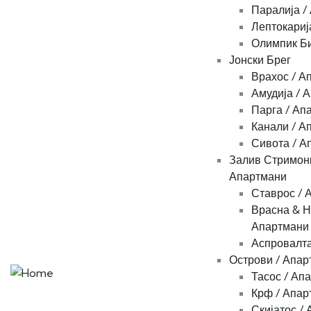
Паралија /
Лептокариј
Олимпик Би
Јонски Брег
Врахос / А
Амудија / 
Парга / Ап
Канали / А
Сивота / А
Залив Стримони
Апартмани
Ставрос / 
Врасна & Н
Апартмани
Аспровалта
Острови / Апар
Тасос / Ап
Крф / Апар
Скијатос /