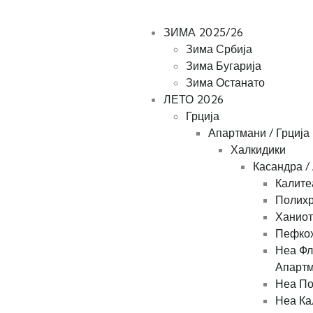
Tel: +389 78 363424
+389 48 412001
ЗИМА 2025/26
Зима Србија
Зима Бугарија
Зима Останато
ЛЕТО 2026
Грција
Апартмани / Грција
Халкидики
Касандра /
Калите
Полихр
Ханиот
Пефкох
Неа Фл
Апарт
Неа По
Неа Ка