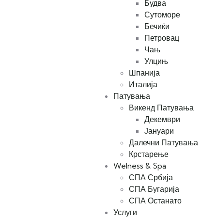
Будва
Сутоморе
Бечиќи
Петровац
Чањ
Улцињ
Шпанија
Италија
Патувања
Викенд Патувања
Декември
Јануари
Далечни Патувања
Крстарење
Welness & Spa
СПА Србија
СПА Бугарија
СПА Останато
Услуги