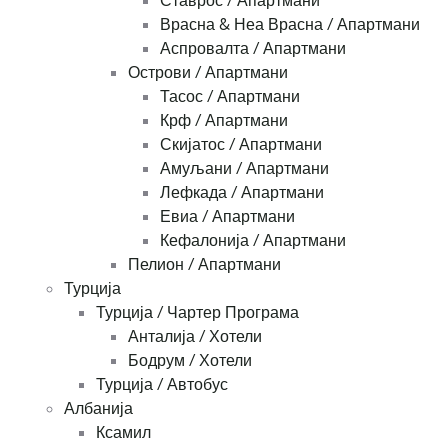
Ставрос / Апартмани
Врасна & Неа Врасна / Апартмани
Аспровалта / Апартмани
Острови / Апартмани
Тасос / Апартмани
Крф / Апартмани
Скијатос / Апартмани
Амуљани / Апартмани
Лефкада / Апартмани
Евиа / Апартмани
Кефалонија / Апартмани
Пелион / Апартмани
Турција
Турција / Чартер Програма
Анталија / Хотели
Бодрум / Хотели
Турција / Автобус
Албанија
Ксамил