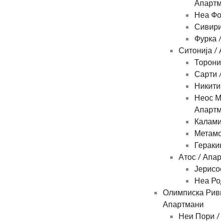
Апарт
Неа Фо
Сивири
Фурка 
Ситонија /
Торони
Сарти 
Никити
Неос М
Апарт
Калами
Метамо
Гераки
Атос / Апа
Јерисо
Неа Ро
Олимписка Рив
Апартмани
Неи Пори /