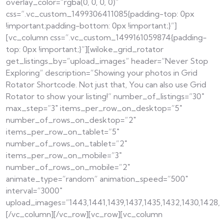
overlay_color=”rgba(0, 0, 0, 0)”
css=”.vc_custom_1499306411085{padding-top: 0px
!important;padding-bottom: 0px !important;}”]
[vc_column css=”.vc_custom_1499161059874{padding-
top: 0px !important;}”][wiloke_grid_rotator
get_listings_by=”upload_images” header=”Never Stop
Exploring” description=”Showing your photos in Grid
Rotator Shortcode. Not just that, You can also use Grid
Rotator to show your listing!” number_of_listings=”30″
max_step=”3″ items_per_row_on_desktop=”5″
number_of_rows_on_desktop=”2″
items_per_row_on_tablet=”5″
number_of_rows_on_tablet=”2″
items_per_row_on_mobile=”3″
number_of_rows_on_mobile=”2″
animate_type=”random” animation_speed=”500″
interval=”3000″
upload_images=”1443,1441,1439,1437,1435,1432,1430,1428,1
[/vc_column][/vc_row][vc_row][vc_column