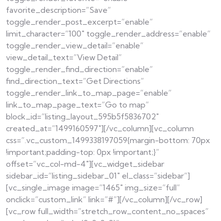
favorite_description=”Save”
toggle_render_post_excerpt=”enable”
limit_character=”100″ toggle_render_address=”enable”
toggle_render_view_detail=”enable”
view_detail_text=”View Detail”
toggle_render_find_direction=”enable”
find_direction_text=”Get Directions”
toggle_render_link_to_map_page=”enable”
link_to_map_page_text=”Go to map”
block_id=”listing_layout_595b5f5836702″
created_at=”1499160597″][/vc_column][vc_column
css=”.vc_custom_1499338197059{margin-bottom: 70px
!important;padding-top: 0px !important;}”
offset=”vc_col-md-4″][vc_widget_sidebar
sidebar_id=”listing_sidebar_01″ el_class=”sidebar”]
[vc_single_image image=”1465″ img_size=”full”
onclick=”custom_link” link=”#”][/vc_column][/vc_row]
[vc_row full_width=”stretch_row_content_no_spaces”