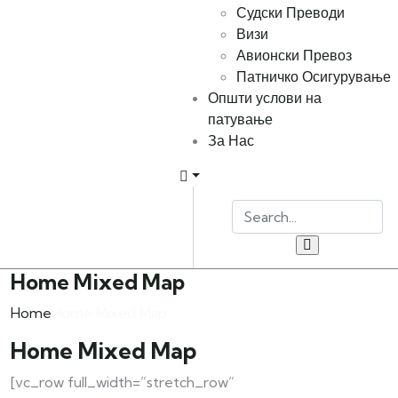
Судски Преводи
Визи
Авионски Превоз
Патничко Осигурување
Општи услови на
патување
За Нас
Home Mixed Map
Home
Home Mixed Map
Home Mixed Map
[vc_row full_width=”stretch_row”