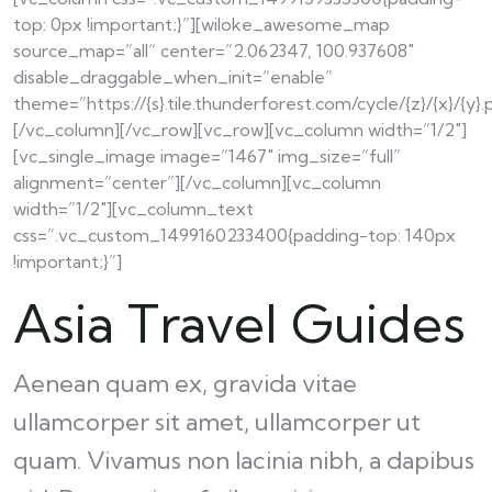
top: 0px !important;}”][wiloke_awesome_map
source_map=”all” center=”2.062347, 100.937608″
disable_draggable_when_init=”enable”
theme=”https://{s}.tile.thunderforest.com/cycle/{z}/{x}/{y}.
[/vc_column][/vc_row][vc_row][vc_column width=”1/2″]
[vc_single_image image=”1467″ img_size=”full”
alignment=”center”][/vc_column][vc_column
width=”1/2″][vc_column_text
css=”.vc_custom_1499160233400{padding-top: 140px
!important;}”]
Asia Travel Guides
Aenean quam ex, gravida vitae
ullamcorper sit amet, ullamcorper ut
quam. Vivamus non lacinia nibh, a dapibus