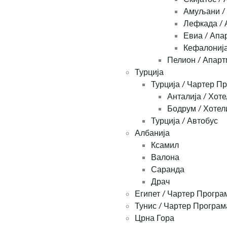
Амуљани /
Лефкада / 
Евиа / Апа
Кефалонија
Пелион / Апар
Турција
Турција / Чартер П
Анталија / Хоте
Бодрум / Хотел
Турција / Автобус
Албанија
Ксамил
Валона
Саранда
Драч
Египет / Чартер Програ
Тунис / Чартер Програм
Црна Гора