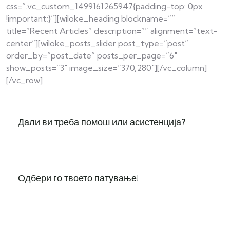
css=”.vc_custom_1499161265947{padding-top: 0px
!important;}”][wiloke_heading blockname=””
title=”Recent Articles” description=”” alignment=”text-
center”][wiloke_posts_slider post_type=”post”
order_by=”post_date” posts_per_page=”6″
show_posts=”3″ image_size=”370,280″][/vc_column]
[/vc_row]
Дали ви треба помош или асистенција?
Одбери го твоето патување!