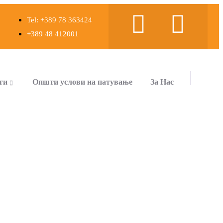
Tel: +389 78 363424
+389 48 412001
ги
Општи услови на патување
За Нас