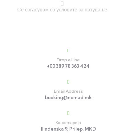
Се согасувам со условите за патување
Contact
Drop a Line
+00 389 78 363 424
Email Address
booking@nomad.mk
Канцеларија
Ilindenska 9, Prilep, MKD