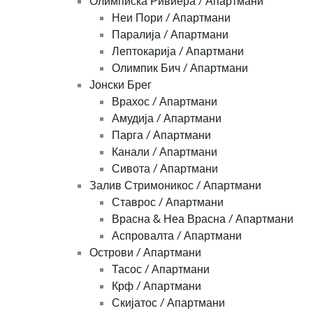
Олимписка Ривиера / Апартмани
Неи Пори / Апартмани
Паралија / Апартмани
Лептокарија / Апартмани
Олимпик Бич / Апартмани
Јонски Брег
Врахос / Апартмани
Амудија / Апартмани
Парга / Апартмани
Канали / Апартмани
Сивота / Апартмани
Залив Стримоникос / Апартмани
Ставрос / Апартмани
Врасна & Неа Врасна / Апартмани
Аспровалта / Апартмани
Острови / Апартмани
Тасос / Апартмани
Крф / Апартмани
Скијатос / Апартмани