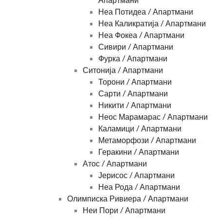
Апартмани
Неа Потидеа / Апартмани
Неа Каликратија / Апартмани
Неа Фокеа / Апартмани
Сивири / Апартмани
Фурка / Апартмани
Ситонија / Апартмани
Торони / Апартмани
Сарти / Апартмани
Никити / Апартмани
Неос Марамарас / Апартмани
Каламици / Апартмани
Метаморфози / Апартмани
Геракини / Апартмани
Атос / Апартмани
Јерисос / Апартмани
Неа Рода / Апартмани
Олимписка Ривиера / Апартмани
Неи Пори / Апартмани