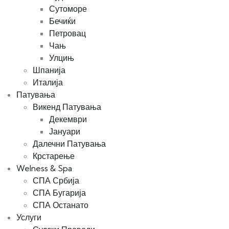
Сутоморе
Бечиќи
Петровац
Чањ
Улцињ
Шпанија
Италија
Патувања
Викенд Патувања
Декември
Јануари
Далечни Патувања
Крстарење
Welness & Spa
СПА Србија
СПА Бугарија
СПА Останато
Услуги