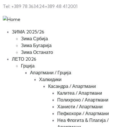
Tel: +389 78 363424
+389 48 412001
ЗИМА 2025/26
Зима Србија
Зима Бугарија
Зима Останато
ЛЕТО 2026
Грција
Апартмани / Грција
Халкидики
Касандра / Апартмани
Калитеа / Апартмани
Полихроно / Апартмани
Ханиоти / Апартмани
Пефкохори / Апартмани
Неа Флогита & Плагија /