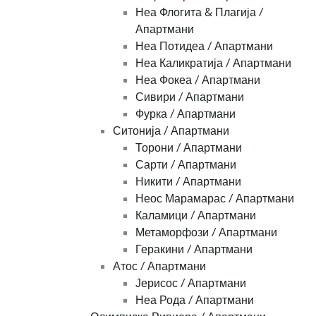
Неа Флогита & Плагија /
Апартмани
Неа Потидеа / Апартмани
Неа Каликратија / Апартмани
Неа Фокеа / Апартмани
Сивири / Апартмани
Фурка / Апартмани
Ситонија / Апартмани
Торони / Апартмани
Сарти / Апартмани
Никити / Апартмани
Неос Марамарас / Апартмани
Каламици / Апартмани
Метаморфози / Апартмани
Геракини / Апартмани
Атос / Апартмани
Јерисос / Апартмани
Неа Рода / Апартмани