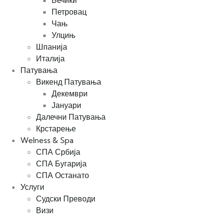
Бечиќи
Петровац
Чањ
Улцињ
Шпанија
Италија
Патувања
Викенд Патувања
Декември
Јануари
Далечни Патувања
Крстарење
Welness & Spa
СПА Србија
СПА Бугарија
СПА Останато
Услуги
Судски Преводи
Визи