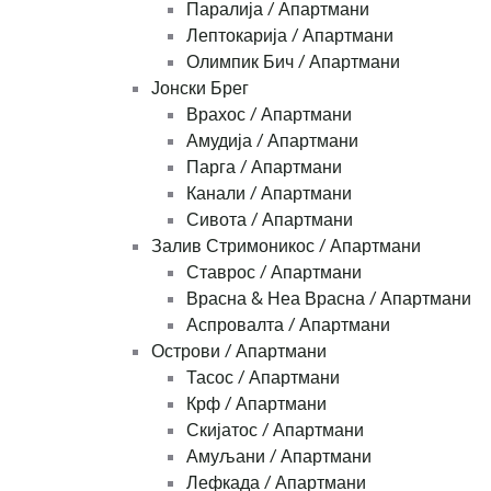
Паралија / Апартмани
Лептокарија / Апартмани
Олимпик Бич / Апартмани
Јонски Брег
Врахос / Апартмани
Амудија / Апартмани
Парга / Апартмани
Канали / Апартмани
Сивота / Апартмани
Залив Стримоникос / Апартмани
Ставрос / Апартмани
Врасна & Неа Врасна / Апартмани
Аспровалта / Апартмани
Острови / Апартмани
Тасос / Апартмани
Крф / Апартмани
Скијатос / Апартмани
Амуљани / Апартмани
Лефкада / Апартмани