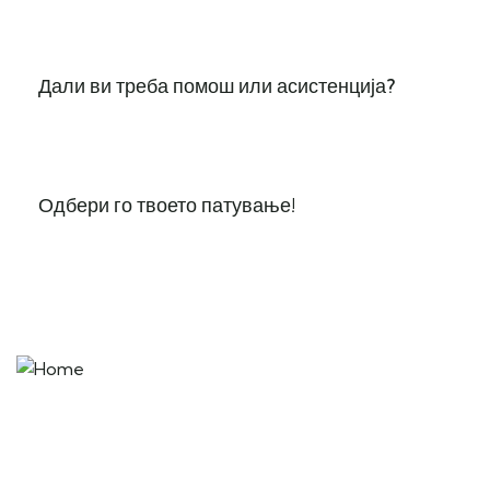
Дали ви треба помош или асистенција?
Одбери го твоето патување!
“Remember that happiness is a way of travel – not a
destination.” – Roy M. Goodman