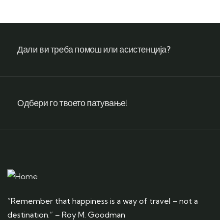
Дали ви треба помош или асистенција?
Одбери го твоето патување!
“Remember that happiness is a way of travel – not a
destination.” – Roy M. Goodman