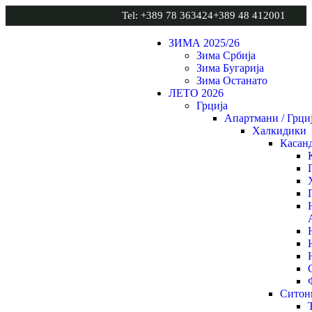
Tel: +389 78 363424
+389 48 412001
ЗИМА 2025/26
Зима Србија
Зима Бугарија
Зима Останато
ЛЕТО 2026
Грција
Апартмани / Грци
Халкидики
Касан
Ситон