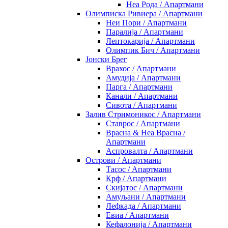
Неа Рода / Апартмани
Олимписка Ривиера / Апартмани
Неи Пори / Апартмани
Паралија / Апартмани
Лептокарија / Апартмани
Олимпик Бич / Апартмани
Јонски Брег
Врахос / Апартмани
Амудија / Апартмани
Парга / Апартмани
Канали / Апартмани
Сивота / Апартмани
Залив Стримоникос / Апартмани
Ставрос / Апартмани
Врасна & Неа Врасна /
Апартмани
Аспровалта / Апартмани
Острови / Апартмани
Тасос / Апартмани
Крф / Апартмани
Скијатос / Апартмани
Амуљани / Апартмани
Лефкада / Апартмани
Евиа / Апартмани
Кефалонија / Апартмани