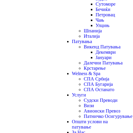
Сутоморе
Бечиќи
Петровац
Чањ
Улцињ
Шпанија
Италија
Патувања
Викенд Патувања
Декември
Јануари
Далечни Патувања
Крстарење
Welness & Spa
СПА Србија
СПА Бугарија
СПА Останато
Услуги
Судски Преводи
Визи
Авионски Превоз
Патничко Осигурување
Општи услови на
патување
За Нас