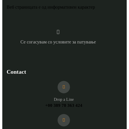
Веб страницата е од информативен карактер
Се согасувам со условите за патување
Contact
Drop a Line
+00 389 78 363 424