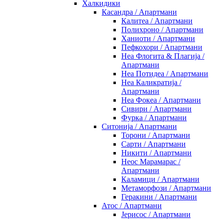
Халкидики
Касандра / Апартмани
Калитеа / Апартмани
Полихроно / Апартмани
Ханиоти / Апартмани
Пефкохори / Апартмани
Неа Флогита & Плагија /
Апартмани
Неа Потидеа / Апартмани
Неа Каликратија /
Апартмани
Неа Фокеа / Апартмани
Сивири / Апартмани
Фурка / Апартмани
Ситонија / Апартмани
Торони / Апартмани
Сарти / Апартмани
Никити / Апартмани
Неос Марамарас /
Апартмани
Каламици / Апартмани
Метаморфози / Апартмани
Геракини / Апартмани
Атос / Апартмани
Јерисос / Апартмани