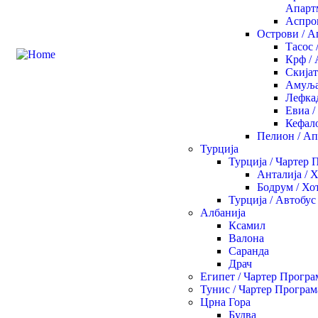
Апарт
Аспро
Острови / 
Тасос 
Крф /
Скијат
Амуља
Лефка
Евиа 
Кефал
Пелион / А
Турција
Турција / Чартер 
Анталија / 
Бодрум / Хо
Турција / Автобус
Албанија
Ксамил
Валона
Саранда
Драч
Египет / Чартер Програ
Тунис / Чартер Програм
Црна Гора
Будва