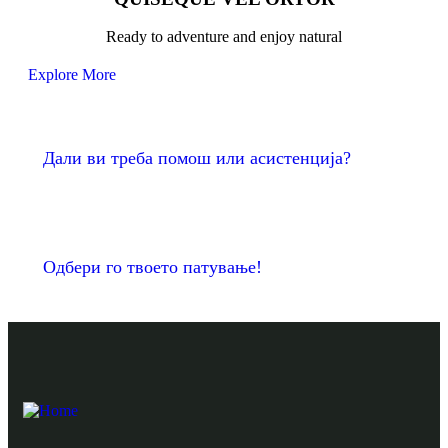
Ready to adventure and enjoy natural
Explore More
Дали ви треба помош или асистенција?
Одбери го твоето патување!