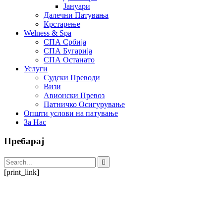
Јануари
Далечни Патувања
Крстарење
Welness & Spa
СПА Србија
СПА Бугарија
СПА Останато
Услуги
Судски Преводи
Визи
Авионски Превоз
Патничко Осигурување
Општи услови на патување
За Нас
Пребарај
[print_link]