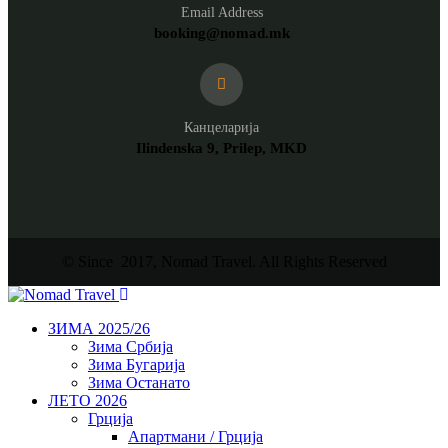
Email Address
booking@nomad.mk
Канцеларија
Ilindenska 9, Prilep, MKD
© Since 2017, Nomad Travel. All Rights Reserved
ЗИМА 2025/26
Зима Србија
Зима Бугарија
Зима Останато
ЛЕТО 2026
Грција
Апартмани / Грција