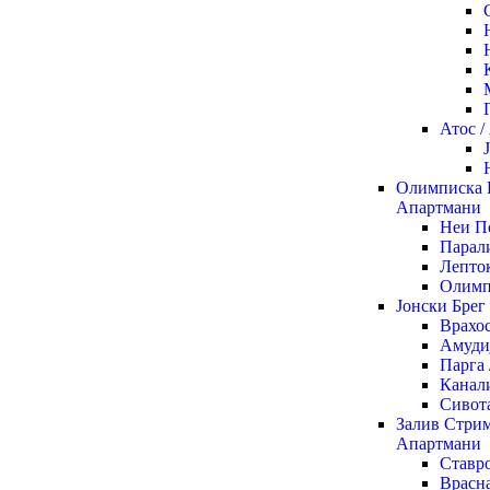
Атос 
Олимписка 
Апартмани
Неи П
Парали
Лепто
Олимп
Јонски Брег
Врахо
Амуди
Парга
Канал
Сивот
Залив Стрим
Апартмани
Ставр
Врасна