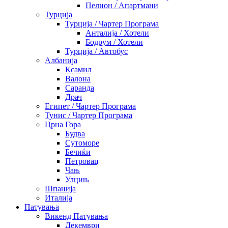
Пелион / Апартмани
Турција
Турција / Чартер Програма
Анталија / Хотели
Бодрум / Хотели
Турција / Автобус
Албанија
Ксамил
Валона
Саранда
Драч
Египет / Чартер Програма
Тунис / Чартер Програма
Црна Гора
Будва
Сутоморе
Бечиќи
Петровац
Чањ
Улцињ
Шпанија
Италија
Патувања
Викенд Патувања
Декември