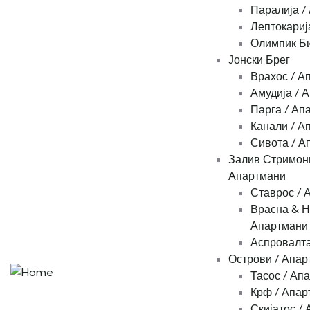
Паралија /
Лептокариј
Олимпик Би
Јонски Брег
Врахос / А
Амудија / 
Парга / Ап
Канали / А
Сивота / А
Залив Стримони
Апартмани
Ставрос / 
Врасна & Н
Апартмани
Аспровалта
Острови / Апар
Тасос / Ап
Крф / Апар
Скијатос /