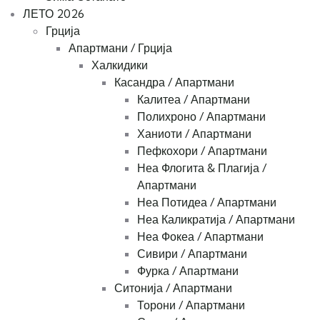
ЛЕТО 2026
Грција
Апартмани / Грција
Халкидики
Касандра / Апартмани
Калитеа / Апартмани
Полихроно / Апартмани
Ханиоти / Апартмани
Пефкохори / Апартмани
Неа Флогита & Плагија /
Апартмани
Неа Потидеа / Апартмани
Неа Каликратија / Апартмани
Неа Фокеа / Апартмани
Сивири / Апартмани
Фурка / Апартмани
Ситонија / Апартмани
Торони / Апартмани