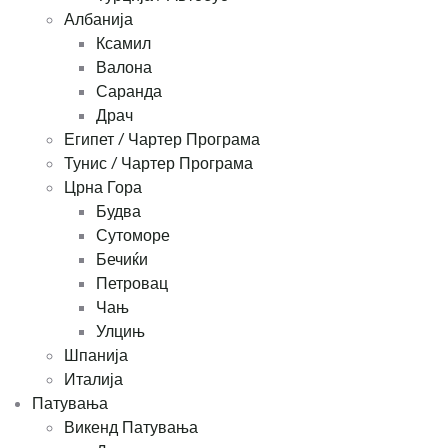
Албанија
Ксамил
Валона
Саранда
Драч
Египет / Чартер Програма
Тунис / Чартер Програма
Црна Гора
Будва
Сутоморе
Бечиќи
Петровац
Чањ
Улцињ
Шпанија
Италија
Патувања
Викенд Патувања