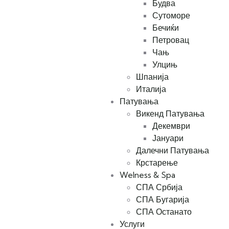
Будва
Сутоморе
Бечиќи
Петровац
Чањ
Улцињ
Шпанија
Италија
Патувања
Викенд Патувања
Декември
Јануари
Далечни Патувања
Крстарење
Welness & Spa
СПА Србија
СПА Бугарија
СПА Останато
Услуги