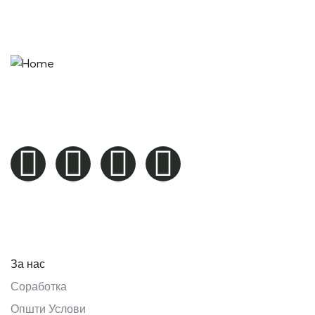
“Remember that happiness is a way of travel – not a
destination.” – Roy M. Goodman
Pages
За нас
Соработка
Општи Услови