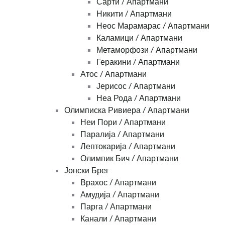
Сарти / Апартмани
Никити / Апартмани
Неос Марамарас / Апартмани
Каламици / Апартмани
Метаморфози / Апартмани
Геракини / Апартмани
Атос / Апартмани
Јерисос / Апартмани
Неа Рода / Апартмани
Олимписка Ривиера / Апартмани
Неи Пори / Апартмани
Паралија / Апартмани
Лептокарија / Апартмани
Олимпик Бич / Апартмани
Јонски Брег
Врахос / Апартмани
Амудија / Апартмани
Парга / Апартмани
Канали / Апартмани