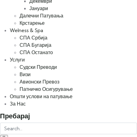
Декември
Јануари
Далечни Патувања
Крстарење
Welness & Spa
СПА Србија
СПА Бугарија
СПА Останато
Услуги
Судски Преводи
Визи
Авионски Превоз
Патничко Осигурување
Општи услови на патување
За Нас
Пребарај