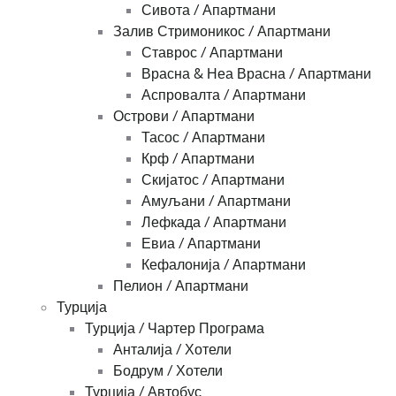
Сивота / Апартмани
Залив Стримоникос / Апартмани
Ставрос / Апартмани
Врасна & Неа Врасна / Апартмани
Аспровалта / Апартмани
Острови / Апартмани
Тасос / Апартмани
Крф / Апартмани
Скијатос / Апартмани
Амуљани / Апартмани
Лефкада / Апартмани
Евиа / Апартмани
Кефалонија / Апартмани
Пелион / Апартмани
Турција
Турција / Чартер Програма
Анталија / Хотели
Бодрум / Хотели
Турција / Автобус