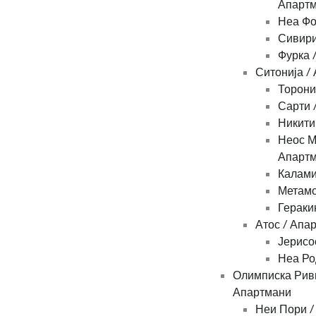
Апарт
Неа Фо
Сивири
Фурка 
Ситонија /
Торони
Сарти 
Никити
Неос М
Апарт
Калами
Метамо
Гераки
Атос / Апа
Јерисо
Неа Ро
Олимписка Рив
Апартмани
Неи Пори /