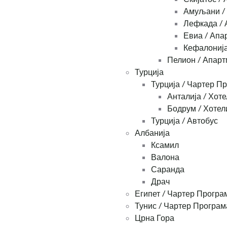
Амуљани /
Лефкада / 
Евиа / Апа
Кефалонија
Пелион / Апар
Турција
Турција / Чартер П
Анталија / Хоте
Бодрум / Хотел
Турција / Автобус
Албанија
Ксамил
Валона
Саранда
Драч
Египет / Чартер Програ
Тунис / Чартер Програм
Црна Гора