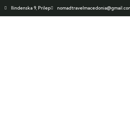
Ilindenska 9, Prilep
nomadtravelmacedonia@gmail.co