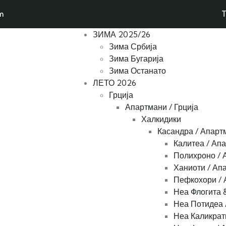
m
T
ЗИМА 2025/26
Зима Србија
Зима Бугарија
Зима Останато
ЛЕТО 2026
Грција
Апартмани / Грција
Халкидики
Касандра / Апарт
Калитеа / Ап
Полихроно / 
Ханиоти / Ап
Пефкохори / 
Неа Флогита 
Неа Потидеа 
Неа Каликрат