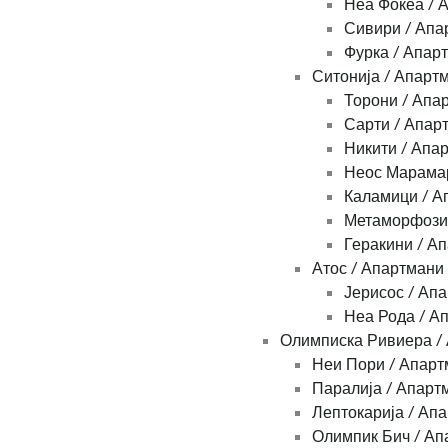
Неа Фокеа / 
Сивири / Апа
Фурка / Апар
Ситонија / Апарт
Торони / Апа
Сарти / Апар
Никити / Апа
Неос Марамар
Каламици / А
Метаморфози
Геракини / А
Атос / Апартмани
Јерисос / Ап
Неа Рода / А
Олимписка Ривиера /
Неи Пори / Апарт
Паралија / Апарт
Лептокарија / Ап
Олимпик Бич / Ап