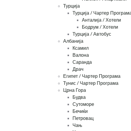
Турција
Турција / Чартер Програм
Анталија / Хотели
Бодрум / Хотели
Турција / Автобус
Албанија
Ксамил
Валона
Саранда
Драч
Египет / Чартер Програма
Тунис / Чартер Програма
Црна Гора
Будва
Сутоморе
Бечиќи
Петровац
Чањ