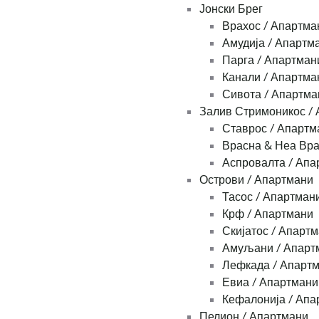
Јонски Брег
Врахос / Апартма
Амудија / Апартм
Парга / Апартман
Канали / Апартма
Сивота / Апартма
Залив Стримоникос /
Ставрос / Апартм
Врасна & Неа Вра
Аспровалта / Апа
Острови / Апартмани
Тасос / Апартман
Крф / Апартмани
Скијатос / Апарт
Амуљани / Апарт
Лефкада / Апарт
Евиа / Апартмани
Кефалонија / Апа
Пелион / Апартмани