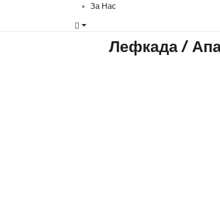
За Нас
Лефкада / Ап