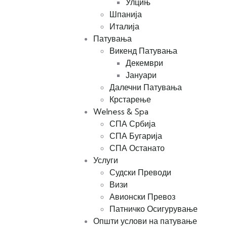
Улцињ
Шпанија
Италија
Патувања
Викенд Патувања
Декември
Јануари
Далечни Патувања
Крстарење
Welness & Spa
СПА Србија
СПА Бугарија
СПА Останато
Услуги
Судски Преводи
Визи
Авионски Превоз
Патничко Осигурување
Општи услови на патување