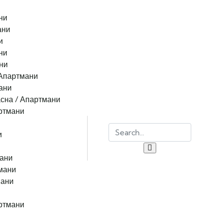
ни
ани
и
ни
ни
 Апартмани
ани
сна / Апартмани
ртмани
и
мани
мани
мани
ртмани