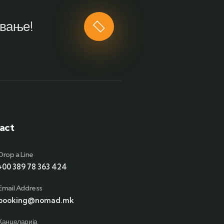
ување!
act
Drop a Line
+00 389 78 363 424
Email Address
booking@nomad.mk
Канцеларија