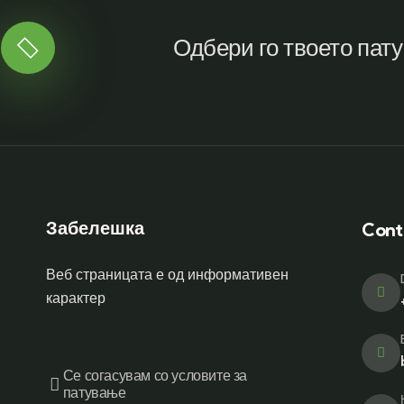
Одбери го твоето пат
Забелешка
Cont
Веб страницата е од информативен
карактер
Се согасувам со условите за
патување