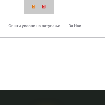
48 412001
Општи услови на патување
За Нас