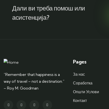
Дали ви треба помош или
асистенција?
Pages
За нас
“Remember that happiness is a
way of travel – not a destination.”
Соработка
– Roy M. Goodman
Општи Услови
Контакт