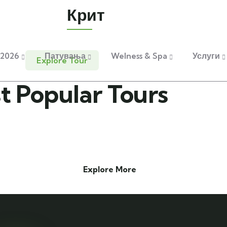
Крит
om
Tel: +389 78 363424
+389 
2026
Патувања
Welness & Spa
Услуги
Explore Tour
t Popular Tours
Explore More