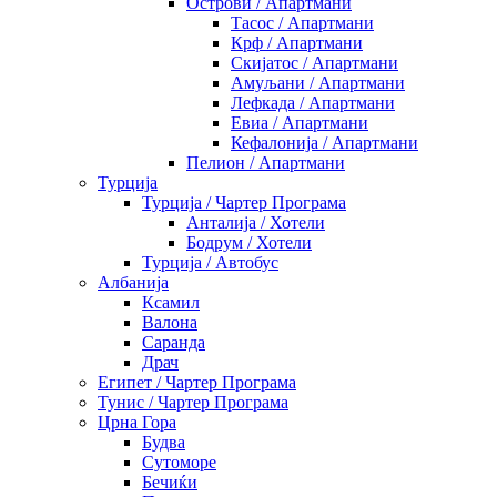
Острови / Апартмани
Тасос / Апартмани
Крф / Апартмани
Скијатос / Апартмани
Амуљани / Апартмани
Лефкада / Апартмани
Евиа / Апартмани
Кефалонија / Апартмани
Пелион / Апартмани
Турција
Турција / Чартер Програма
Анталија / Хотели
Бодрум / Хотели
Турција / Автобус
Албанија
Ксамил
Валона
Саранда
Драч
Египет / Чартер Програма
Тунис / Чартер Програма
Црна Гора
Будва
Сутоморе
Бечиќи