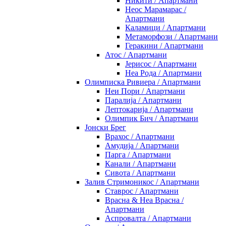
Никити / Апартмани
Неос Марамарас /
Апартмани
Каламици / Апартмани
Метаморфози / Апартмани
Геракини / Апартмани
Атос / Апартмани
Јерисос / Апартмани
Неа Рода / Апартмани
Олимписка Ривиера / Апартмани
Неи Пори / Апартмани
Паралија / Апартмани
Лептокарија / Апартмани
Олимпик Бич / Апартмани
Јонски Брег
Врахос / Апартмани
Амудија / Апартмани
Парга / Апартмани
Канали / Апартмани
Сивота / Апартмани
Залив Стримоникос / Апартмани
Ставрос / Апартмани
Врасна & Неа Врасна /
Апартмани
Аспровалта / Апартмани