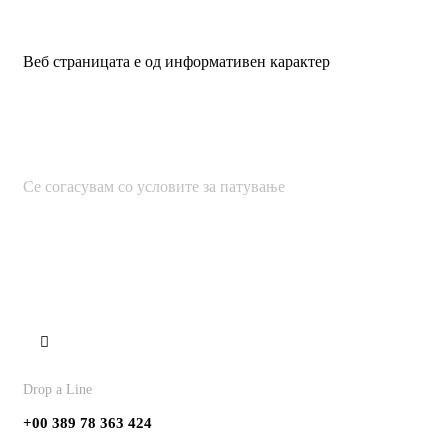
Веб страницата е од информативен карактер
Се согасувам со условите за патување
Contact
Drop a Line
+00 389 78 363 424