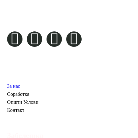
“Remember that happiness is a way of travel – not a
destination.” – Roy M. Goodman
Pages
За нас
Соработка
Општи Услови
Контакт
Забелешка