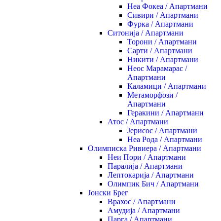
Неа Фокеа / Апартмани
Сивири / Апартмани
Фурка / Апартмани
Ситонија / Апартмани
Торони / Апартмани
Сарти / Апартмани
Никити / Апартмани
Неос Марамарас /
Апартмани
Каламици / Апартмани
Метаморфози /
Апартмани
Геракини / Апартмани
Атос / Апартмани
Јерисос / Апартмани
Неа Рода / Апартмани
Олимписка Ривиера / Апартмани
Неи Пори / Апартмани
Паралија / Апартмани
Лептокарија / Апартмани
Олимпик Бич / Апартмани
Јонски Брег
Врахос / Апартмани
Амудија / Апартмани
Парга / Апартмани