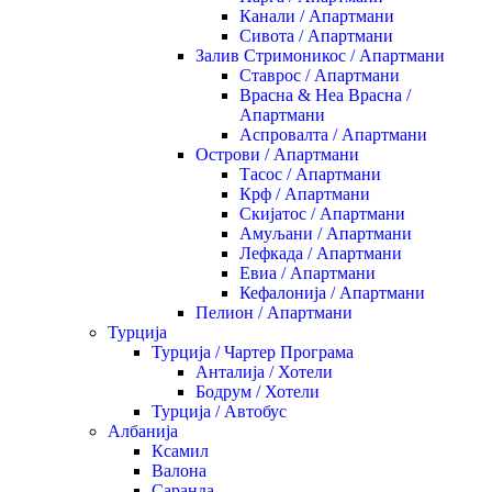
Канали / Апартмани
Сивота / Апартмани
Залив Стримоникос / Апартмани
Ставрос / Апартмани
Врасна & Неа Врасна /
Апартмани
Аспровалта / Апартмани
Острови / Апартмани
Тасос / Апартмани
Крф / Апартмани
Скијатос / Апартмани
Амуљани / Апартмани
Лефкада / Апартмани
Евиа / Апартмани
Кефалонија / Апартмани
Пелион / Апартмани
Турција
Турција / Чартер Програма
Анталија / Хотели
Бодрум / Хотели
Турција / Автобус
Албанија
Ксамил
Валона
Саранда