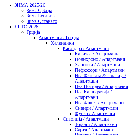
ЗИМА 2025/26
Зима Србија
Зима Бугарија
Зима Останато
ЛЕТО 2026
Грција
Апартмани / Грција
Халкидики
Касандра / Апартмани
Калитеа / Апартмани
Полихроно / Апартмани
Ханиоти / Апартмани
Пефкохори / Апартмани
Неа Флогита & Плагија /
Апартмани
Неа Потидеа / Апартмани
Неа Каликратија /
Апартмани
Неа Фокеа / Апартмани
Сивири / Апартмани
Фурка / Апартмани
Ситонија / Апартмани
Торони / Апартмани
Сарти / Апартмани