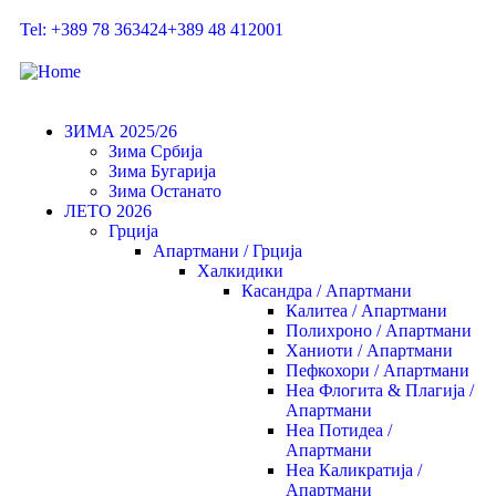
Tel: +389 78 363424
+389 48 412001
ЗИМА 2025/26
Зима Србија
Зима Бугарија
Зима Останато
ЛЕТО 2026
Грција
Апартмани / Грција
Халкидики
Касандра / Апартмани
Калитеа / Апартмани
Полихроно / Апартмани
Ханиоти / Апартмани
Пефкохори / Апартмани
Неа Флогита & Плагија /
Апартмани
Неа Потидеа /
Апартмани
Неа Каликратија /
Апартмани