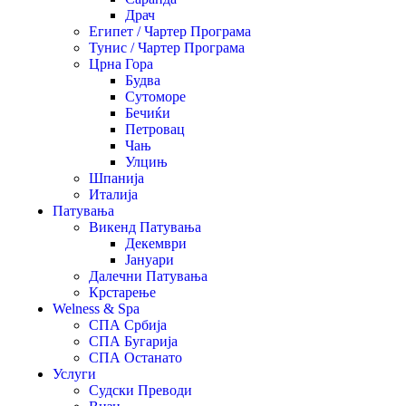
Драч
Египет / Чартер Програма
Тунис / Чартер Програма
Црна Гора
Будва
Сутоморе
Бечиќи
Петровац
Чањ
Улцињ
Шпанија
Италија
Патувања
Викенд Патувања
Декември
Јануари
Далечни Патувања
Крстарење
Welness & Spa
СПА Србија
СПА Бугарија
СПА Останато
Услуги
Судски Преводи