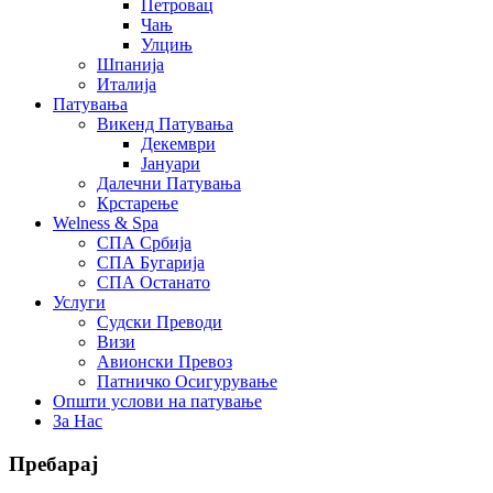
Петровац
Чањ
Улцињ
Шпанија
Италија
Патувања
Викенд Патувања
Декември
Јануари
Далечни Патувања
Крстарење
Welness & Spa
СПА Србија
СПА Бугарија
СПА Останато
Услуги
Судски Преводи
Визи
Авионски Превоз
Патничко Осигурување
Општи услови на патување
За Нас
Пребарај