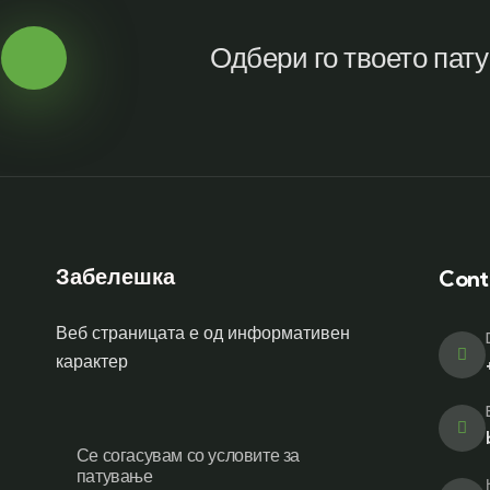
Одбери го твоето пат
Забелешка
Cont
Веб страницата е од информативен
карактер
Се согасувам со условите за
патување