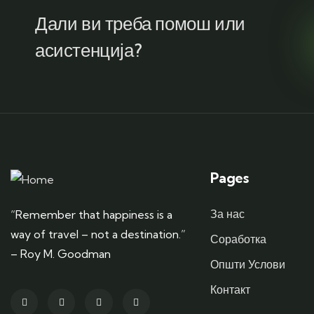
Дали ви треба помош или
асистенција?
Pages
За нас
“Remember that happiness is a
way of travel – not a destination.”
Соработка
– Roy M. Goodman
Општи Услови
Контакт