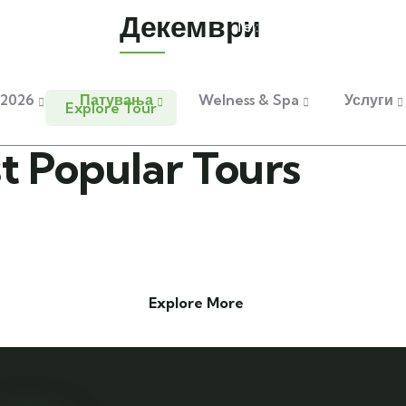
Декември
om
Tel: +389 78 363424
+389 
2026
Патувања
Welness & Spa
Услуги
Explore Tour
t Popular Tours
Explore More