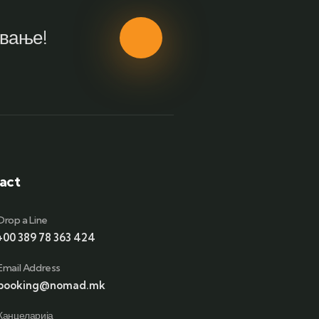
ување!
act
Drop a Line
+00 389 78 363 424
Email Address
booking@nomad.mk
Канцеларија