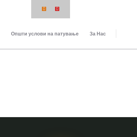
48 412001
Општи услови на патување
За Нас