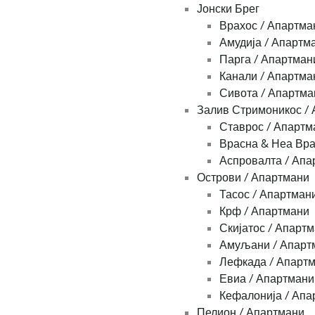
Јонски Брег
Врахос / Апартма
Амудија / Апартм
Парга / Апартман
Канали / Апартма
Сивота / Апартма
Залив Стримоникос /
Ставрос / Апартм
Врасна & Неа Вра
Аспровалта / Апа
Острови / Апартмани
Тасос / Апартман
Крф / Апартмани
Скијатос / Апарт
Амуљани / Апарт
Лефкада / Апарт
Евиа / Апартмани
Кефалонија / Апа
Пелион / Апартмани