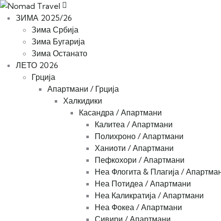
ЗИМА 2025/26
Зима Србија
Зима Бугарија
Зима Останато
ЛЕТО 2026
Грција
Апартмани / Грција
Халкидики
Касандра / Апартмани
Калитеа / Апартмани
Полихроно / Апартмани
Ханиоти / Апартмани
Пефкохори / Апартмани
Неа Флогита & Плагија / Апартма
Неа Потидеа / Апартмани
Неа Каликратија / Апартмани
Неа Фокеа / Апартмани
Сивири / Апартмани