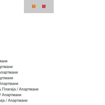
48 412001
мани
артмани
Апартмани
артмани
Апартмани
& Плагија / Апартмани
/ Апартмани
ија / Апартмани