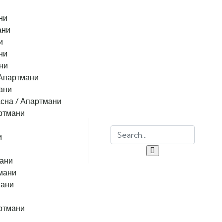
ни
ани
и
ни
ни
 Апартмани
ани
сна / Апартмани
ртмани
и
мани
мани
мани
ртмани