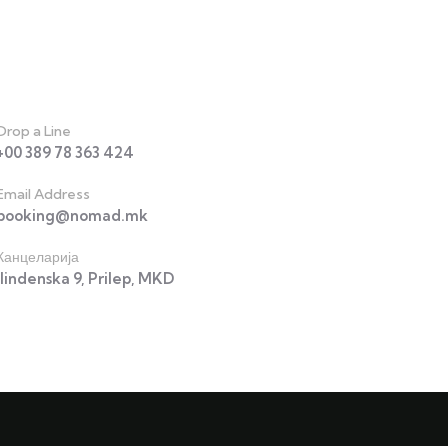
act
Drop a Line
+00 389 78 363 424
Email Address
booking@nomad.mk
Канцеларија
Ilindenska 9, Prilep, MKD