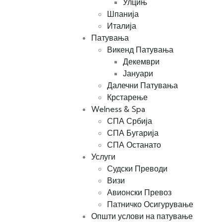
Улцињ
Шпанија
Италија
Патувања
Викенд Патувања
Декември
Јануари
Далечни Патувања
Крстарење
Welness & Spa
СПА Србија
СПА Бугарија
СПА Останато
Услуги
Судски Преводи
Визи
Авионски Превоз
Патничко Осигурување
Општи услови на патување