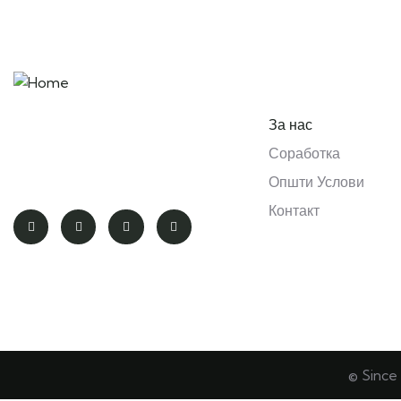
Pages
“Remember that happiness is a
За нас
way of travel – not a destination.”
Соработка
– Roy M. Goodman
Општи Услови
Контакт
© Since