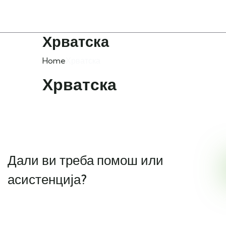
Хрватска
Home
Хрватска
Хрватска
Дали ви треба помош или
асистенција?