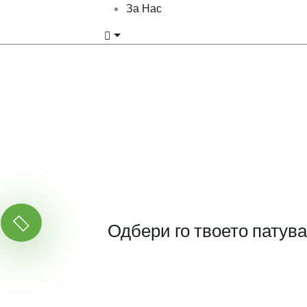
За Нас
Одбери го твоето патув