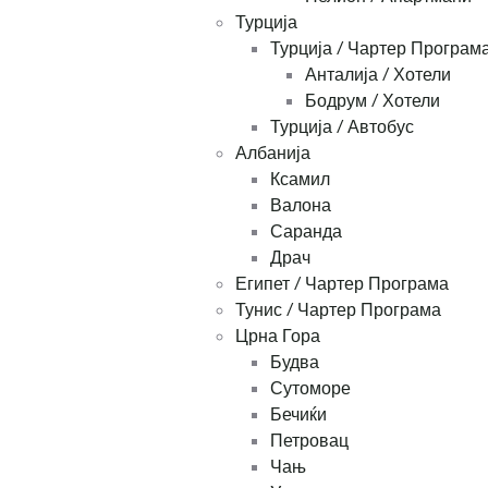
Турција
Турција / Чартер Програм
Анталија / Хотели
Бодрум / Хотели
Турција / Автобус
Албанија
Ксамил
Валона
Саранда
Драч
Египет / Чартер Програма
Тунис / Чартер Програма
Црна Гора
Будва
Сутоморе
Бечиќи
Петровац
Чањ