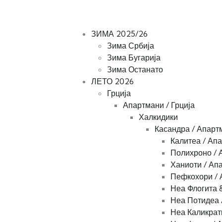
m
Tel: +389 78 363424
+389 
ЗИМА 2025/26
Зима Србија
Зима Бугарија
Зима Останато
ЛЕТО 2026
Грција
Апартмани / Грција
Халкидики
Касандра / Апарт
Калитеа / Ап
Полихроно / 
Ханиоти / Ап
Пефкохори / 
Неа Флогита 
Неа Потидеа 
Неа Каликрат