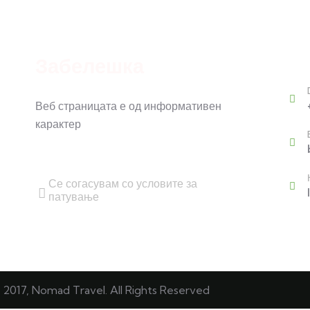
Cont
Забелешка
Веб страницата е од информативен
карактер
Се согасувам со условите за
патување
 2017, Nomad Travel. All Rights Reserved