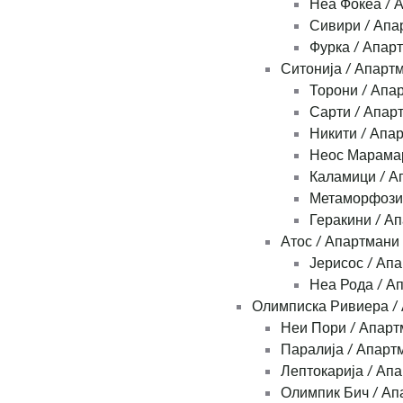
Неа Фокеа / 
Сивири / Апа
Фурка / Апар
Ситонија / Апарт
Торони / Апа
Сарти / Апар
Никити / Апа
Неос Марамар
Каламици / А
Метаморфози
Геракини / А
Атос / Апартмани
Јерисос / Ап
Неа Рода / А
Олимписка Ривиера /
Неи Пори / Апарт
Паралија / Апарт
Лептокарија / Ап
Олимпик Бич / Ап