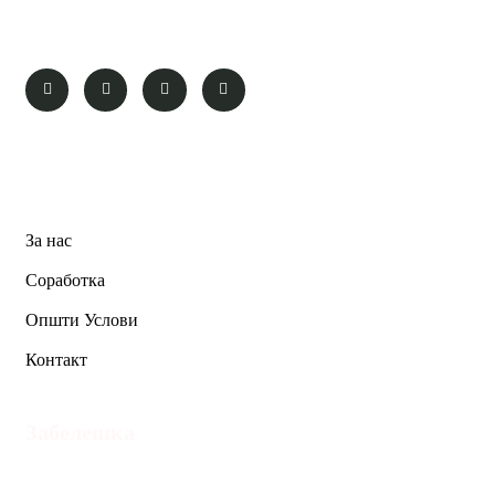
destination.” – Roy M. Goodman
Pages
За нас
Соработка
Општи Услови
Контакт
Забелешка