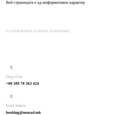
Веб страницата е од информативен карактер
Се согасувам со условите за патување
Contact
Drop a Line
+00 389 78 363 424
Email Address
booking@nomad.mk